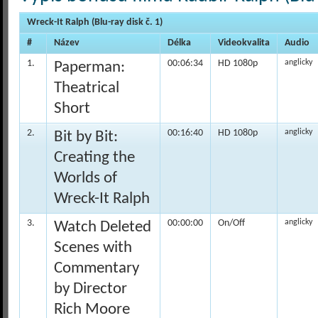
Wreck-It Ralph (Blu-ray disk č. 1)
#
Název
Délka
Videokvalita
Audio
1.
00:06:34
HD 1080p
anglicky
Paperman:
Theatrical
Short
2.
00:16:40
HD 1080p
anglicky
Bit by Bit:
Creating the
Worlds of
Wreck-It Ralph
3.
00:00:00
On/Off
anglicky
Watch Deleted
Scenes with
Commentary
by Director
Rich Moore