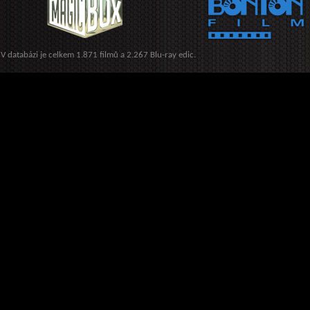
V databázi je celkem 1.871 filmů a 2.267 Blu-ray edic.