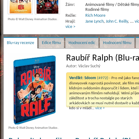
Žánr:
Animované filmy / Dětské filmy
Rodinné filmy
Režie:
Rich Moore
Photo © Walt Disney Animation Studios .
Hrají:
Jane Lynch
,
John C. Reilly
,
...
ví
více >
Blu-ray recenze
Edice filmu
Hodnocení edic
Hodnocení filmu
Raubíř Ralph (Blu-ra
Autor: Václav Suchý
Verdikt:
Sdoom
(4972)
- Pro mě jako fan
disneyovek naprostá povinnost, ale film m
klidným svědomím doporučit i lidem, kteří
animovaným filmům neholdují. Velmi příj
záležitost a trocha nostalgie po starých
arkádovkách se musí nutně dostavit u kaž
kdo si v mládí...
více >
Photo © Walt Disney Animation Studios .