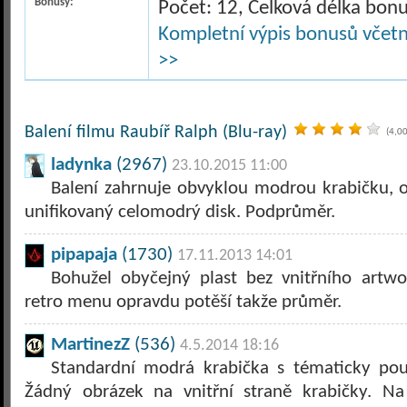
Bonusy:
Počet: 12, Celková délka bon
Kompletní výpis bonusů včetně
>>
Balení filmu Raubíř Ralph (Blu-ray)
(4,00
ladynka
(2967)
23.10.2015 11:00
Balení zahrnuje obvyklou modrou krabičku, o
unifikovaný celomodrý disk. Podprůměr.
pipapaja
(1730)
17.11.2013 14:01
Bohužel obyčejný plast bez vnitřního artwo
retro menu opravdu potěší takže průměr.
MartinezZ
(536)
4.5.2014 18:16
Standardní modrá krabička s tématicky pou
Žádný obrázek na vnitřní straně krabičky. Na