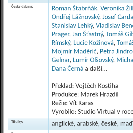
Český dabing:
Roman Štabrňák
,
Veronika Ži
Ondřej Lážnovský
,
Josef Card
Stanislav Lehký
,
Vladislav Ben
Prager
,
Jan Šťastný
,
Tomáš Gib
Rímský
,
Lucie Kožinová
,
Tomáš
Mojmír Maděrič
,
Petra Jindr
Gelnar
,
Lumír Olšovský
,
Micha
Dana Černá
a další...
Překlad: Vojtěch Kostiha
Produkce: Marek Hrazdil
Režie: Vít Karas
Vyrobilo: Studio Virtual v ro
Titulky:
anglické, arabské,
české
, maď