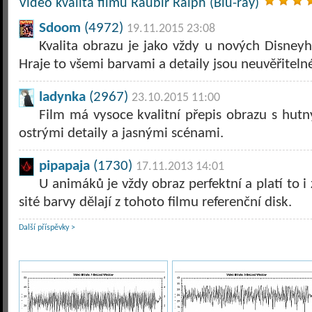
Video kvalita filmu Raubíř Ralph (Blu-ray)
Sdoom
(4972)
19.11.2015 23:08
Kvalita obrazu je jako vždy u nových Disney
Hraje to všemi barvami a detaily jsou neuvěřiteln
ladynka
(2967)
23.10.2015 11:00
Film má vysoce kvalitní přepis obrazu s hut
ostrými detaily a jasnými scénami.
pipapaja
(1730)
17.11.2013 14:01
U animáků je vždy obraz perfektní a platí to i
sité barvy dělají z tohoto filmu referenční disk.
Další příspěvky >