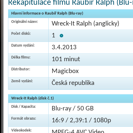
Rekapitulace filmu Raubíř Ralph (Blu-
Hlavní informace o Raubíř Ralph (Blu-ray)
Originální název:
Wreck-It Ralph (anglicky)
Počet disků:
1
Datum vydání:
3.4.2013
Délka filmu:
101 minut
Distributor:
Magicbox
Země vydání:
Česká republika
Wreck-It Ralph (disk č.1)
Disk / Kapacita:
Blu-ray / 50 GB
Formát obrazu:
16:9 / 2,39:1 / 1080p
Videokodek:
MPEG-4 AVC Video