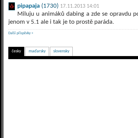
pipapaja
(1730)
17.11.2013 14:01
Miluju u animáků dabing a zde se opravdu po
jenom v 5.1 ale i tak je to prostě paráda.
Další příspěvky >
česky
maďarsky
slovensky