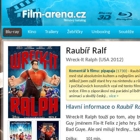
Blu-ray
Kino
Trailery
Žebříčky
Unboxing
Soutěže
Raubíř Ralf
Wreck-It Ralph (USA 2012)
Komentář k filmu:
pipapaja
(1730)
- Raubí
mně stal absolutním kultem a nejlepším a
Jelikož jsem zažil staré hry na nintendu a 
i počítačových konzolích vzal mě tento fil
srdce. Film o záporákovi má parádní příb
animaci a skvělý český...
více >
Hlavní informace o
Raubíř Ra
Wreck-It Ralph touží po tom, aby b
Guy jménem Fix-It Felix z jeho hry.
Bad Guye. Ale oni milují hrdiny… ta
Délka:
101 min.