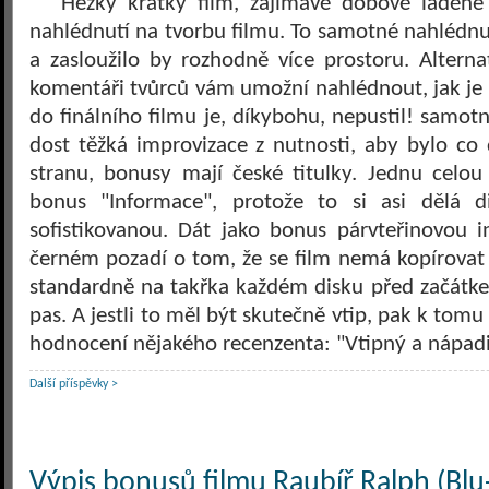
Hezký krátký film, zajímavě dobově laděné
nahlédnutí na tvorbu filmu. To samotné nahlédn
a zasloužilo by rozhodně více prostoru. Alternat
komentáři tvůrců vám umožní nahlédnout, jak je
do finálního filmu je, díkybohu, nepustil! samot
dost těžká improvizace z nutnosti, aby bylo co
stranu, bonusy mají české titulky. Jednu cel
bonus "Informace", protože to si asi dělá di
sofistikovanou. Dát jako bonus párvteřinovou
černém pozadí o tom, že se film nemá kopírovat -
standardně na takřka každém disku před začátke
pas. A jestli to měl být skutečně vtip, pak k tom
hodnocení nějakého recenzenta: "Vtipný a nápadi
Další příspěvky >
Výpis bonusů filmu Raubíř Ralph (Blu