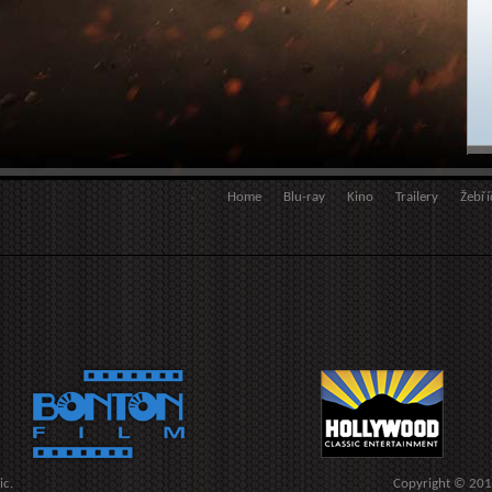
Home
Blu-ray
Kino
Trailery
Žebří
ic.
Copyright © 20