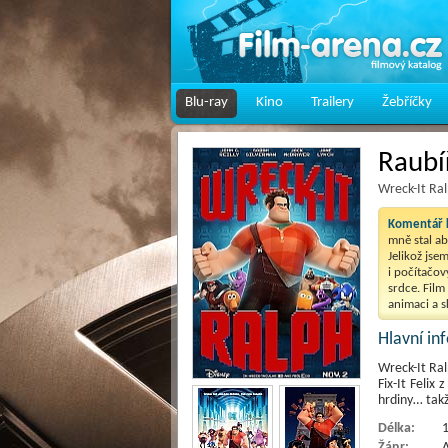
Blu-ray
Kino
Trailery
Žebříčky
Raubí
Wreck-It Ra
Komentář k
mně stal a
Jelikož jse
i počítačov
srdce. Fil
animaci a s
Hlavní i
Wreck-It Ral
Fix-It Felix
hrdiny… tak
Délka:
1
Žánr:
A