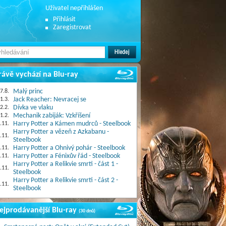
Uživatel nepřihlášen
Přihlásit
Zaregistrovat
rávě vychází na Blu-ray
7.8.
Malý princ
1.3.
Jack Reacher: Nevracej se
2.2.
Dívka ve vlaku
1.2.
Mechanik zabiják: Vzkříšení
.11.
Harry Potter a Kámen mudrců - Steelbook
Harry Potter a vězeň z Azkabanu -
.11.
Steelbook
.11.
Harry Potter a Ohnivý pohár - Steelbook
.11.
Harry Potter a Fénixův řád - Steelbook
Harry Potter a Relikvie smrti - část 1 -
.11.
Steelbook
Harry Potter a Relikvie smrti - část 2 -
.11.
Steelbook
ejprodávanější Blu-ray
(30 dnů)