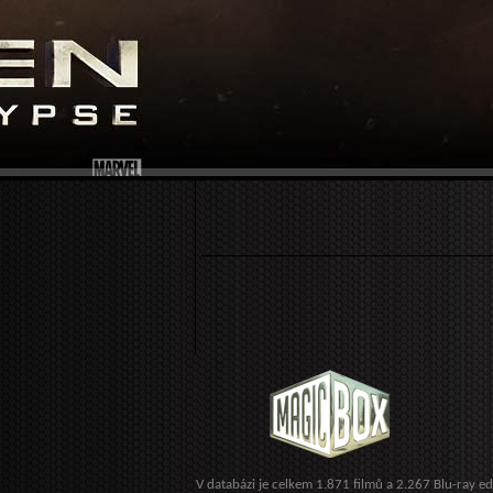
V databázi je celkem 1.871 filmů a 2.267 Blu-ray ed