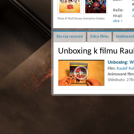
R
Režie:
R
Hrají:
J
Photo © Walt Disney Animation Studios .
více >
Blu-ray recenze
Edice filmu
Hodnocení
Unboxing k filmu Raub
Unboxing:
Wr
Film:
Raubíř Ral
Animované filmy
Shlédnuto: 278