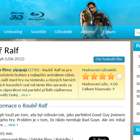
Unboxing
Soutěže
Uživatelé
Ankety
Fórum
P
ř Ralf
1
lph (USA 2012)
Chci hodnotit film
2
 filmu:
pipapaja
(1730)
- Raubíř Ralf se pro
Hodnocení uživatelů:
bsolutním kultem a nejlepším animákem vůbec.
30
m zažil staré hry na nintendu a různých herních
Hodnocení uživ.:
4,00
30
ých konzolích vzal mě tento film opravdu za
Celkem hlasovalo:
9
m o záporákovi má parádní příběh nádhernou
30
kvělý český...
více >
30
30
nformace o
Raubíř Ralf
30
ph touží po tom, aby byl milován tak, jako perfektní Good Guy jménem
 z jeho hry. Problém je v tom, že nikdo nemiluje Bad Guye. Ale oni milují
že
...
více >
N
01 min.
nimované filmy / Dětské filmy / Pohádky /