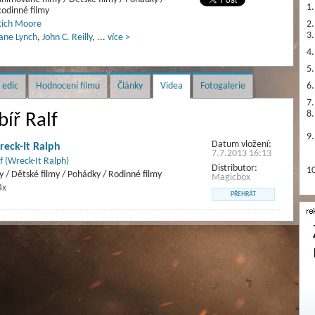
1.
odinné filmy
ich Moore
2.
3.
ane Lynch
,
John C. Reilly
,
...
více >
4.
5.
 edic
Hodnocení filmu
Články
Videa
Fotogalerie
6.
7.
8.
íř Ralf
9.
Datum vložení:
eck-It Ralph
7.7.2013 16:13
f (Wreck-It Ralph)
Distributor:
10
 / Dětské filmy / Pohádky / Rodinné filmy
Magicbox
4x
PŘEHRÁT