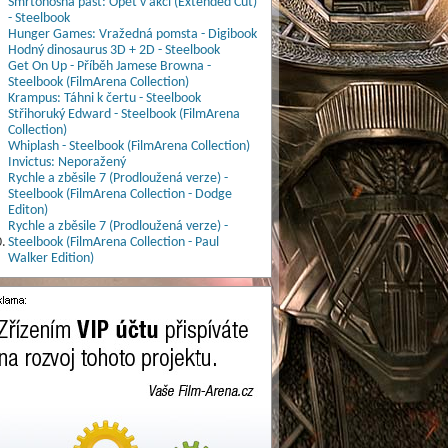
Smrtonosná past: Opět v akci (Extended Cut)
- Steelbook
Hunger Games: Vražedná pomsta - Digibook
Hodný dinosaurus 3D + 2D - Steelbook
Get On Up - Příběh Jamese Browna -
Steelbook (FilmArena Collection)
Krampus: Táhni k čertu - Steelbook
Střihoruký Edward - Steelbook (FilmArena
Collection)
Whiplash - Steelbook (FilmArena Collection)
Invictus: Neporažený
Rychle a zběsile 7 (Prodloužená verze) -
Steelbook (FilmArena Collection - Dodge
Editon)
Rychle a zběsile 7 (Prodloužená verze) -
.
Steelbook (FilmArena Collection - Paul
Walker Edition)