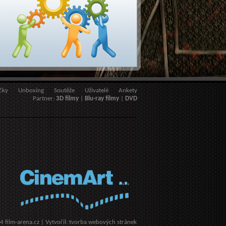
čky
Unboxing
Soutěže
Uživatelé
Ankety
Partner:
3D filmy
|
Blu-ray filmy
|
DVD
14
film-arena.cz
| Vytvořil:
tvorba webových stránek