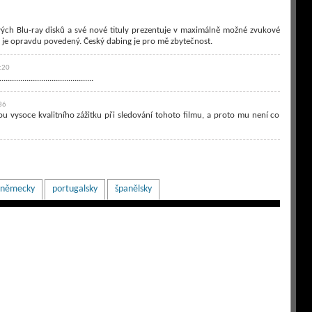
vých Blu-ray disků a své nové tituly prezentuje v maximálně možné zvukové
A je opravdu povedený. Český dabing je pro mě zbytečnost.
:20
......................................
36
ou vysoce kvalitního zážitku při sledování tohoto filmu, a proto mu není co
německy
portugalsky
španělsky