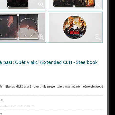
 past: Opět v akci (Extended Cut) - Steelbook
ých Blu-ray disků a své nové tituly prezentuje v maximálně možné obrazové
:20
.....................................
36