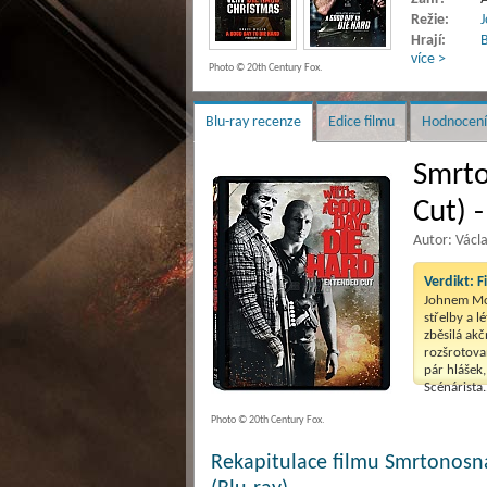
Režie:
Hrají:
B
více >
Photo © 20th Century Fox.
Blu-ray recenze
Edice filmu
Hodnocení
Smrto
Cut) -
Autor: Václ
Verdikt:
F
Johnem McC
střelby a l
zběsilá akč
rozšrotova
pár hlášek,
Scénárista.
Photo © 20th Century Fox.
Rekapitulace filmu Smrtonosná