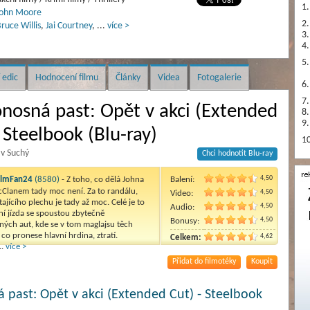
1.
John Moore
2.
ruce Willis
,
Jai Courtney
,
...
více >
3.
4.
5.
 edic
Hodnocení filmu
Články
Videa
Fotogalerie
6.
7.
nosná past: Opět v akci (Extended
8.
9.
 Steelbook (Blu-ray)
10
av Suchý
Chci hodnotit Blu-ray
4,50
ilmFan24
(8580)
- Z toho, co dělá Johna
Balení:
lanem tady moc není. Za to randálu,
4,50
Video:
étajícího plechu je tady až moc. Celé je to
4,50
Audio:
ní jízda se spoustou zbytečně
4,50
Bonusy:
ných aut, kde se v tom maglajsu těch
 co pronese hlavní hrdina, ztratí.
4,62
Celkem:
..
více >
Přidat do filmotéky
Koupit
 past: Opět v akci (Extended Cut) - Steelbook