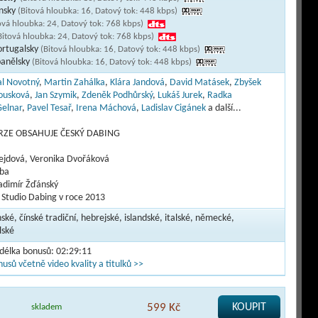
ínsky
(Bitová hloubka: 16, Datový tok: 448 kbps)
ová hloubka: 24, Datový tok: 768 kbps)
Bitová hloubka: 24, Datový tok: 768 kbps)
ortugalsky
(Bitová hloubka: 16, Datový tok: 448 kbps)
panělsky
(Bitová hloubka: 16, Datový tok: 448 kbps)
l Novotný
,
Martin Zahálka
,
Klára Jandová
,
David Matásek
,
Zbyšek
ousková
,
Jan Szymik
,
Zdeněk Podhůrský
,
Lukáš Jurek
,
Radka
Gelnar
,
Pavel Tesař
,
Irena Máchová
,
Ladislav Cigánek
a další...
RZE OBSAHUJE ČESKÝ DABING
ejdová, Veronika Dvořáková
yba
ladimír Žďánský
Studio Dabing v roce 2013
nské, čínské tradiční, hebrejské, islandské, italské, německé,
lské
 délka bonusů: 02:29:11
usů včetně video kvality a titulků >>
599 Kč
KOUPIT
skladem