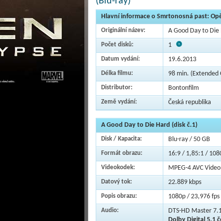
(Blu-ray)
Hlavní informace o Smrtonosná past: Opět
Originální název:
A Good Day to Die 
Počet disků:
1
Datum vydání:
19.6.2013
Délka filmu:
98 min. (Extended 
Distributor:
Bontonfilm
Země vydání:
Česká republika
A Good Day to Die Hard (disk č.1)
Disk / Kapacita:
Blu-ray / 50 GB
Formát obrazu:
16:9 / 1,85:1 / 108
Videokodek:
MPEG-4 AVC Video
Datový tok:
22.889 kbps
Popis obrazu:
1080p / 23,976 fps 
Audio:
DTS-HD Master 7.1
Dolby Digital 5.1 