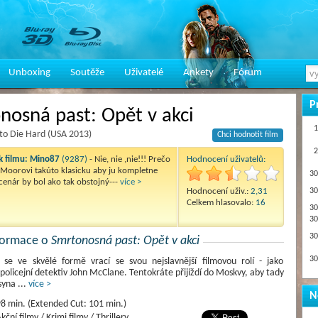
Unboxing
Soutěže
Uživatelé
Ankety
Fórum
P
nosná past: Opět v akci
1
to Die Hard (USA 2013)
Chci hodnotit film
2
 filmu:
Mino87
(9287)
- Nie, nie ,nie!!! Prečo
Hodnocení uživatelů:
 Moorovi takúto klasicku aby ju kompletne
30
cenár by bol ako tak obstojný---
více >
Hodnocení uživ.:
2,31
30
Celkem hlasovalo:
16
30
30
30
nformace o
Smrtonosná past: Opět v akci
30
s se ve skvělé formě vrací se svou nejslavnější filmovou rolí - jako
 policejní detektiv John McClane. Tentokráte přijíždí do Moskvy, aby tady
 syna
...
více >
N
8 min. (Extended Cut: 101 min.)
kční filmy / Krimi filmy / Thrillery