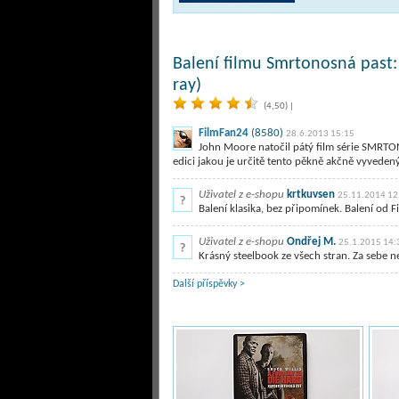
Balení filmu Smrtonosná past: 
ray)
(4,50)
|
FilmFan24
(8580)
28.6.2013 15:15
John Moore natočil pátý film série SMRTON
edici jakou je určitě tento pěkně akčně vyveden
Uživatel z e-shopu
krtkuvsen
25.11.2014 12
Balení klasika, bez připomínek. Balení od Film ar
Uživatel z e-shopu
Ondřej M.
25.1.2015 14:
Krásný steelbook ze všech stran. Za sebe 
Další příspěvky >