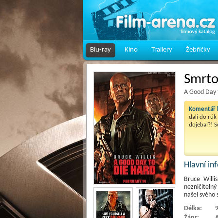
Blu-ray
Kino
Trailery
Žebříčky
Smrto
A Good Day 
Komentář k
dali do rúk
dojebal?! S
Hlavní i
Bruce Willi
nezničitelný
našel svého
Délka:
9
Žánr:
A