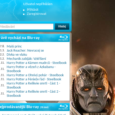
Uživatel nepřihlášen
Přihlásit
Zaregistrovat
rávě vychází na Blu-ray
7.8.
Malý princ
1.3.
Jack Reacher: Nevracej se
2.2.
Dívka ve vlaku
1.2.
Mechanik zabiják: Vzkříšení
.11.
Harry Potter a Kámen mudrců - Steelbook
Harry Potter a vězeň z Azkabanu -
.11.
Steelbook
.11.
Harry Potter a Ohnivý pohár - Steelbook
.11.
Harry Potter a Fénixův řád - Steelbook
Harry Potter a Relikvie smrti - část 1 -
.11.
Steelbook
Harry Potter a Relikvie smrti - část 2 -
.11.
Steelbook
ejprodávanější Blu-ray
(30 dnů)