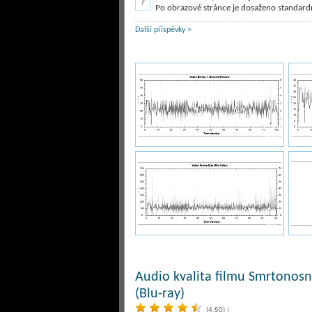
Po obrazové stránce je dosaženo standardní 
Další příspěvky >
Audio kvalita filmu Smrtonosná
(Blu-ray)
(4,50)
|