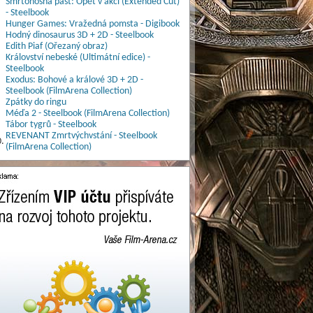
Smrtonosná past: Opět v akci (Extended Cut)
- Steelbook
Hunger Games: Vražedná pomsta - Digibook
Hodný dinosaurus 3D + 2D - Steelbook
Edith Piaf (Ořezaný obraz)
Království nebeské (Ultimátní edice) -
Steelbook
Exodus: Bohové a králové 3D + 2D -
Steelbook (FilmArena Collection)
Zpátky do ringu
Méďa 2 - Steelbook (FilmArena Collection)
Tábor tygrů - Steelbook
REVENANT Zmrtvýchvstání - Steelbook
.
(FilmArena Collection)