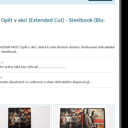
Opět v akci (Extended Cut) - Steelbook (Blu-
OSNÁ PAST: Opět v akci, které k nám Bonton dodal v limitované sběratelské
ý Steelbook.
:20
ény také bez výhrad.................................
36
nemám absolutně co vytknout a všem sběratelům doporučuji...