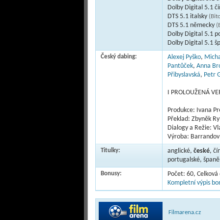
Dolby Digital 5.1 č
DTS 5.1 italsky
(Bit
DTS 5.1 německy
(
Dolby Digital 5.1 p
Dolby Digital 5.1 š
Český dabing:
Alexej Pyško
,
Micha
Pantůček
,
Anna Br
Přibyslavská
,
Petr 
I PROLOUŽENÁ VE
Produkce: Ivana Pr
Překlad: Zbyněk R
Dialogy a Režie: V
Výroba: Barrandov 
Titulky:
anglické,
české
, čí
portugalské, španě
Bonusy:
Počet: 60, Celková
Kompletní výpis bon
Filmarena.cz