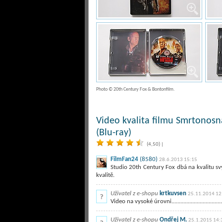
Photo © 20th Century Fox & Bontonfilm.
Video kvalita filmu Smrtonosná
(Blu-ray)
(4,50)
|
FilmFan24
(8580)
28.6.2013 15:15
Studio 20th Century Fox dbá na kvalitu sv
kvalitě.
Uživatel z e-shopu
krtkuvsen
25.11.2014 12
Video na vysoké úrovni.........................................
Uživatel z e-shopu
Ondřej M.
25.1.2015 14: