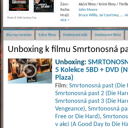
Žánr:
Akční filmy / Krimi filmy / Thrill
Režie:
John Moore
Hrají:
Bruce Willis
,
Jai Courtney
,
...
ví
Photo © 20th Century Fox.
více >
Blu-ray recenze
Edice filmu
Hodnocení edic
Hodnocení filmu
Unboxing k filmu Smrtonosná pas
Unboxing:
SMRTONOSNÁ
5 Kolekce 5BD + DVD (
Plaza)
Film:
Smrtonosná past (Die 
Smrtonosná past 2 (Die Har
Smrtonosná past 3 (Die Har
Vengeance)
,
Smrtonosná pas
Free or Die Hard)
,
Smrtonos
v akci (A Good Day to Die H