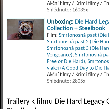
Akční filmy / Krimi filmy / Th
Shlédnuto: 16035x
Unboxing:
Die Hard Leg
Collection + Steelbook
Film:
Smrtonosná past (Die 
Smrtonosná past 2 (Die Har
Smrtonosná past 3 (Die Har
Vengeance)
,
Smrtonosná pas
Free or Die Hard)
,
Smrtonos
v akci (A Good Day to Die H
Akční filmy / Krimi filmy / Th
Shlédnuto: 2805x
Trailery k filmu Die Hard Legacy 