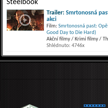
Steelbook
Trailer:
Smrtonosná past
akci
Film:
Smrtonosná past: Opět 
Good Day to Die Hard)
Akční filmy / Krimi filmy / Th
Shlédnuto: 4746x