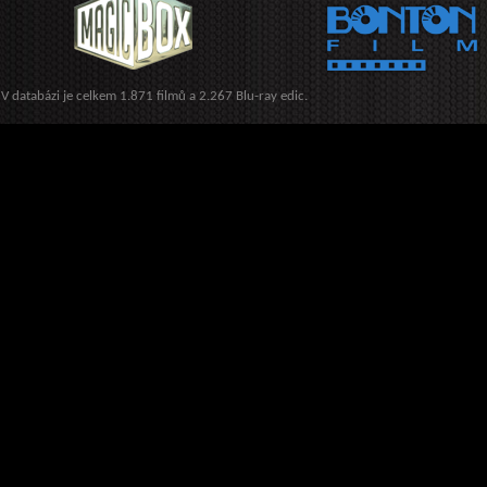
V databázi je celkem 1.871 filmů a 2.267 Blu-ray edic.