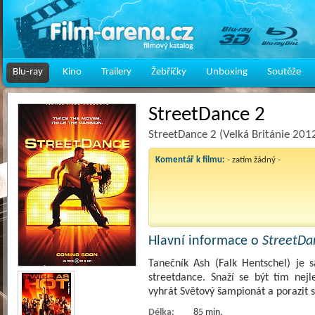
Blu-ray
Kino
Trailery
Žebříčky
Unboxing
Soutěže
StreetDance 2
StreetDance 2 (Velká Británie 201
Komentář k filmu:
- zatím žádný -
Hlavní informace o
StreetDa
Tanečník Ash (Falk Hentschel) je s
streetdance. Snaží se být tím nej
vyhrát Světový šampionát a porazit 
Délka:
85 min.