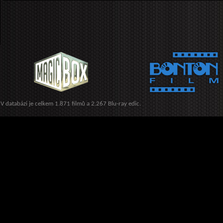
V databázi je celkem 1.871 filmů a 2.267 Blu-ray edic.