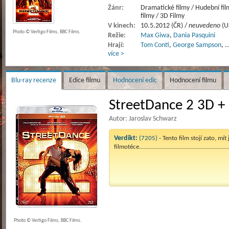
Žánr:
Dramatické filmy / Hudební fi
filmy / 3D Filmy
V kinech:
10.5.2012 (ČR) /
neuvedeno
(U
Photo © Vertigo Films, BBC Films.
Režie:
Max Giwa
,
Dania Pasquini
Hrají:
Tom Conti
,
George Sampson
,
.
více >
Blu-ray recenze
Edice filmu
Hodnocení edic
Hodnocení filmu
StreetDance 2 3D + 
Autor: Jaroslav Schwarz
Verdikt:
(7205)
- Tento film stojí zato, mít 
filmotéce.........................................................
Photo © Vertigo Films, BBC Films.