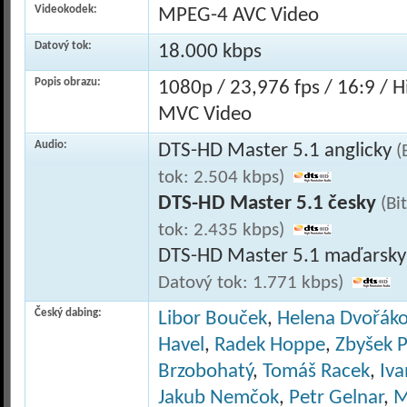
Videokodek:
MPEG-4 AVC Video
Datový tok:
18.000 kbps
Popis obrazu:
1080p / 23,976 fps / 16:9 / 
MVC Video
Audio:
DTS-HD Master 5.1 anglicky
(
tok: 2.504 kbps)
DTS-HD Master 5.1 česky
(Bi
tok: 2.435 kbps)
DTS-HD Master 5.1 maďarsk
Datový tok: 1.771 kbps)
Český dabing:
Libor Bouček
,
Helena Dvořák
Havel
,
Radek Hoppe
,
Zbyšek 
Brzobohatý
,
Tomáš Racek
,
Iva
Jakub Nemčok
,
Petr Gelnar
,
M