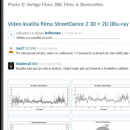
Photo © Vertigo Films, BBC Films & Bontonfilm.
Video kvalita filmu StreetDance 2 3D + 2D (Blu-ray
Uživatel z e-shopu
krtkuvsen
6.7.2015 12:57
Video na vysoké úrovni..............................................................................
Ice07
(1729)
9.2.2016 08:56
Po obrazové stránc není co vytknout, i v tmavých scénách je vše vidět ja
blackmail
(80)
13.1.2014 07:03
Kvalita obrazu je velice dobrá, i když tady jde asi hlavně o hudební zážitek