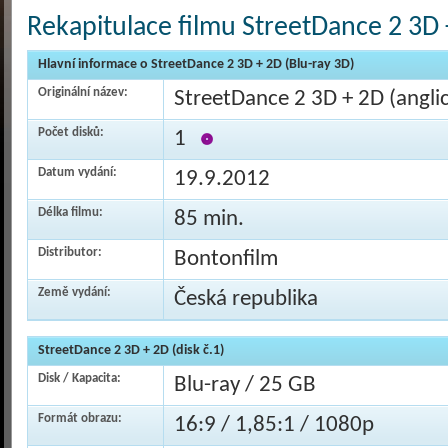
Rekapitulace filmu StreetDance 2 3D 
Hlavní informace o StreetDance 2 3D + 2D (Blu-ray 3D)
Originální název:
StreetDance 2 3D + 2D (angli
Počet disků:
1
Datum vydání:
19.9.2012
Délka filmu:
85 min.
Distributor:
Bontonfilm
Země vydání:
Česká republika
StreetDance 2 3D + 2D (disk č.1)
Disk / Kapacita:
Blu-ray / 25 GB
Formát obrazu:
16:9 / 1,85:1 / 1080p