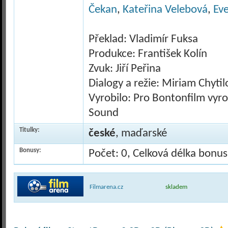
Čekan
,
Kateřina Velebová
,
Eve
Překlad: Vladimír Fuksa
Produkce: František Kolín
Zvuk: Jiří Peřina
Dialogy a režie: Miriam Chytil
Vyrobilo: Pro Bontonfilm vyrobi
Sound
Titulky:
české
, maďarské
Bonusy:
Počet: 0, Celková délka bonu
Filmarena.cz
skladem