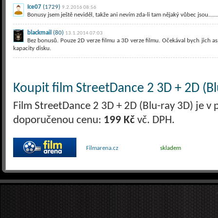
Ice07
(1729)
9.2.2016 08:56
Bonusy jsem ještě neviděl, takže ani nevím zda-li tam nějaký vůbec jsou..............
blackmail
(80)
13.1.2014 07:03
Bez bonusů. Pouze 2D verze filmu a 3D verze filmu. Očekával bych jich asp
kapacity disku.
Koupit film StreetDance 2 3D + 2D (Bl
Film StreetDance 2 3D + 2D (Blu-ray 3D) je v 
doporučenou cenu:
199 Kč
vč. DPH.
Filmarena.cz
skladem