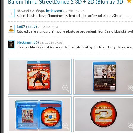
Balení filmu StreetDance 2 3D + 2D (Blu-ray 3D)
Uživatel z e-shopu
krtkuvsen
6.7.2015 12:57
Balení klasika, bez připomínek. Balení od Film arény také bez výhrad..................
Ice07
(1729)
9.2.2016 08:56
Tato edice je standardní modré plastové provedení, jedná se o klasické vydání v 
blackmail
(80)
13.1.2014 07:03
Klasický blu-ray obal Amaray. Neurazí ale bral bych i lepší. I když to není zr