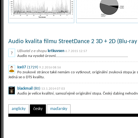
Audio kvalita filmu StreetDance 2 3D + 2D (Blu-ray
Uživatel z e-shopu
krtkuvsen
6.7.2015 12:57
Audio na vysoké úrovni..............................................................................
Ice07
(1729)
9.2.2016 08:56
Po zvukové stránce také nemám co vytknout, originální zvuková stopa je s
Jedná se o DTS kvalitu.
blackmail
(80)
13.1.2014 07:03
Audio je velice kvalitní, samozřejmě originální stopa. Český dabing nehodn
anglicky
česky
maďarsky