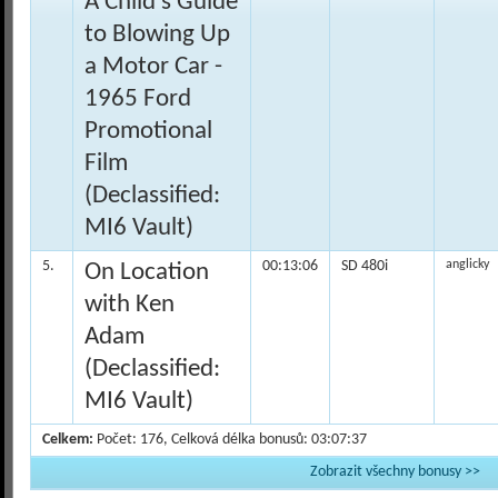
A Child's Guide
to Blowing Up
a Motor Car -
1965 Ford
Promotional
Film
(Declassified:
MI6 Vault)
5.
00:13:06
SD 480i
anglicky
On Location
with Ken
Adam
(Declassified:
MI6 Vault)
Celkem:
Počet: 176, Celková délka bonusů: 03:07:37
Zobrazit všechny bonusy >>