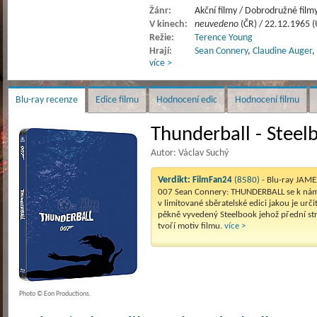
Žánr:
Akční filmy / Dobrodružné filmy 
V kinech:
neuvedeno
(ČR) / 22.12.1965 
Režie:
Terence Young
Hrají:
Sean Connery
,
Claudine Auger
,
více >
Blu-ray recenze
Edice filmu
Hodnocení edic
Hodnocení filmu
Thunderball - Steelb
Autor: Václav Suchý
Verdikt:
FilmFan24
(8580)
- Blu-ray JAM
007 Sean Connery: THUNDERBALL se k nám
v limitované sběratelské edici jakou je urči
pěkně vyvedený Steelbook jehož přední st
tvoří motiv filmu.
více >
Photo © Eon Productions.