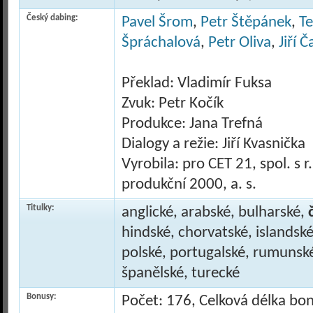
Český dabing:
Pavel Šrom
,
Petr Štěpánek
,
T
Špráchalová
,
Petr Oliva
,
Jiří 
Překlad: Vladimír Fuksa
Zvuk: Petr Kočík
Produkce: Jana Trefná
Dialogy a režie: Jiří Kvasnička
Vyrobila: pro CET 21, spol. s r
produkční 2000, a. s.
Titulky:
anglické, arabské, bulharské,
hindské, chorvatské, islandské
polské, portugalské, rumunské,
španělské, turecké
Bonusy:
Počet: 176, Celková délka bo