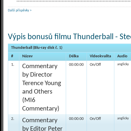
Další příspěvky >
Výpis bonusů filmu Thunderball - Ste
Thunderball (Blu-ray disk č. 1)
#
Název
Délka
Videokvalita
Audio
1.
00:00:00
On/Off
anglicky
Commentary
by Director
Terence Young
and Others
(MI6
Commentary)
2.
00:00:00
On/Off
anglicky
Commentary
by Editor Peter