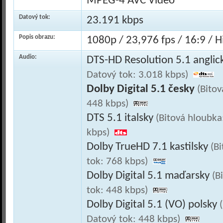
MPEG-4 AVC Video
Datový tok:
23.191 kbps
Popis obrazu:
1080p / 23,976 fps / 16:9 / Hi
Audio:
DTS-HD Resolution 5.1 anglic
Datový tok: 3.018 kbps)
Dolby Digital 5.1 česky
(Bitov
448 kbps)
DTS 5.1 italsky
(Bitová hloubka
kbps)
Dolby TrueHD 7.1 kastilsky
(B
tok: 768 kbps)
Dolby Digital 5.1 maďarsky
(B
tok: 448 kbps)
Dolby Digital 5.1 (VO) polsky
Datový tok: 448 kbps)