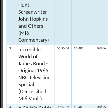
Hunt,
Screenwriter
John Hopkins
and Others
(MI6
Commentary)
3.
00:50:54
SD 480i
anglicky
Incredible
World of
James Bond -
Original 1965
NBC Television
Special
(Declassified:
MI6 Vault)
4.
00:17:09
SD 480i
anglicky