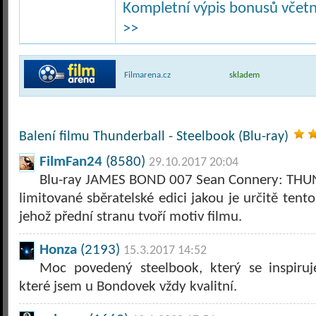
Kompletní výpis bonusů včetně
>>
Filmarena.cz
skladem
Balení filmu Thunderball - Steelbook (Blu-ray)
FilmFan24
(8580)
29.10.2017 20:04
Blu-ray JAMES BOND 007 Sean Connery: THUN
limitované sběratelské edici jakou je určitě ten
jehož přední stranu tvoří motiv filmu.
Honza
(2193)
15.3.2017 14:52
Moc povedený steelbook, který se inspiruj
které jsem u Bondovek vždy kvalitní.