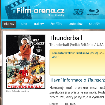
Blu-ray
Kino
Trailery
Žebříčky
Unboxing
Soutěže
Thunderball
Thunderball (Velká Británie / USA
Komentář k filmu:
FilmFan24
(8580)
- Co
více >
Hlavní informace o
Thunderb
Neznámý muž pronikne mezi osádk
Photo © Eon Productions.
zneškodní ji a přistane na moři. Po
pro muže, který je využije k vydírání
Délka:
130 min.