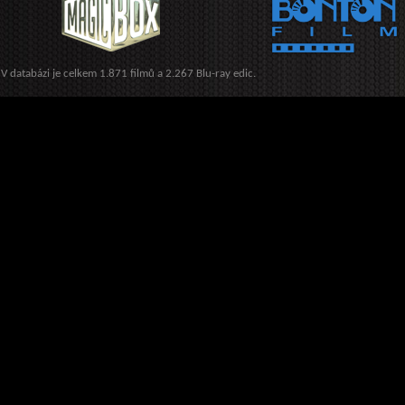
V databázi je celkem 1.871 filmů a 2.267 Blu-ray edic.