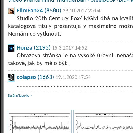
Video kvalita filmu Thunderball - Steelbook (Blu-r
FilmFan24
(8580)
29.10.2017 20:04
Studio 20th Century Fox/ MGM dbá na kvalitu
katalogové tituly prezentuje v maximálně možné
Nemám co vytknout.
Honza
(2193)
15.3.2017 14:52
Obrazová stránka je na vysoké úrovni, nenaš
takové, jak by mělo být .
colapso
(1663)
19.1.2020 17:54
.........................................................,....................
Další příspěvky >