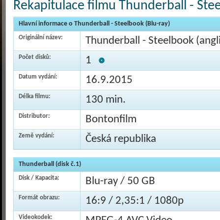
Rekapitulace filmu Thunderball - Stee
Hlavní informace o Thunderball - Steelbook (Blu-ray)
Originální název:
Thunderball - Steelbook (angl
Počet disků:
1
Datum vydání:
16.9.2015
Délka filmu:
130 min.
Distributor:
Bontonfilm
Země vydání:
Česká republika
Thunderball (disk č.1)
Disk / Kapacita:
Blu-ray / 50 GB
Formát obrazu:
16:9 / 2,35:1 / 1080p
Videokodek: