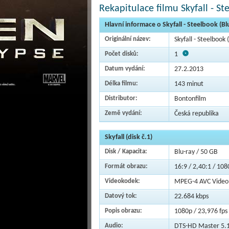
Rekapitulace filmu Skyfall - St
Hlavní informace o Skyfall - Steelbook (Bl
Originální název:
Skyfall - Steelbook 
Počet disků:
1
Datum vydání:
27.2.2013
Délka filmu:
143 minut
Distributor:
Bontonfilm
Země vydání:
Česká republika
Skyfall (disk č.1)
Disk / Kapacita:
Blu-ray / 50 GB
Formát obrazu:
16:9 / 2,40:1 / 108
Videokodek:
MPEG-4 AVC Video
Datový tok:
22.684 kbps
Popis obrazu:
1080p / 23,976 fps 
Audio:
DTS-HD Master 5.1