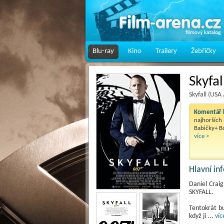
Blu-ray
Kino
Trailery
Žebříčky
Skyfal
Skyfall (USA 
Komentář k
najhorších 
Babičky+ B
více >
Hlavní i
Daniel Craig
SKYFALL.
Tentokrát b
když ji
...
víc