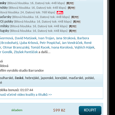
česky
(Bitová hloubka: 16, Datový tok: 448 kbps)
indsky
(Bitová hloubka: 16, Datový tok: 448 kbps)
Bitová hloubka: 24, Datový tok: 768 kbps)
maďarsky
(Bitová hloubka: 16, Datový tok: 448 kbps)
VO) polsky
(Bitová hloubka: 16, Datový tok: 448 kbps)
amilsky
(Bitová hloubka: 16, Datový tok: 448 kbps)
elugsky
(Bitová hloubka: 16, Datový tok: 448 kbps)
 Švormová
,
David Matásek
,
Ivan Trojan
,
Jana Stryková
,
Barbora
j Brzobohatý
,
Ljuba Krbová
,
Petr Pospíchal
,
Jan Vondráček
,
René
r
,
Otmar Brancuzský
,
Tomáš Racek
,
Ivana Korolová
,
Vojtěch Hájek
,
r Gondík
,
Zbyšek Pantůček
a další...
vá
ildová
film vyrobilo studio Barrandov
 bulharské,
české
, hebrejské, japonské, korejské, maďarské, polské,
ké
 délka bonusů: 01:07:44
usů včetně video kvality a titulků >>
599 Kč
KOUPIT
skladem