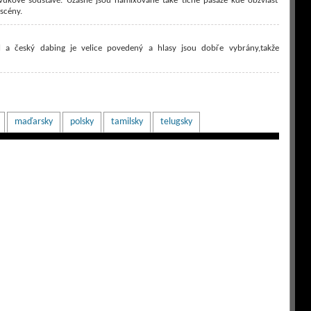
zvukové soustavě. Úžasně jsou namixované také tiché pasáže kde obzvlášť
scény.
l a český dabing je velice povedený a hlasy jsou dobře vybrány,takže
maďarsky
polsky
tamilsky
telugsky