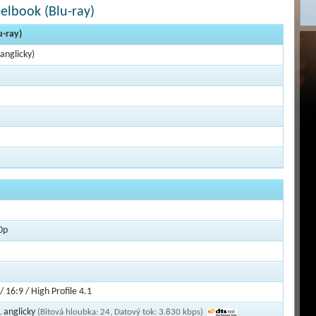
eelbook (Blu-ray)
u-ray)
(anglicky)
0p
/ 16:9 / High Profile 4.1
 anglicky
(Bitová hloubka: 24, Datový tok: 3.830 kbps)