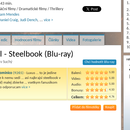
1.
43 min.
kční filmy / Dramatické filmy / Thrillery
2.
Sam Mendes
3.
4.
aniel Craig
,
Judi Dench
,
...
více >
5.
6.
7.
8.
 edic
Hodnocení filmu
Články
Videa
Fotogalerie
9.
10
l - Steelbook (Blu-ray)
av Suchý
Chci hodnotit Blu-ray
5,00
ominico
(9265)
- Luxus ... to je jedine
Balení:
e k nemu sedi ... asi najkrajsi steelbook v
5,00
Video:
al) malej zbierke ... vsetkym fanusikom
5,00
Audio:
lo odporucam
více >
4,50
Bonusy:
4,76
Celkem:
Přidat do filmotéky
Koupit