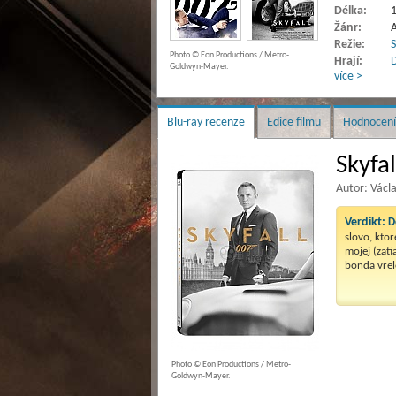
Délka:
1
Žánr:
A
Režie:
Photo © Eon Productions / Metro-
Hrají:
D
Goldwyn-Mayer.
více >
Blu-ray recenze
Edice filmu
Hodnocení
Skyfal
Autor: Václ
Verdikt:
D
slovo, ktor
mojej (zati
bonda vre
Photo © Eon Productions / Metro-
Goldwyn-Mayer.