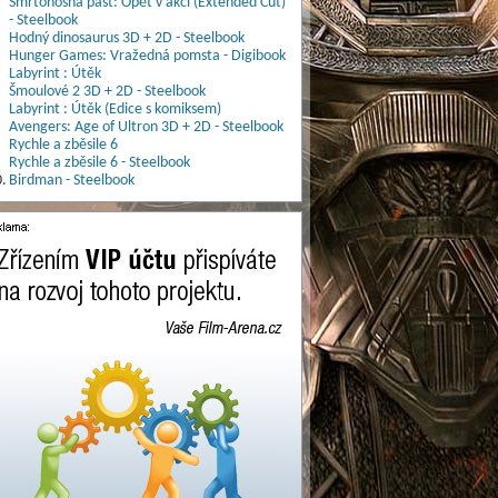
Smrtonosná past: Opět v akci (Extended Cut)
- Steelbook
Hodný dinosaurus 3D + 2D - Steelbook
Hunger Games: Vražedná pomsta - Digibook
Labyrint : Útěk
Šmoulové 2 3D + 2D - Steelbook
Labyrint : Útěk (Edice s komiksem)
Avengers: Age of Ultron 3D + 2D - Steelbook
Rychle a zběsile 6
Rychle a zběsile 6 - Steelbook
.
Birdman - Steelbook