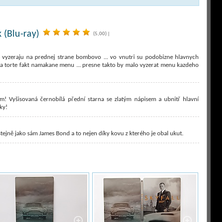
 (Blu-ray)
(5,00)
|
s vyzeraju na prednej strane bombovo ... vo vnutri su podobizne hlavnych
ka na torte fakt namakane menu ... presne takto by malo vyzerat menu kazdeho
m! Vyšisovaná černobílá přední starna se zlatým nápisem a ubnitř hlavní
ky!
 stejně jako sám James Bond a to nejen díky kovu z kterého je obal ukut.