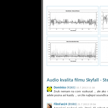
Audio kvalita filmu Skyfall - S
Dominico
(9265)
10.7.2013 11:18
Zvuk nemam na com vyskusat ... ale ako v
adele pozna asi kazdy ... urcite najlepsi soundtr
FilmFan24
(8580)
25.7.2013 19:06