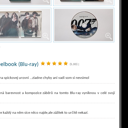
.
eelbook (Blu-ray)
(5,00)
|
e na spickovej urovni ...ziadne chyby ani vadi som si nevsimol
erná barevnost a kompozice záběrů na tomto Blu-ray vyniknou v celé svojí
 každý na něm sice něco najde,ale zážitek to určitě nekazí.