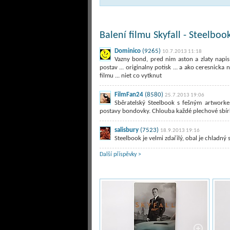
Balení filmu Skyfall - Steelbook
Dominico
(9265)
10.7.2013 11:18
Vazny bond, pred nim aston a zlaty napi
postav ... originalny potisk ... a ako ceresnic
filmu ... niet co vytknut
FilmFan24
(8580)
25.7.2013 19:06
Sběratelský Steelbook s fešným artworke
postavy bondovky. Chlouba každé plechové sbír
salisbury
(7523)
18.9.2013 19:16
Steelbook je velmi zdařilý, obal je chladný
Další příspěvky >