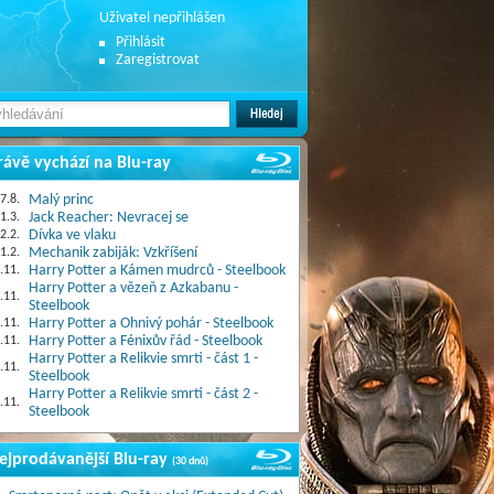
Uživatel nepřihlášen
Přihlásit
Zaregistrovat
rávě vychází na Blu-ray
7.8.
Malý princ
1.3.
Jack Reacher: Nevracej se
2.2.
Dívka ve vlaku
1.2.
Mechanik zabiják: Vzkříšení
.11.
Harry Potter a Kámen mudrců - Steelbook
Harry Potter a vězeň z Azkabanu -
.11.
Steelbook
.11.
Harry Potter a Ohnivý pohár - Steelbook
.11.
Harry Potter a Fénixův řád - Steelbook
Harry Potter a Relikvie smrti - část 1 -
.11.
Steelbook
Harry Potter a Relikvie smrti - část 2 -
.11.
Steelbook
ejprodávanější Blu-ray
(30 dnů)