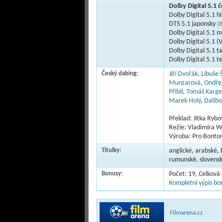
Dolby Digital 5.1 
Dolby Digital 5.1 h
DTS 5.1 japonsky
(
Dolby Digital 5.1 
Dolby Digital 5.1 (
Dolby Digital 5.1 t
Dolby Digital 5.1 t
Český dabing:
Jiří Dvořák
,
Libuše
Munzarová
,
Ondře
Přibil
,
Tomáš Karge
Marek Holý
,
Dalibo
Překlad: Jitka Rybo
Režie: Vladimíra W
Výroba: Pro Bonton
Titulky:
anglické, arabské,
rumunské, slovens
Bonusy:
Počet: 19, Celková
Kompletní výpis bon
Filmarena.cz