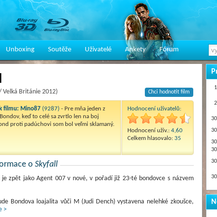
Unboxing
Soutěže
Uživatelé
Ankety
Fórum
P
l
1
/ Velká Británie 2012)
Chci hodnotit film
2
 filmu:
Mino87
(9287)
- Pre mňa jeden z
Hodnocení uživatelů:
Bondov, keď to celé sa zvrtlo len na boj
30
ond proti padúchovi som bol veľmi sklamaný.
Hodnocení uživ.:
4,60
30
Celkem hlasovalo:
35
30
30
30
nformace o
Skyfall
30
 je zpět jako Agent 007 v nové, v pořadí již 23-té bondovce s názvem
N
ude Bondova loajalita vůči M (Judi Dench) vystavena nelehké zkoušce,
e >