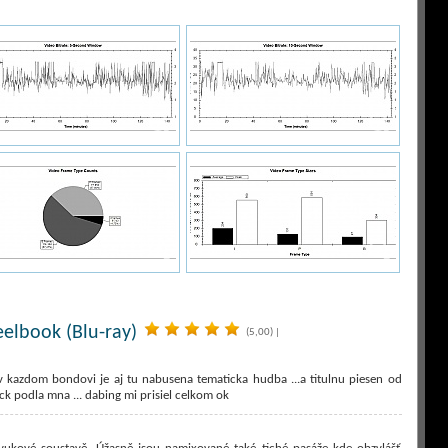
teelbook (Blu-ray)
(5,00)
|
 kazdom bondovi je aj tu nabusena tematicka hudba ...a titulnu piesen od
ack podla mna ... dabing mi prisiel celkom ok