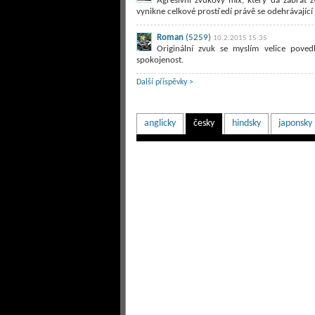
Agresivní zvukový mix, který dá zabrat 
vynikne celkové prostředí právě se odehrávající 
Roman
(5259)
10.2.2015 15:35
Originální zvuk se myslím velice poved
spokojenost.
Další příspěvky >
anglicky
česky
hindsky
japonsky