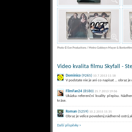
Photo © Eon Productions / Metro-Goldwyn-Mayer & Bontonfilm
Video kvalita filmu Skyfall - St
Dominico
(9265)
10.7.2013 11:18
V podstate nie je ani co napisat ... obraz j
FilmFan24
(8580)
25.7.2013 19:06
Ukázka referenční kvality přepisu. Nádh
kráse.
Roman
(5259)
10.2.2015 15:35
Obraz je velice povedený,nádherně ostrý,ale
Další příspěvky >