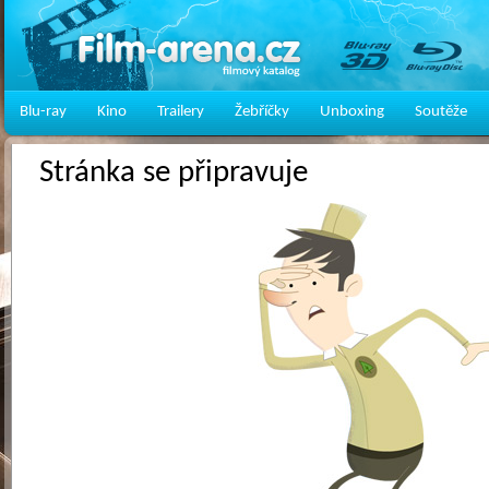
Blu-ray
Kino
Trailery
Žebříčky
Unboxing
Soutěže
Stránka se připravuje