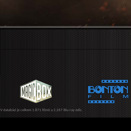
V databázi je celkem 1.871 filmů a 2.267 Blu-ray edic.