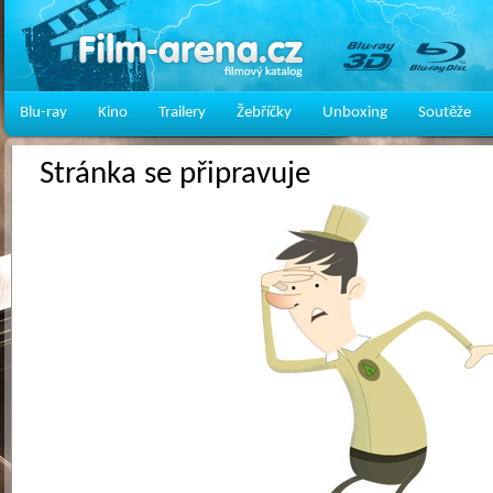
Blu-ray
Kino
Trailery
Žebříčky
Unboxing
Soutěže
Stránka se připravuje