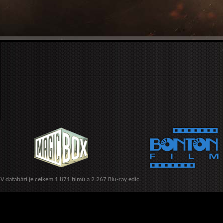
V databázi je celkem 1.871 filmů a 2.267 Blu-ray edic.