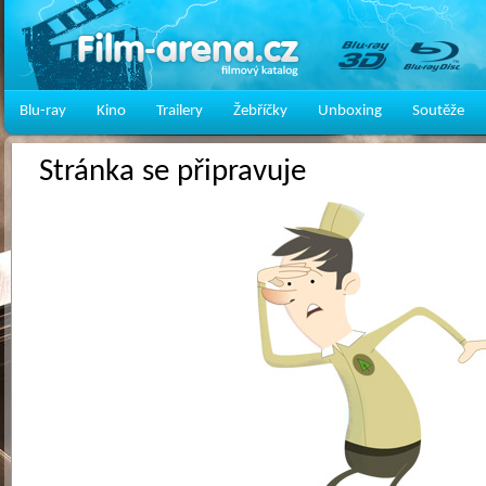
Blu-ray
Kino
Trailery
Žebříčky
Unboxing
Soutěže
Stránka se připravuje