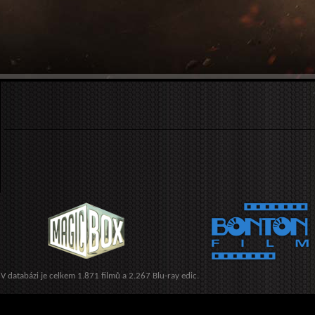
V databázi je celkem 1.871 filmů a 2.267 Blu-ray edic.