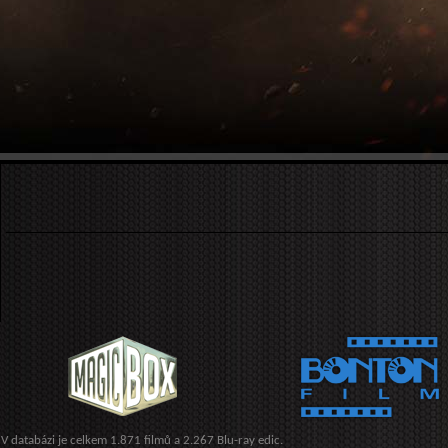
V databázi je celkem 1.871 filmů a 2.267 Blu-ray edic.