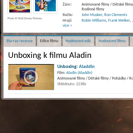
Žánr:
Animované filmy / Dětské filmy
Rodinné filmy
Režie:
John Musker
,
Ron Clements
Photo © Walt Disney Pictures.
Hrají:
Robin Williams
,
Frank Welker
,
více >
Blu-ray recenze
Edice filmu
Hodnocení edic
Hodnocení filmu
Unboxing k filmu Aladin
Unboxing:
Aladdin
Film:
Aladin (Aladdin)
Animované filmy / Dětské filmy / Pohádky / R
Shlédnuto: 2238x