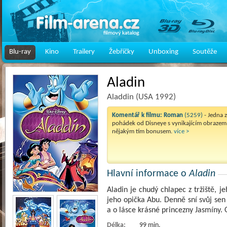
Blu-ray
Kino
Trailery
Žebříčky
Unboxing
Soutěže
Aladin
Aladdin (USA 1992)
Komentář k filmu:
Roman
(5259)
- Jedna 
pohádek od Disneye s vynikajícím obrazem
nějakým tím bonusem.
více >
Hlavní informace o
Aladin
Aladin je chudý chlapec z tržiště, 
jeho opička Abu. Denně sní svůj sen
a o lásce krásné princezny Jasmíny.
Délka:
99 min.