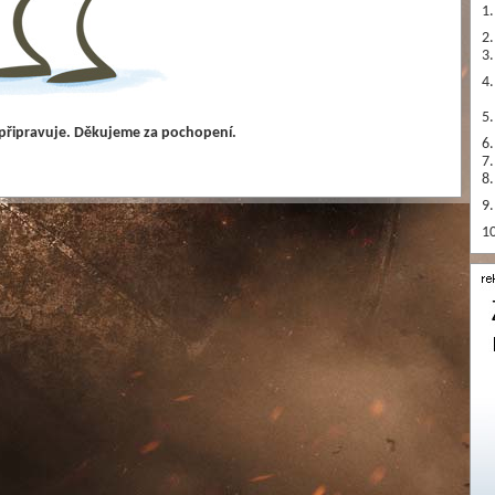
1.
2.
3.
4.
5.
 připravuje. Děkujeme za pochopení.
6.
7.
8.
9.
10