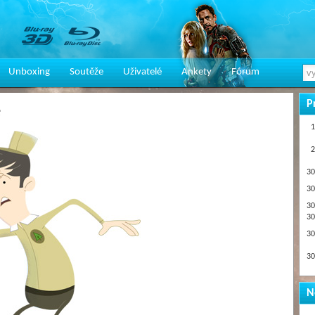
Unboxing
Soutěže
Uživatelé
Ankety
Fórum
P
e
1
2
30
30
30
30
30
30
N