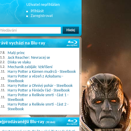
Uživatel nepřihlášen
Přihlásit
Zaregistrovat
rávě vychází na Blu-ray
7.8.
Malý princ
1.3.
Jack Reacher: Nevracej se
2.2.
Dívka ve vlaku
1.2.
Mechanik zabiják: Vzkříšení
.11.
Harry Potter a Kámen mudrců - Steelbook
Harry Potter a vězeň z Azkabanu -
.11.
Steelbook
.11.
Harry Potter a Ohnivý pohár - Steelbook
.11.
Harry Potter a Fénixův řád - Steelbook
Harry Potter a Relikvie smrti - část 1 -
.11.
Steelbook
Harry Potter a Relikvie smrti - část 2 -
.11.
Steelbook
ejprodávanější Blu-ray
(30 dnů)