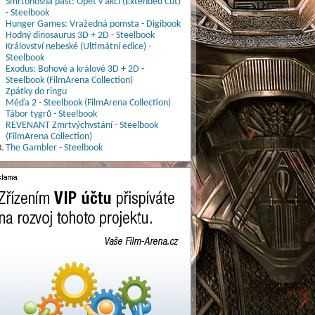
Smrtonosná past: Opět v akci (Extended Cut)
- Steelbook
Hunger Games: Vražedná pomsta - Digibook
Hodný dinosaurus 3D + 2D - Steelbook
Království nebeské (Ultimátní edice) -
Steelbook
Exodus: Bohové a králové 3D + 2D -
Steelbook (FilmArena Collection)
Zpátky do ringu
Méďa 2 - Steelbook (FilmArena Collection)
Tábor tygrů - Steelbook
REVENANT Zmrtvýchvstání - Steelbook
(FilmArena Collection)
.
The Gambler - Steelbook