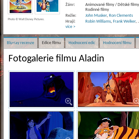
Žánr:
Animované filmy / Dětské filmy
Rodinné filmy
Režie:
John Musker
,
Ron Clements
Photo © Walt Disney Pictures.
Hrají:
Robin Williams
,
Frank Welker
,
více >
Blu-ray recenze
Edice filmu
Hodnocení edic
Hodnocení filmu
Fotogalerie filmu Aladin