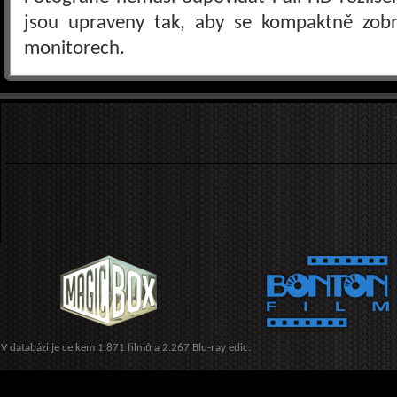
jsou upraveny tak, aby se kompaktně zobra
monitorech.
V databázi je celkem 1.871 filmů a 2.267 Blu-ray edic.