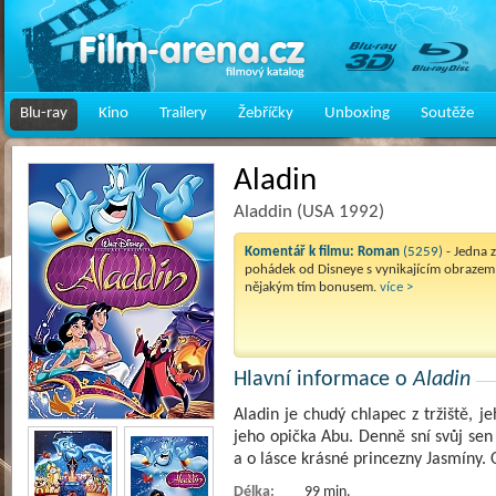
Blu-ray
Kino
Trailery
Žebříčky
Unboxing
Soutěže
Aladin
Aladdin (USA 1992)
Komentář k filmu:
Roman
(5259)
- Jedna 
pohádek od Disneye s vynikajícím obrazem
nějakým tím bonusem.
více >
Hlavní informace o
Aladin
Aladin je chudý chlapec z tržiště, 
jeho opička Abu. Denně sní svůj sen
a o lásce krásné princezny Jasmíny.
Délka:
99 min.