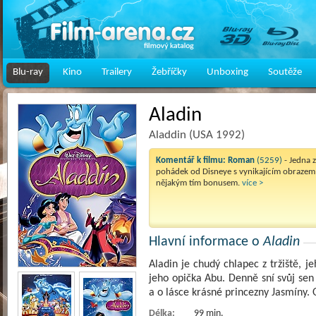
Blu-ray
Kino
Trailery
Žebříčky
Unboxing
Soutěže
Aladin
Aladdin (USA 1992)
Komentář k filmu:
Roman
(5259)
- Jedna 
pohádek od Disneye s vynikajícím obrazem
nějakým tím bonusem.
více >
Hlavní informace o
Aladin
Aladin je chudý chlapec z tržiště, 
jeho opička Abu. Denně sní svůj sen
a o lásce krásné princezny Jasmíny.
Délka:
99 min.