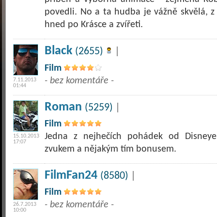
povedli. No a ta hudba je vážně skvělá, 
hned po Krásce a zvířeti.
Black
(2655)
|
Film
- bez komentáře -
7.11.2013
01:44
Roman
(5259)
|
Film
Jedna z nejhečích pohádek od Disneye
15.10.2013
17:07
zvukem a nějakým tím bonusem.
FilmFan24
(8580)
|
Film
- bez komentáře -
26.7.2013
10:00