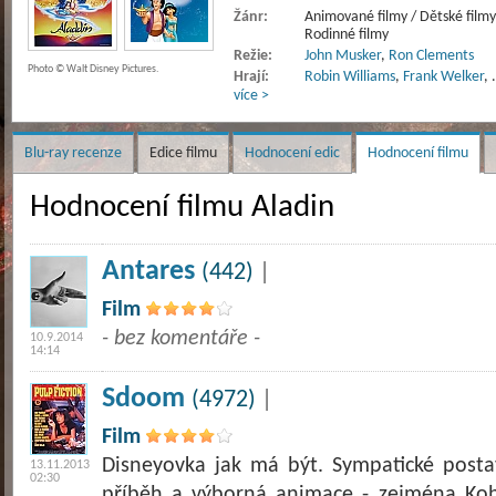
Žánr:
Animované filmy / Dětské filmy
Rodinné filmy
Režie:
John Musker
,
Ron Clements
Photo © Walt Disney Pictures.
Hrají:
Robin Williams
,
Frank Welker
,
více >
Blu-ray recenze
Edice filmu
Hodnocení edic
Hodnocení filmu
Hodnocení filmu Aladin
Antares
(442)
|
Film
- bez komentáře -
10.9.2014
14:14
Sdoom
(4972)
|
Film
Disneyovka jak má být. Sympatické postav
13.11.2013
02:30
příběh a výborná animace - zejména Ko