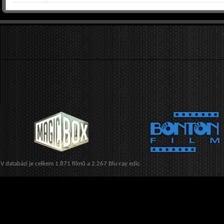
V databázi je celkem 1.871 filmů a 2.267 Blu-ray edic.