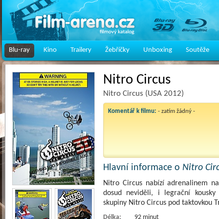
Blu-ray
Kino
Trailery
Žebříčky
Unboxing
Soutěže
Nitro Circus
Nitro Circus (USA 2012)
Komentář k filmu:
- zatím žádný -
Hlavní informace o
Nitro Cir
Nitro Circus nabízí adrenalinem na
dosud neviděli, i legrační kousky
skupiny Nitro Circus pod taktovkou T
Délka:
92 minut