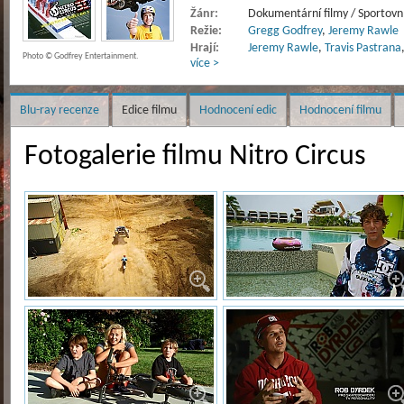
Žánr:
Dokumentární filmy / Sportovní
Režie:
Gregg Godfrey
,
Jeremy Rawle
Hrají:
Jeremy Rawle
,
Travis Pastrana
Photo © Godfrey Entertainment.
více >
Blu-ray recenze
Edice filmu
Hodnocení edic
Hodnocení filmu
Fotogalerie filmu Nitro Circus