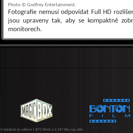
Photo © Godfrey Entertainment.
Fotografie nemusí odpovídat Full HD rozliš
jsou upraveny tak, aby se kompaktně zobra
monitorech.
V databázi je celkem 1.871 filmů a 2.267 Blu-ray edic.