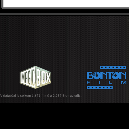
V databázi je celkem 1.871 filmů a 2.267 Blu-ray edic.