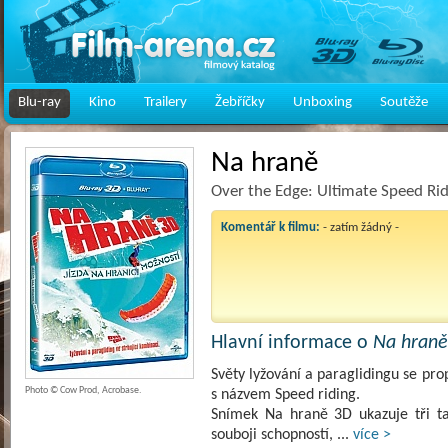
Blu-ray
Kino
Trailery
Žebříčky
Unboxing
Soutěže
Na hraně
Over the Edge: Ultimate Speed Ri
Komentář k filmu:
- zatím žádný -
Hlavní informace o
Na hraně
Světy lyžování a paraglidingu se pr
Photo © Cow Prod, Acrobase.
s názvem Speed riding.
Snímek Na hraně 3D ukazuje tři ta
souboji schopností,
...
více >