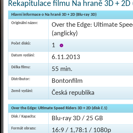
Rekapitulace filmu Na hraně 3D + 2D 
Hlavní informace o Na hraně 3D + 2D (Blu-ray 3D)
Originální název:
Over the Edge: Ultimate Spee
(anglicky)
Počet disků:
1
Datum vydání:
6.11.2013
Délka filmu:
55 min.
Distributor:
Bontonfilm
Země vydání:
Česká republika
Over the Edge: Ultimate Speed Riders 3D + 2D (disk č.1)
Disk / Kapacita:
Blu-ray 3D / 25 GB
Formát obrazu:
16:9 / 1,78:1 / 1080p