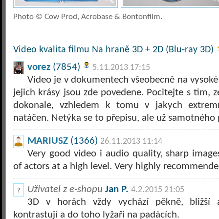
Photo © Cow Prod, Acrobase & Bontonfilm.
Video kvalita filmu Na hraně 3D + 2D (Blu-ray 3D)
vorez
(7854)
5.11.2013 17:15
Video je v dokumentech všeobecně na vysoké u
jejich krásy jsou zde povedene. Pocitejte s tim, 
dokonale, vzhledem k tomu v jakych extrem
natáčen. Netýka se to přepisu, ale už samotného 
MARIUSZ
(1366)
26.11.2013 11:14
Very good video i audio quality, sharp image
of actors at a high level. Very highly recommende
Uživatel z e-shopu
Jan P.
4.2.2015 21:05
3D v horách vždy vychází pěkně, bližší a
kontrastují a do toho lyžaři na padácích.