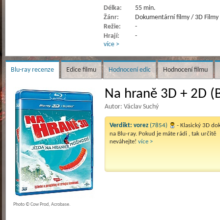
Délka:
55 min.
Žánr:
Dokumentární filmy / 3D Filmy
Režie:
-
Hrají:
-
více >
Blu-ray recenze
Edice filmu
Hodnocení edic
Hodnocení filmu
Na hraně 3D + 2D (B
Autor: Václav Suchý
Verdikt:
vorez
(7854)
- Klasický 3D d
na Blu-ray. Pokud je máte rádi , tak určitě
neváhejte!
více >
Photo © Cow Prod, Acrobase.