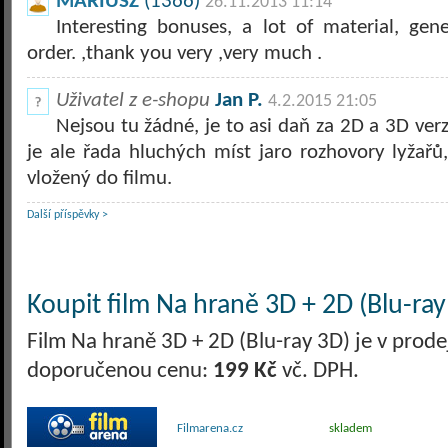
MARIUSZ
(1366)
26.11.2013 11:14
Interesting bonuses, a lot of material, gene
order. ,thank you very ,very much .
Uživatel z e-shopu
Jan P.
4.2.2015 21:05
Nejsou tu žádné, je to asi daň za 2D a 3D ver
je ale řada hluchých míst jaro rozhovory lyžař
vložený do filmu.
Další příspěvky >
Koupit film Na hraně 3D + 2D (Blu-ray
Film Na hraně 3D + 2D (Blu-ray 3D) je v prode
doporučenou cenu:
199 Kč
vč. DPH.
Filmarena.cz
skladem