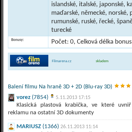
islandské, italské, japonské, ka
maďarské, německé, norské, p
rumunské, ruské, řecké, španě
turecké
Bonusy:
Počet: 0, Celková délka bonu
Filmarena.cz
skladem
Balení filmu Na hraně 3D + 2D (Blu-ray 3D)
vorez
(7854)
5.11.2013 17:15
Klasická plastová krabička, ve které uvn
reklamu na ostatní 3D dokumenty
MARIUSZ
(1366)
26.11.2013 11:14