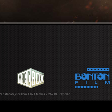
V databázi je celkem 1.871 filmů a 2.267 Blu-ray edic.