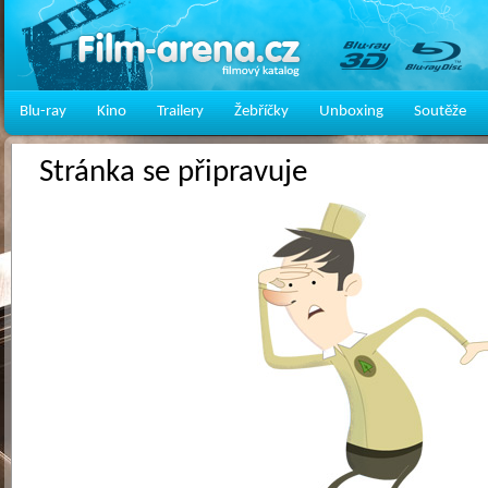
Blu-ray
Kino
Trailery
Žebříčky
Unboxing
Soutěže
Stránka se připravuje