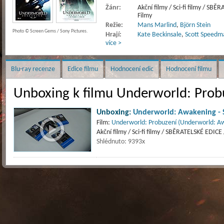
Žánr:
Akční filmy / Sci-fi filmy / SB
Filmy
Režie:
Mans Marlind
,
Björn Stein
Photo © Screen Gems / Sony Pictures.
Hrají:
Kate Beckinsale
,
Scott Speedm
více >
Blu-ray recenze
Edice filmu
Hodnocení edic
Hodnocení filmu
Unboxing k filmu Underworld: Prob
Unboxing:
Underworld: Awakening - 
Film:
Underworld: Probuzení (Underworld: A
Akční filmy / Sci-fi filmy / SBĚRATELSKÉ EDICE
Shlédnuto: 9393x