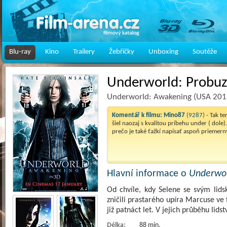
Blu-ray
Kino
Trailery
Žebříčky
Unboxing
Soutěže
Underworld: Probuz
Underworld: Awakening (USA 201
Komentář k filmu:
Mino87
(9287)
- Tak t
šiel naozaj s kvalitou príbehu under ( dol
prečo je také ťažkí napísať aspoň priemern
Hlavní informace o
Underwor
Od chvíle, kdy Selene se svým li
zničili prastarého upíra Marcuse ve
již patnáct let. V jejich průběhu lids
Délka:
88 min.