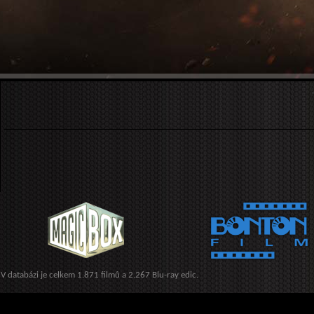
V databázi je celkem 1.871 filmů a 2.267 Blu-ray edic.