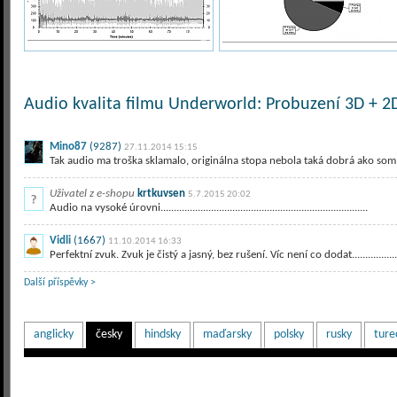
Audio kvalita filmu Underworld: Probuzení 3D + 2D
Mino87
(9287)
27.11.2014 15:15
Tak audio ma troška sklamalo, originálna stopa nebola taká dobrá ako som
Uživatel z e-shopu
krtkuvsen
5.7.2015 20:02
Audio na vysoké úrovni..............................................................................
Vidli
(1667)
11.10.2014 16:33
Perfektní zvuk. Zvuk je čistý a jasný, bez rušení. Víc není co dodat......................
Další příspěvky >
anglicky
česky
hindsky
maďarsky
polsky
rusky
ture