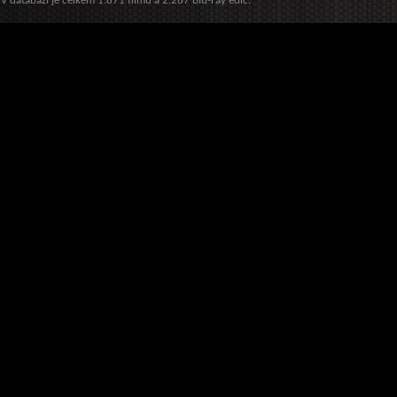
V databázi je celkem 1.871 filmů a 2.267 Blu-ray edic.