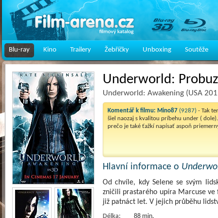
Blu-ray
Kino
Trailery
Žebříčky
Unboxing
Soutěže
Underworld: Probuz
Underworld: Awakening (USA 201
Komentář k filmu:
Mino87
(9287)
- Tak t
šiel naozaj s kvalitou príbehu under ( dol
prečo je také ťažkí napísať aspoň priemern
Hlavní informace o
Underwor
Od chvíle, kdy Selene se svým li
zničili prastarého upíra Marcuse ve
již patnáct let. V jejich průběhu lids
Délka:
88 min.