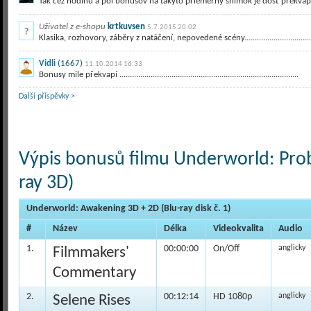
Tak cez hodinu a pól bonusov na takýto priemerný snímok je dosť prekvapuj
Uživatel z e-shopu
krtkuvsen
5.7.2015 20:02
Klasika, rozhovory, záběry z natáčení, nepovedené scény...................................
Vidli
(1667)
11.10.2014 16:33
Bonusy mile překvapí ......................................................................................
Další příspěvky >
Výpis bonusů filmu Underworld: Prob
ray 3D)
Underworld: Awakening 3D + 2D (Blu-ray disk č. 1)
#
Název
Délka
Videokvalita
Audio
1.
00:00:00
On/Off
anglicky
Filmmakers'
Commentary
2.
00:12:14
HD 1080p
anglicky
Selene Rises