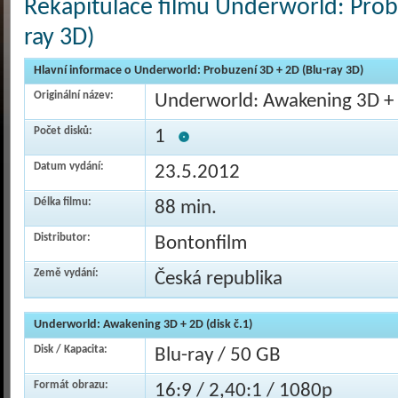
Rekapitulace filmu Underworld: Prob
ray 3D)
Hlavní informace o Underworld: Probuzení 3D + 2D (Blu-ray 3D)
Originální název:
Underworld: Awakening 3D + 
Počet disků:
1
Datum vydání:
23.5.2012
Délka filmu:
88 min.
Distributor:
Bontonfilm
Země vydání:
Česká republika
Underworld: Awakening 3D + 2D (disk č.1)
Disk / Kapacita:
Blu-ray / 50 GB
Formát obrazu:
16:9 / 2,40:1 / 1080p