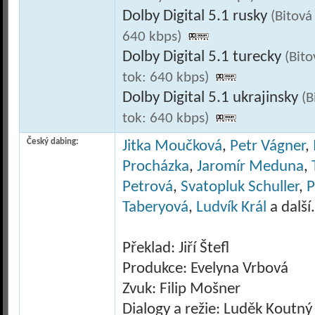
Dolby Digital 5.1 rusky
(Bitová
640 kbps)
Dolby Digital 5.1 turecky
(Bit
tok: 640 kbps)
Dolby Digital 5.1 ukrajinsky
(B
tok: 640 kbps)
Český dabing:
Jitka Moučková
,
Petr Vágner
,
Procházka
,
Jaromír Meduna
,
Petrová
,
Svatopluk Schuller
,
P
Taberyová
,
Ludvík Král
a další.
Překlad: Jiří Štefl
Produkce: Evelyna Vrbová
Zvuk: Filip Mošner
Dialogy a režie: Luděk Koutný