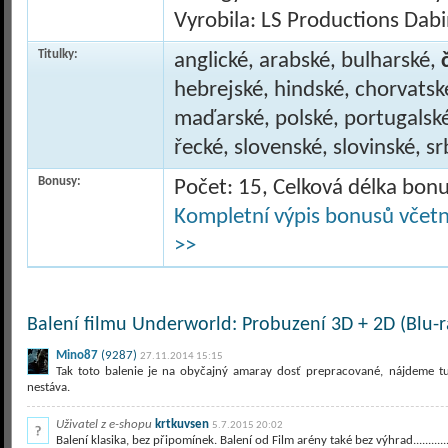
Vyrobila: LS Productions Dab
Titulky:
anglické, arabské, bulharské,
hebrejské, hindské, chorvatské
maďarské, polské, portugalsk
řecké, slovenské, slovinské, s
Bonusy:
Počet: 15, Celková délka bon
Kompletní výpis bonusů včetně
>>
Balení filmu Underworld: Probuzení 3D + 2D (Blu-r
Mino87
(9287)
27.11.2014 15:15
Tak toto balenie je na obyčajný amaray dosť prepracované, nájdeme t
nestáva.
Uživatel z e-shopu
krtkuvsen
5.7.2015 20:02
Balení klasika, bez připomínek. Balení od Film arény také bez výhrad..................