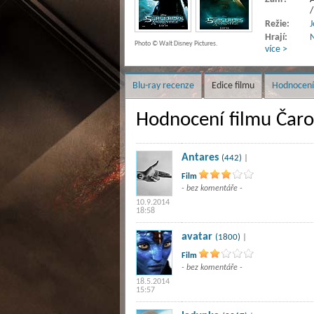
/
Režie:
J
Hrají:
N
Photo © Walt Disney Pictures.
více >
Blu-ray recenze
Edice filmu
Hodnocení
Hodnocení filmu Čaro
Antares
(442)
|
Film
- bez komentáře -
10.9.2014
18:58
avatar
(1800)
|
Film
- bez komentáře -
18.5.2014
15:57