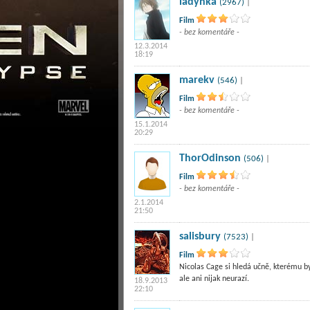
ladynka
(2967)
|
Film
- bez komentáře -
12.3.2014
18:19
marekv
(546)
|
Film
- bez komentáře -
15.1.2014
20:29
ThorOdinson
(506)
|
Film
- bez komentáře -
2.1.2014
21:50
salisbury
(7523)
|
Film
Nicolas Cage si hledá učně, kterému by
ale ani nijak neurazí.
18.9.2013
22:10