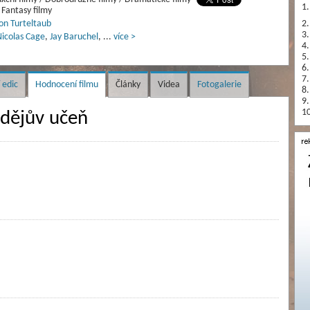
1.
 Fantasy filmy
on Turteltaub
2.
3.
icolas Cage
,
Jay Baruchel
,
...
více >
4.
5.
6.
7.
 edic
Hodnocení filmu
Články
Videa
Fotogalerie
8.
9.
10
dějův učeň