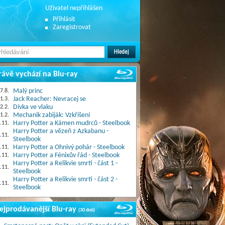
Uživatel nepřihlášen
Přihlásit
Zaregistrovat
rávě vychází na Blu-ray
7.8.
Malý princ
1.3.
Jack Reacher: Nevracej se
2.2.
Dívka ve vlaku
1.2.
Mechanik zabiják: Vzkříšení
.11.
Harry Potter a Kámen mudrců - Steelbook
Harry Potter a vězeň z Azkabanu -
.11.
Steelbook
.11.
Harry Potter a Ohnivý pohár - Steelbook
.11.
Harry Potter a Fénixův řád - Steelbook
Harry Potter a Relikvie smrti - část 1 -
.11.
Steelbook
Harry Potter a Relikvie smrti - část 2 -
.11.
Steelbook
ejprodávanější Blu-ray
(30 dnů)