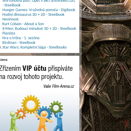
Smrtonosná past: Opět v akci (Extended Cut)
- Steelbook
Hunger Games: Vražedná pomsta - Digibook
Hodný dinosaurus 3D + 2D - Steelbook
Nevinnost
Kurt Cobain - About a Son
X-Men: Budoucí minulost 3D + 2D - Steelbook
Pianista
Hra o trůny - 1. sezóna
Birdman - Steelbook
.
Star Wars: Kompletní Sága - Steelbooky