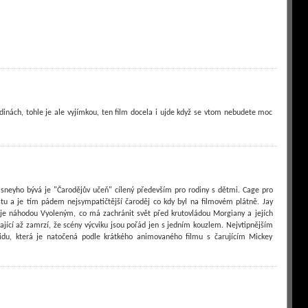
dinách, tohle je ale vyjímkou, ten film docela i ujde když se vtom nebudete moc
sneyho bývá je "Čarodějův učeň" cílený především pro rodiny s dětmi. Cage pro
istu a je tím pádem nejsympatičtější čaroděj co kdy byl na filmovém plátně. Jay
ý je náhodou Vyoleným, co má zachránit svět před krutovládou Morgiany a jejích
ikající až zamrzí, že scény výcviku jsou pořád jen s jedním kouzlem. Nejvtipnějším
du, která je natočená podle krátkého animovaného filmu s čarujícím Mickey