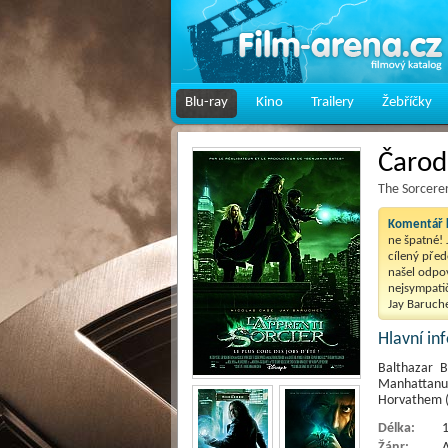
Blu-ray
Kino
Trailery
Žebříčky
Čarod
The Sorcerer
Komentář k
ne špatné! 
cílený před
našel odpov
nejsympatič
Jay Baruche
Hlavní i
Balthazar B
Manhattanu
Horvathem (
Délka:
1
Žánr:
A