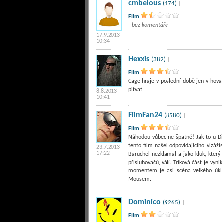
cmbelous
(174)
|
Film
- bez komentáře -
17.9.2013
10:34
Hexxis
(382)
|
Film
Cage hraje v poslední době jen v hova
pitvat
8.8.2013
10:41
FilmFan24
(8580)
|
Film
Náhodou vůbec ne špatné! Jak to u Di
tento film našel odpovídajícího vizáž
23.7.2013
17:22
Baruchel nezklamal a jako kluk, kter
přisluhovačů, válí. Triková část je vyn
momentem je asi scéna velkého úkli
Mousem.
Dominico
(9265)
|
Film