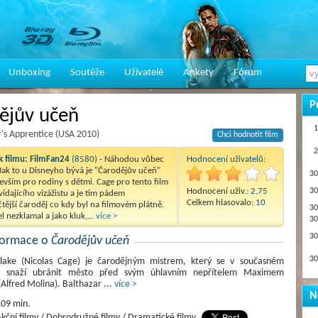
Unboxing
Soutěže
Uživatelé
Ankety
Fórum
P
ějův učeň
1
's Apprentice (USA 2010)
Chci hodnotit film
2
 filmu:
FilmFan24
(8580)
- Náhodou vůbec
Hodnocení uživatelů:
Jak to u Disneyho bývá je "Čarodějův učeň"
30
evším pro rodiny s dětmi. Cage pro tento film
Hodnocení uživ.:
2,75
30
ídajícího vizážistu a je tím pádem
Celkem hlasovalo:
10
tější čaroděj co kdy byl na filmovém plátně.
30
l nezklamal a jako kluk,...
více >
30
30
nformace o
Čarodějův učeň
30
lake (Nicolas Cage) je čarodějným mistrem, který se v současném
 snaží ubránit město před svým úhlavním nepřítelem Maximem
Alfred Molina). Balthazar
...
více >
N
09 min.
kční filmy / Dobrodružné filmy / Dramatické filmy