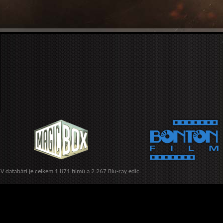
V databázi je celkem 1.871 filmů a 2.267 Blu-ray edic.