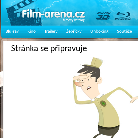
Blu-ray
Kino
Trailery
Žebříčky
Unboxing
Soutěže
Stránka se připravuje