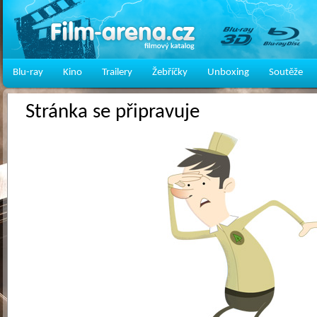
Blu-ray
Kino
Trailery
Žebříčky
Unboxing
Soutěže
Stránka se připravuje