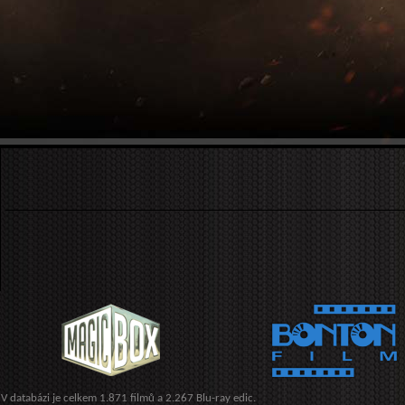
V databázi je celkem 1.871 filmů a 2.267 Blu-ray edic.