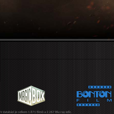
V databázi je celkem 1.871 filmů a 2.267 Blu-ray edic.