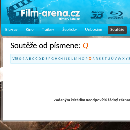
Blu-ray
Kino
Trailery
Žebříčky
Unboxing
Soutěže
Soutěže od písmene:
Q
VŠE
0-9
A
B
C
Č
D
Ď
E
F
G
H
CH
I
J
K
L
M
N
O
P
Q
R
Ř
S
Š
T
U
Ú
V
W
X
Y
Zadaným kritériím neodpovídá žádný záznam