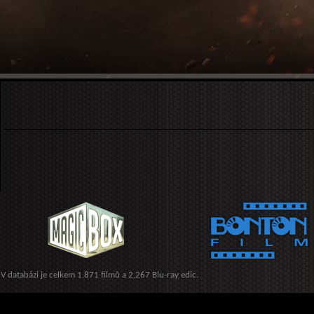
V databázi je celkem 1.871 filmů a 2.267 Blu-ray edic.