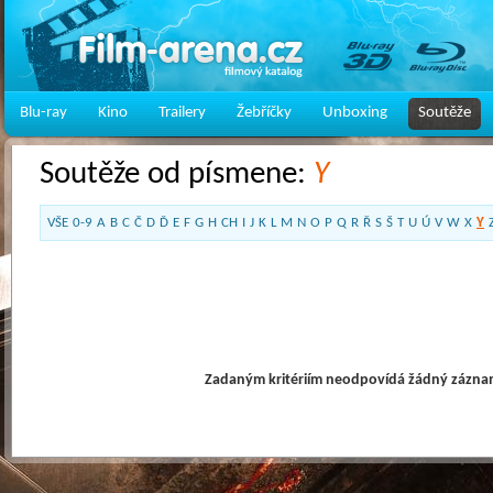
Blu-ray
Kino
Trailery
Žebříčky
Unboxing
Soutěže
Soutěže od písmene:
Y
VŠE
0-9
A
B
C
Č
D
Ď
E
F
G
H
CH
I
J
K
L
M
N
O
P
Q
R
Ř
S
Š
T
U
Ú
V
W
X
Y
Zadaným kritériím neodpovídá žádný záznam