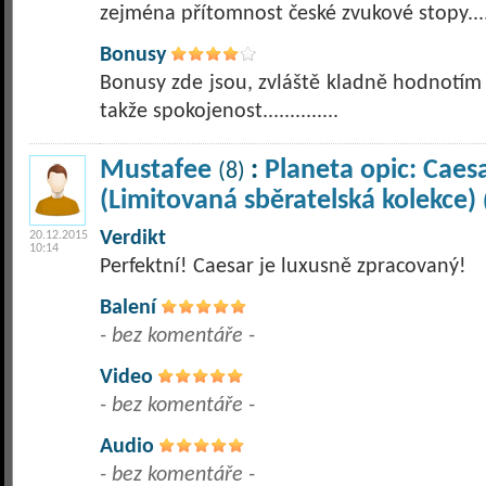
zejména přítomnost české zvukové stopy...
Bonusy
Bonusy zde jsou, zvláště kladně hodnotím
takže spokojenost..............
Mustafee
:
Planeta opic: Caes
(8)
(Limitovaná sběratelská kolekce)
Verdikt
20.12.2015
10:14
Perfektní! Caesar je luxusně zpracovaný!
Balení
- bez komentáře -
Video
- bez komentáře -
Audio
- bez komentáře -