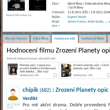
Žánr:
Akční filmy / Dobrodružné film
/ Sci-fi filmy
V kinech:
11.8.2011 (ČR) / 5.8.2011 (USA
Photo © 20th Century Fox.
Režie:
Rupert Wyatt
Hrají:
James Franco
,
Andy Serkis
,
...
v
více >
Blu-ray recenze
Edice filmu
Hodnocení edic
Hodnocení filmu
Hodnocení filmu Zrození Planety op
Zobrazit hodnocení pouze vybraných edic:
Planeta opic: Caesarova
Zrození planety opic + Úsvit
prvotní kolekce (Limitovaná
planety opic (Blu-ray)
sběratelská... (Blu-ray)
Hodnoceno: 45x
Hodnoceno: 14x
chipik
:
Zrození Planety opic
(682)
Verdikt
Pro mě akční drama. Dobře provedený fi
26.11.2019
20:32