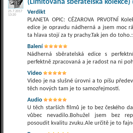
(Limitovaná sběratelská kolekce)
Verdikt
25.7.2017
13:20
PLANETA OPIC: CÉZAROVA PRVOTNÍ Kolekc
edice je opravdu nádherná a jsem moc rád
ta hlava stojí za ty prachy.Tak jen do toho.:
Balení
Nádherná sběratelská edice s perfektn
perfektně zpracovaná a je radost na ni po
Video
Video je na slušné úrovni a to píšu předev
těch nových tam je to samozřejmostí.
Audio
U těch starších filmů je to bez českého d
vůbec nevadilo.Bohužel jsem bez re
posoudit kvalitu zvuku.Ale určitě je to fajn