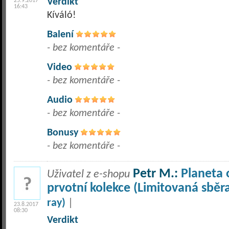
Verdikt
25.9.2017
16:43
Kíváló!
Balení
- bez komentáře -
Video
- bez komentáře -
Audio
- bez komentáře -
Bonusy
- bez komentáře -
Petr M.:
Planeta 
Uživatel z e-shopu
prvotní kolekce (Limitovaná sběr
ray)
|
23.8.2017
08:30
Verdikt