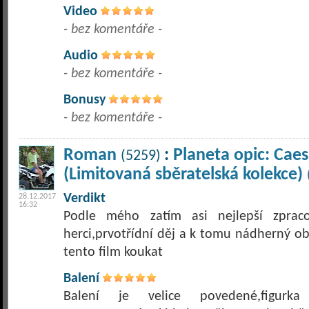
Video
- bez komentáře -
Audio
- bez komentáře -
Bonusy
- bez komentáře -
Roman
:
Planeta opic: Caes
(5259)
(Limitovaná sběratelská kolekce)
Verdikt
28.12.2017
16:32
Podle mého zatím asi nejlepší zpracov
herci,prvotřídní děj a k tomu nádherný ob
tento film koukat
Balení
Balení je velice povedené,figurk