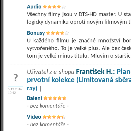
Audio
Všechny filmy jsou v DTS-HD master. U st
logicky dynamiku oproti novým filmovým t
Bonusy
U každého filmu je značné množství bo
vytvořeného. To je velké plus. Ale bez česk
tom je velké mínus titulu. Mluvím o staršíc
František H.:
Plan
Uživatel z e-shopu
prvotní kolekce (Limitovaná sběr
ray)
|
5.12.2016
10:42
Balení
- bez komentáře -
Video
- bez komentáře -