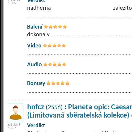
Verdikt
15:05
nadherna zal
.......................................................................
Balení
dokonaly .........................................................
Video
.......................................................................
Audio
.......................................................................
Bonusy
.......................................................................
hnfcz
:
Planeta opic: Caesa
(2556)
(Limitovaná sběratelská kolekce)
Verdikt
6.1.2016
13:57