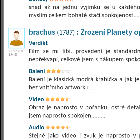
snad až na jednu vyjímku se u každého
myslím celkem bohatě stačí.spokojenost....
brachus
:
Zrození Planety o
(1787)
Verdikt
Film se mi líbí. provedení je standar
22.12.2015
13:18
nepřekvapí, celkově jsem s nákupem spoko
Balení
Balení je klasická modrá krabička a jak j
bez vnitřního artworku.......
Video
Obraz je naprosto v pořádku, ostré detai
jsem naprosto spokojen.........
Audio
Stejně jako video i zvuk je naprosto v