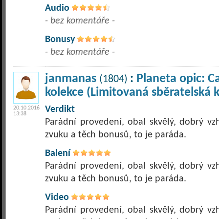
Audio
- bez komentáře -
Bonusy
- bez komentáře -
janmanas
:
Planeta opic: C
(1804)
kolekce (Limitovaná sběratelská 
Verdikt
20.10.2016
13:38
Parádní provedení, obal skvělý, dobrý vzh
zvuku a těch bonusů, to je paráda.
Balení
Parádní provedení, obal skvělý, dobrý vzh
zvuku a těch bonusů, to je paráda.
Video
Parádní provedení, obal skvělý, dobrý vzh