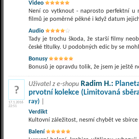
Video
Není co vytknout - naprosto perfektní u n
filmů je poměrné pěkné i když datum jejic
Audio
Tady je trochu škoda, že starší filmy neo
české titulky. U podobných edic by se moh
Bonusy
Bonusů je opravdu tolik, že jsem je ještě 
Radim H.:
Planet
Uživatel z e-shopu
prvotní kolekce (Limitovaná sběr
ray)
|
17.1.2016
22:51
Verdikt
Kultovní záležitost, nesmí chybět ve sbírce 
Balení