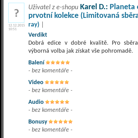
Karel D.:
Planeta 
Uživatel z e-shopu
prvotní kolekce (Limitovaná sběr
ray)
|
12.12.2015
10:51
Verdikt
Dobrá edice v dobré kvalitě. Pro sběrat
výborná volba jak získat vše pohromadě.
Balení
- bez komentáře -
Video
- bez komentáře -
Audio
- bez komentáře -
Bonusy
- bez komentáře -