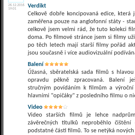
Verdikt
26.12.2016
19:01
Celkově dobře koncipovaná edice, která j
zaměřena pouze na anglofonní státy - starš
celkově jsem velmi rád, že tuto kolekci 
doma. Po filmové stránce jsem si filmy užil 
po těch letech mají starší filmy pořád ak
jsou současně i více audiovizuální podíván
Balení
Úžasná, sběratelská sada filmů s hlavou
opravdu pěkně zpracovaná. Balení je
stručným povídáním k filmům a výroční 
hlavními "opičáky" z posledního filmu o ni
Video
Video starších filmů je lehce nadpr
závěrečných titulků neproběhlo čištění
podstatné části filmů. To se netýká nových 