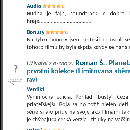
Audio
Hudba je fajn, soundtrack je dobre 
hraje....................................
Bonusy
Na tyhkr bonusy jsem se tesil a dostal js
tohotp filmu by byla skpda kdyby se nana
Roman Š.:
Planet
Uživatel z e-shopu
prvotní kolekce (Limitovaná sběr
ray)
|
13.2.2017
16:54
Verdikt
Výnimočná edícia. Pohľad "busty" Céza
priateľskejší. Boja sa ho totiž nielen deti
série si ale príde na svoje ako filmami t
je chýbajúca česká verzia i titulky na väčši