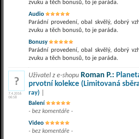
zvuku a těch bonusů, to je paráda.
Audio
Parádní provedení, obal skvělý, dobrý vzh
zvuku a těch bonusů, to je paráda.
Bonusy
Parádní provedení, obal skvělý, dobrý vzh
zvuku a těch bonusů, to je paráda.
Roman P.:
Planet
Uživatel z e-shopu
prvotní kolekce (Limitovaná sběr
ray)
|
7.4.2016
06:58
Balení
- bez komentáře -
Video
- bez komentáře -