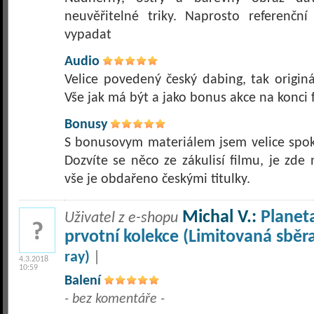
neuvěřitelné triky. Naprosto referenčn
vypadat
Audio
Velice povedený český dabing, tak originá
Vše jak má být a jako bonus akce na konci 
Bonusy
S bonusovym materiálem jsem velice spoko
Dozvíte se něco ze zákulisí filmu, je zde
vše je obdařeno českými titulky.
Michal V.:
Planet
Uživatel z e-shopu
prvotní kolekce (Limitovaná sběr
ray)
|
4.3.2018
10:59
Balení
- bez komentáře -