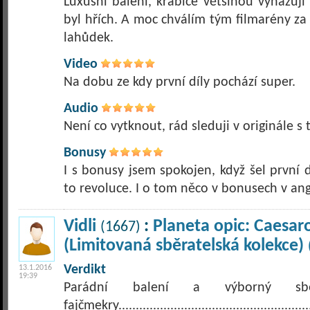
Luxusní balení, krabice většinou vyhazuji
byl hřích. A moc chválím tým filmarény za
lahůdek.
Video
Na dobu ze kdy první díly pochází super.
Audio
Není co vytknout, rád sleduji v originále s t
Bonusy
I s bonusy jsem spokojen, když šel první d
to revoluce. I o tom něco v bonusech v angl
Vidli
:
Planeta opic: Caesar
(1667)
(Limitovaná sběratelská kolekce)
Verdikt
13.1.2016
19:39
Parádní balení a výborný sbě
fajčmekry.........................................................