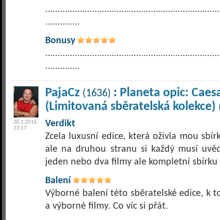
.......................................................................
..............
Bonusy
.......................................................................
..............
PajaCz
:
Planeta opic: Caes
(1636)
(Limitovaná sběratelská kolekce)
Verdikt
28.1.2016
23:17
Zcela luxusní edice, která oživla mou sbírk
ale na druhou stranu si každý musí uvě
jeden nebo dva filmy ale kompletní sbírku v
Balení
Výborné balení této sběratelské edice, k
a výborné filmy. Co víc si přát.