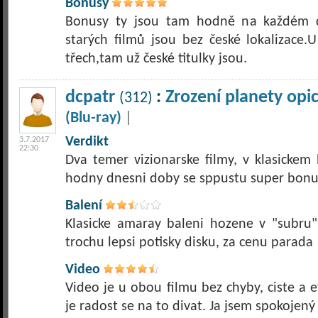
Bonusy
Bonusy ty jsou tam hodně na každém d
starých filmů jsou bez české lokalizace.
třech,tam už české titulky jsou.
dcpatr
:
Zrození planety opic
(312)
(Blu-ray)
|
Verdikt
3.7.2017
22:30
Dva temer vizionarske filmy, v klasickem
hodny dnesni doby se sppustu super bon
Balení
Klasicke amaray baleni hozene v "subru"
trochu lepsi potisky disku, za cenu parada
Video
Video je u obou filmu bez chyby, ciste a 
je radost se na to divat. Ja jsem spokojený