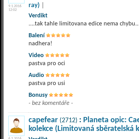
ray)
|
9.1.2016
12:02
Verdikt
....tak tahle limitovana edice nema chybu.
Balení
nadhera!
Video
pastva pro oci
Audio
pastva pro usi
Bonusy
- bez komentáře -
capefear
:
Planeta opic: Ca
(2712)
kolekce (Limitovaná sběratelská 
6.1.2016