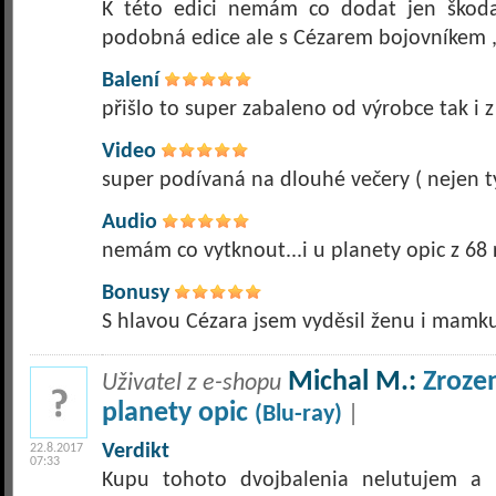
K této edici nemám co dodat jen škod
podobná edice ale s Cézarem bojovníkem , 
Balení
přišlo to super zabaleno od výrobce tak i z
Video
super podívaná na dlouhé večery ( nejen ty
Audio
nemám co vytknout...i u planety opic z 68
Bonusy
S hlavou Cézara jsem vyděsil ženu i mamku
Michal M.:
Zrozen
Uživatel z e-shopu
planety opic
(Blu-ray)
|
Verdikt
22.8.2017
07:33
Kupu tohoto dvojbalenia nelutujem a c