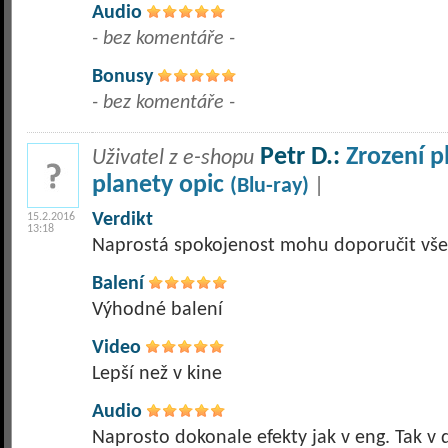
Audio
- bez komentáře -
Bonusy
- bez komentáře -
Petr D.:
Zrození p
Uživatel z e-shopu
planety opic
(Blu-ray)
|
Verdikt
15.2.2016
13:18
Naprostá spokojenost mohu doporučit vš
Balení
Výhodné balení
Video
Lepší než v kine
Audio
Naprosto dokonale efekty jak v eng. Tak v