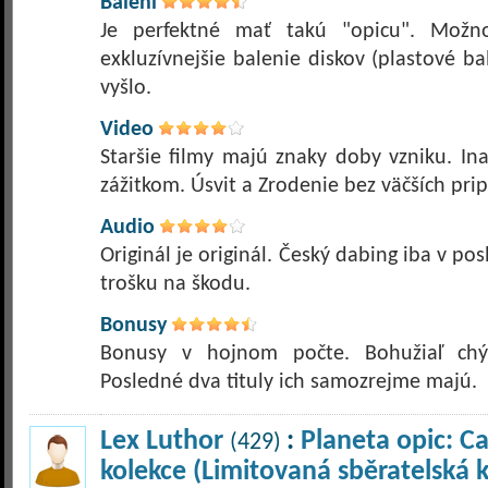
Balení
Je perfektné mať takú "opicu". Možn
exkluzívnejšie balenie diskov (plastové bal
vyšlo.
Video
Staršie filmy majú znaky doby vzniku. In
zážitkom. Úsvit a Zrodenie bez väčších pr
Audio
Originál je originál. Český dabing iba v pos
trošku na škodu.
Bonusy
Bonusy v hojnom počte. Bohužiaľ chýb
Posledné dva tituly ich samozrejme majú.
Lex Luthor
:
Planeta opic: C
(429)
kolekce (Limitovaná sběratelská 