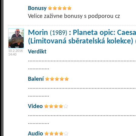
Bonusy
Velice zaživne bonusy s podporou cz
Morin
:
Planeta opic: Caesa
(1989)
(Limitovaná sběratelská kolekce)
Verdikt
10.2.2016
14:40
.......................................................................
..............
Balení
.......................................................................
..............
Video
.......................................................................
..............
Audio