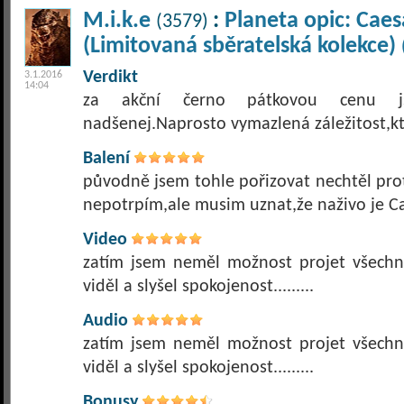
M.i.k.e
:
Planeta opic: Caes
(3579)
(Limitovaná sběratelská kolekce)
Verdikt
3.1.2016
14:04
za akční černo pátkovou cenu 
nadšenej.Naprosto vymazlená záležitost,kte
Balení
původně jsem tohle pořizovat nechtěl proto
nepotrpím,ale musim uznat,že naživo je Ca
Video
zatím jsem neměl možnost projet všechn
viděl a slyšel spokojenost.........
Audio
zatím jsem neměl možnost projet všechn
viděl a slyšel spokojenost.........
Bonusy