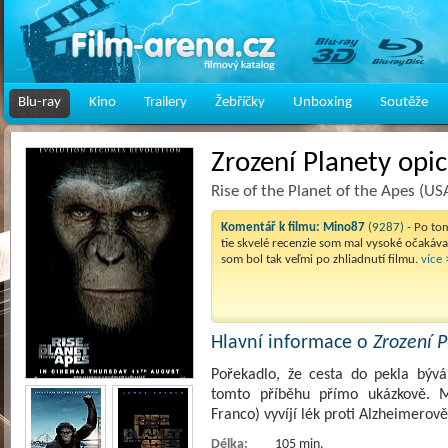
Blu-ray
Kino
Trailery
Žebříčky
Unboxing
Soutěže
Zrození Planety opic
Rise of the Planet of the Apes (U
Komentář k filmu:
Mino87
(9287)
- Po to
tie skvelé recenzie som mal vysoké očakávan
som bol tak veľmi po zhliadnutí filmu.
více 
Hlavní informace o
Zrození P
Pořekadlo, že cesta do pekla bývá
tomto příběhu přímo ukázkově. 
Franco) vyvíjí lék proti Alzheimero
Délka:
105 min.