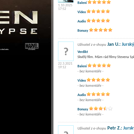
Balení
1.10.2025
17:52
Video
Audio
Bonusy
Jan U.:
Jursk
Uživatel z e-shopu
Verdikt
Skvělý film. Mám rád filmy Stevena Spie
22.3.2021
Balení
19:12
- bez komentáře -
Video
- bez komentáře -
Audio
- bez komentáře -
Bonusy
- bez komentáře -
Petr Z.:
Jurs
Uživatel z e-shopu