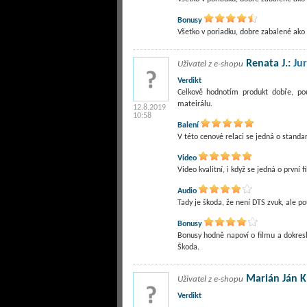
Bonusy
Všetko v poriadku, dobre zabalené ako v
Renata J.:
Ju
Uživatel z e-shopu
Verdikt
Celkově hodnotím produkt dobře, po
mateirálu.
12.8.2019
10:58
Balení
V této cenové relaci se jedná o standa
Video
Video kvalitní, i když se jedná o první f
Audio
Tady je škoda, že není DTS zvuk, ale po
Bonusy
Bonusy hodně napoví o filmu a dokreslí
Škoda.
Marián Ján K
Uživatel z e-shopu
Verdikt