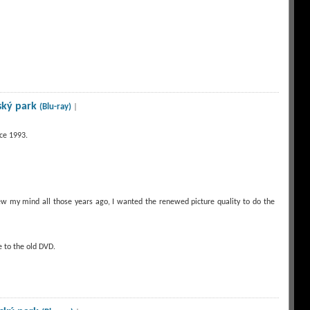
ský park
(Blu-ray)
|
nce 1993.
blew my mind all those years ago, I wanted the renewed picture quality to do the
 to the old DVD.