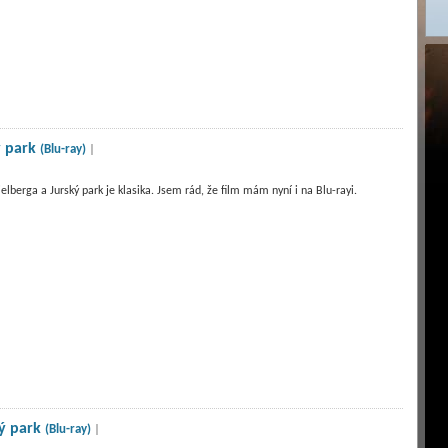
ý park
(Blu-ray)
|
lberga a Jurský park je klasika. Jsem rád, že film mám nyní i na Blu-rayi.
ký park
(Blu-ray)
|