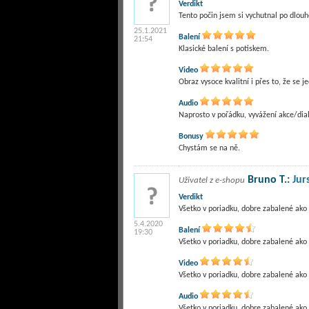
Verdikt
Tento počin jsem si vychutnal po dlouhé
25.1.2021
Balení
21:54
Klasické balení s potiskem.
Video
Obraz vysoce kvalitní i přes to, že se je
Audio
Naprosto v pořádku, vyvážení akce/dia
Bonusy
Chystám se na ně.
Bruno T.:
Jur
Uživatel z e-shopu
Verdikt
Všetko v poriadku, dobre zabalené ako v
5.4.2020
Balení
19:30
Všetko v poriadku, dobre zabalené ako v
Video
Všetko v poriadku, dobre zabalené ako v
Audio
Všetko v poriadku, dobre zabalené ako v