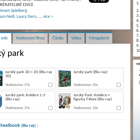
1.
SBĚRATELSKÉ EDICE
teven Spielberg
2.
3.
am Neill
,
Laura Dern
,
...
více >
4.
5.
6.
7.
 edic
Hodnocení filmu
Články
Videa
Fotogalerie
8.
9.
10
ký park
Jurský park 3D + 2D (Blu-ray
Jurský park (Blu-ray)
3D)
Hodnoceno: 57x
Hodnoceno: 25x
Jurský park: Kolekce 1-3
Jurský Park: Kolekce +
(Blu-ray)
figurka T-Rexe (Blu-ray)
Hodnoceno: 37x
Hodnoceno: 23x
 Steelbook
(Blu-ray)
|