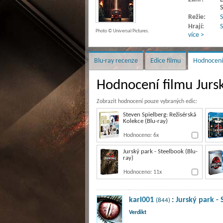
Režie:
S
Hrají:
S
Photo © Universal Pictures.
více >
Blu-ray recenze
Edice filmu
Hodnocení
Hodnocení filmu Jurs
Zobrazit hodnocení pouze vybraných edic:
Steven Spielberg: Režisérská
Kolekce (Blu-ray)
Hodnoceno: 6x
Jurský park - Steelbook (Blu-
ray)
Hodnoceno: 11x
karl001
:
Jurský park -
(844)
Verdikt