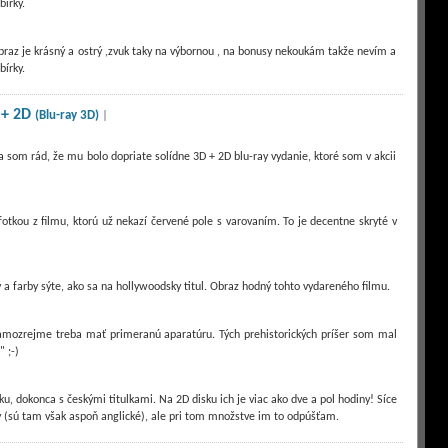
,obraz je krásný a ostrý ,zvuk taky na výbornou , na bonusy nekoukám takže nevím a
 + 2D
(Blu-ray 3D)
|
 som rád, že mu bolo dopriate solídne 3D + 2D blu-ray vydanie, ktoré som v akcii
otkou z filmu, ktorú už nekazí červené pole s varovaním. To je decentne skryté v
trý a farby sýte, ako sa na hollywoodsky titul. Obraz hodný tohto vydareného filmu.
e samozrejme treba mať primeranú aparatúru. Tých prehistorických príšer som mal
" ;-)
u, dokonca s českými titulkami. Na 2D disku ich je viac ako dve a pol hodiny! Síce
y (sú tam však aspoň anglické), ale pri tom množstve im to odpúšťam.