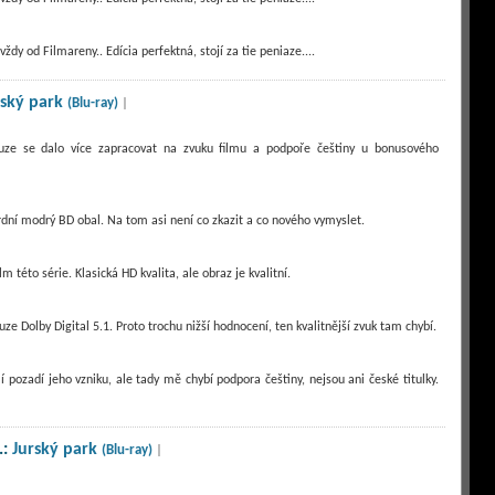
ždy od Filmareny.. Edícia perfektná, stojí za tie peniaze....
rský park
(Blu-ray)
|
uze se dalo více zapracovat na zvuku filmu a podpoře češtiny u bonusového
rdní modrý BD obal. Na tom asi není co zkazit a co nového vymyslet.
ilm této série. Klasická HD kvalita, ale obraz je kvalitní.
uze Dolby Digital 5.1. Proto trochu nižší hodnocení, ten kvalitnější zvuk tam chybí.
 pozadí jeho vzniku, ale tady mě chybí podpora češtiny, nejsou ani české titulky.
.:
Jurský park
(Blu-ray)
|