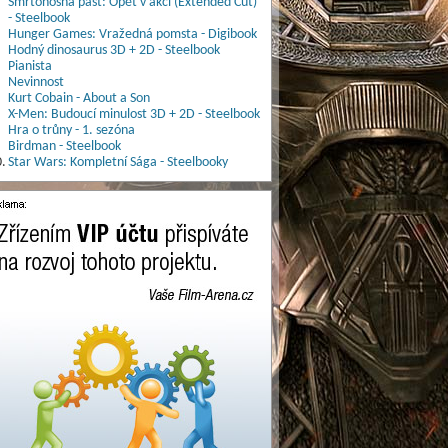
Smrtonosná past: Opět v akci (Extended Cut)
- Steelbook
Hunger Games: Vražedná pomsta - Digibook
Hodný dinosaurus 3D + 2D - Steelbook
Pianista
Nevinnost
Kurt Cobain - About a Son
X-Men: Budoucí minulost 3D + 2D - Steelbook
Hra o trůny - 1. sezóna
Birdman - Steelbook
.
Star Wars: Kompletní Sága - Steelbooky