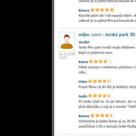
Bonusy
Klasický plast ale i tak vypadá dobře 
mijec
:
Jurský park 3D
(1009)
Verdikt
Tento film patrí medzi moje obľúbené a
kúpil za príjemnú cenu.
22.11.2018
15:07
Balení
Pekný amaray s vnútornou potlačou s f
rohu.
Video
Prepis filmu (aj do 3D) je kvalitný, os
Audio
Pri zvuku platí to, čo pri obraze, al
plnú obývačku a vraj aj u suseda "řádili
Bonusy
Výnimočne je jeden bonus aj na 3D disk
poväčšinou v SD a nemajú české titulk