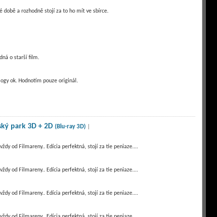
 době a rozhodně stojí za to ho mít ve sbírce.
dná o starší film.
logy ok. Hodnotím pouze originál.
ský park 3D + 2D
(Blu-ray 3D)
|
ždy od Filmareny.. Edícia perfektná, stojí za tie peniaze....
ždy od Filmareny.. Edícia perfektná, stojí za tie peniaze....
ždy od Filmareny.. Edícia perfektná, stojí za tie peniaze....
ždy od Filmareny.. Edícia perfektná, stojí za tie peniaze....