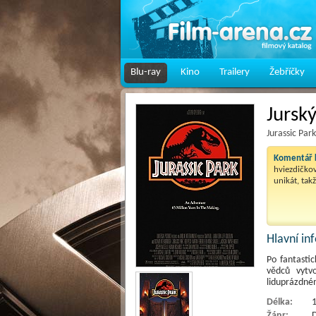
Blu-ray
Kino
Trailery
Žebříčky
Jursk
Jurassic Par
Komentář k
hviezdičkov
unikát, tak
Hlavní i
Po fantastic
vědců vytvo
liduprázdné
Délka:
1
Žánr:
D