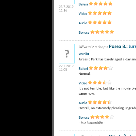
Balení
23.7.2019
11:16
Video
Audio
Bonusy
Posea B.:
Jur
Uživatel z e-shopu
Verdikt
Jurassic Park has barely aged a day si
22.7.2019
Balení
11:08
Normal.
Video
It's not terrible, but like the movie 
same now.
Audio
Overall, an extremely pleasing upgrade
Bonusy
- bez komentáře -