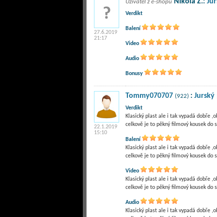
Nikola Ž.:
Ju
Uživatel z e-shopu
Verdikt
Balení
27.6.2019
21:17
Video
Audio
Bonusy
Tommy070707
:
Jurský
(922)
Verdikt
Klasický plast ale i tak vypadá dobře 
22.1.2019
15:10
Balení
Klasický plast ale i tak vypadá dobře 
Video
Klasický plast ale i tak vypadá dobře 
Audio
Klasický plast ale i tak vypadá dobře 