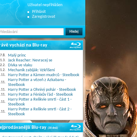
Uživatel nepřihlášen
Přihlásit
Zaregistrovat
rávě vychází na Blu-ray
7.8.
Malý princ
1.3.
Jack Reacher: Nevracej se
2.2.
Dívka ve vlaku
1.2.
Mechanik zabiják: Vzkříšení
.11.
Harry Potter a Kámen mudrců - Steelbook
Harry Potter a vězeň z Azkabanu -
.11.
Steelbook
.11.
Harry Potter a Ohnivý pohár - Steelbook
.11.
Harry Potter a Fénixův řád - Steelbook
Harry Potter a Relikvie smrti - část 1 -
.11.
Steelbook
Harry Potter a Relikvie smrti - část 2 -
.11.
Steelbook
ejprodávanější Blu-ray
(30 dnů)