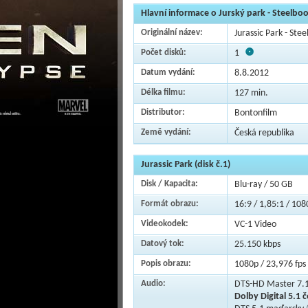
Hlavní informace o Jurský park - Steelboo
Originální název:
Jurassic Park - Stee
Počet disků:
1
Datum vydání:
8.8.2012
Délka filmu:
127 min.
Distributor:
Bontonfilm
Země vydání:
Česká republika
Jurassic Park (disk č.1)
Disk / Kapacita:
Blu-ray / 50 GB
Formát obrazu:
16:9 / 1,85:1 / 108
Videokodek:
VC-1 Video
Datový tok:
25.150 kbps
Popis obrazu:
1080p / 23,976 fps 
Audio:
DTS-HD Master 7.1
Dolby Digital 5.1 