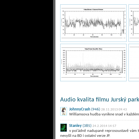
Audio kvalita filmu Jurský park
JohnnyCrash
(946)
28.11.2013 09:43
Williamsova hudba vynikne snad v každém f
Stanley
(385)
24.2.2014 14:57
v pořádně nadupané reprosoustavě vám te
nevyšli na BD i ostatní verze JP.