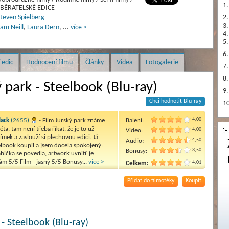
1.
SBĚRATELSKÉ EDICE
teven Spielberg
2.
3.
am Neill
,
Laura Dern
,
...
více >
4.
5.
6.
 edic
Hodnocení filmu
Články
Videa
Fotogalerie
7.
8.
 park - Steelbook (Blu-ray)
9.
Chci hodnotit Blu-ray
10
4,00
lack
(2655)
- Film Jurský park známe
Balení:
éta, tam není třeba říkat, že je to už
4,00
Video:
ímek a zaslouží si plechovou edici. Já
4,50
Audio:
elbook koupil a jsem docela spokojený:
3,50
Bonusy:
abička se povedla, artwork uvnitř je
ám 5/5 Film - jasný 5/5 Bonusy...
více >
4,01
Celkem:
Přidat do filmotéky
Koupit
 - Steelbook (Blu-ray)