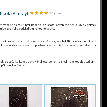
lbook (Blu-ray)
(4,00)
|
rý mám ve sbírce. Chtěl jsem ho jen proto, abych měl tento skvělý snímek
ujde, ale třeba potisk disku je hodně ubohý.
 navíc se mi na zadní straně po cca půl roce, kdy byl SB zastrčen mezi jinými
, která zůstala na sousedící plastové krabičce. A to nemám přitom disky na
. Ze začátku jsem trochu váhal jestli se tenhle steel mám koupit a teď vím,
 přirovnal ke Skyfall