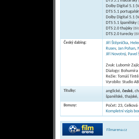
DTS 5.1 maďarsky
Dolby Digital 5.1 (
DTS 5.1 portugals
Dolby Digital 5.1 (
DTS 5.1 španělsky
(
DTS 2.0 thajsky
(Bi
DTS 2.0 turecky
(Bi
Český dabing:
Jiří Štěpnička
,
Hele
Rusev
,
Jan Pohan
,
Jiří Novotný
,
Pavel
Zvuk: Lubomír Zají
Dialogy: Bohumíra
Režie: Tomáš Tintě
Vyrobilo: Studio A
Titulky:
anglické,
české
, c
španělské, thajské,
Bonusy:
Počet: 23, Celková
Kompletní výpis bon
Filmarena.cz