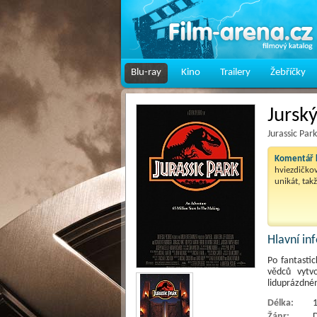
Blu-ray
Kino
Trailery
Žebříčky
Jursk
Jurassic Par
Komentář k
hviezdičkov
unikát, tak
Hlavní i
Po fantastic
vědců vytvo
liduprázdné
Délka:
1
Žánr:
D