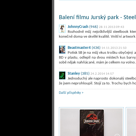
Balení filmu Jurský park - Stee
JohnnyCrash
(946)
28.11.2013 09:43
Rozhodně můj nejošklivější steelbook kte
konečně doma ve skvělé kvalitě. Vnitřní artwork 
Beastmaster4
(436)
14.11.2013 21:50
Potisk SB je na můj vkus trošku obyčejný a
BD v plastu, odlepil na dvou místech kus barvy
sobě nějak nahňácané, mám je celkem na volno.
Stanley
(385)
24.2.2014 14:57
Jednoduchý ale naprosto dokonalý steelbook
že jsem neprohloupil. Stojí za to. Trochu bych ho
Další příspěvky >