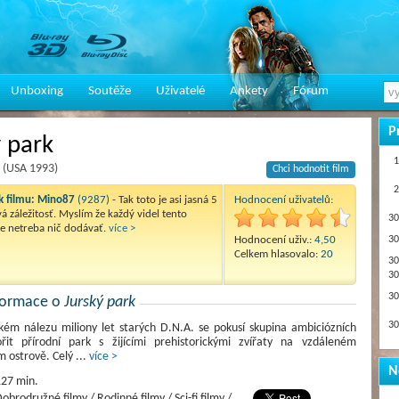
Unboxing
Soutěže
Uživatelé
Ankety
Fórum
P
ý park
1
k (USA 1993)
Chci hodnotit film
2
 filmu:
Mino87
(9287)
- Tak toto je asi jasná 5
Hodnocení uživatelů:
á záležitosť. Myslím že každý videl tento
30
že netreba nič dodávať.
více >
Hodnocení uživ.:
4,50
30
Celkem hlasovalo:
20
30
30
30
nformace o
Jurský park
30
kém nálezu miliony let starých D.N.A. se pokusí skupina ambiciózních
řit přírodní park s žijícími prehistorickými zvířaty na vzdáleném
m ostrově. Celý
...
více >
N
27 min.
obrodružné filmy / Rodinné filmy / Sci-fi filmy /