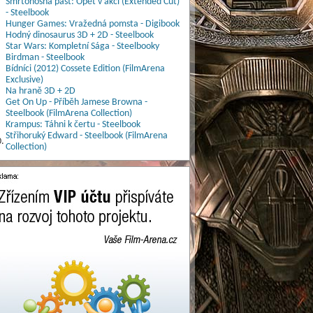
Smrtonosná past: Opět v akci (Extended Cut)
- Steelbook
Hunger Games: Vražedná pomsta - Digibook
Hodný dinosaurus 3D + 2D - Steelbook
Star Wars: Kompletní Sága - Steelbooky
Birdman - Steelbook
Bídníci (2012) Cossete Edition (FilmArena
Exclusive)
Na hraně 3D + 2D
Get On Up - Příběh Jamese Browna -
Steelbook (FilmArena Collection)
Krampus: Táhni k čertu - Steelbook
Střihoruký Edward - Steelbook (FilmArena
.
Collection)