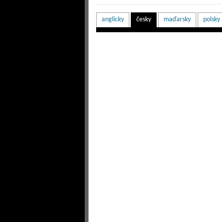
anglicky
česky
maďarsky
polsky