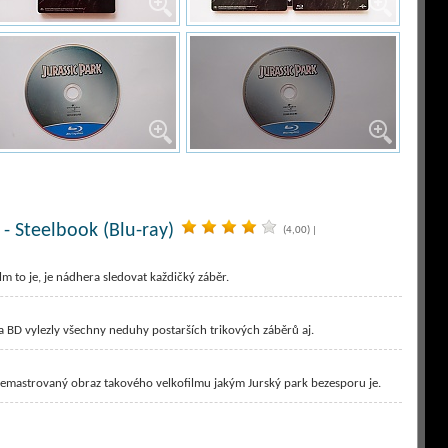
 - Steelbook (Blu-ray)
(4,00)
|
ilm to je, je nádhera sledovat každičký záběr.
a BD vylezly všechny neduhy postarších trikových záběrů aj.
 remastrovaný obraz takového velkofilmu jakým Jurský park bezesporu je.