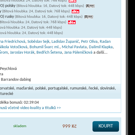
(Bitová hloubka: 24, Datový tok: 768 kbps)
VO) polsky
(Bitová hloubka: 16, Datový tok: 448 kbps)
ky
(Bitová hloubka: 24, Datový tok: 768 kbps)
VO) rusky
(Bitová hloubka: 16, Datový tok: 448 kbps)
Bitová hloubka: 24, Datový tok: 768 kbps)
tová hloubka: 24, Datový tok: 448 kbps)
tová hloubka: 24, Datový tok: 448 kbps)
na Friedrichová
,
Soběslav Sejk
,
Ladislav Županič
,
Petr Oliva
,
Radan
Nikola Votočková
,
Bohumil Švarc ml.
,
Michal Pavlata
,
Dalimil Klapka
,
 Šrom
,
Jaroslav Horák
,
Bedřich Šetena
,
Jana Páleníčková
a další...
c
 Peychlová
ra
B Barrandov dabing
horvatské, maďarské, polské, portugalské, rumunské, řecké, slovinské,
 turecké
 délka bonusů: 02:39:04
usů včetně video kvality a titulků >>
999 Kč
KOUPIT
skladem