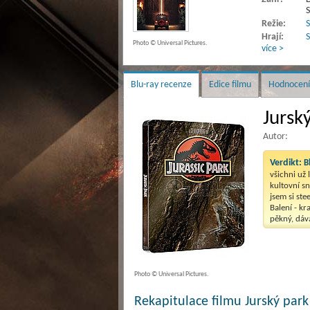
Režie:
S
Hrají:
S
Photo © Universal Pictures.
více >
Blu-ray recenze
Edice filmu
Hodnocení
Jurský
Autor:
Verdikt:
B
všichni už l
kultovní sn
jsem si ste
Balení - kr
pěkný, dáv
Photo © Universal Pictures.
Rekapitulace filmu Jurský park