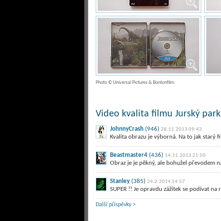
Photo © Universal Pictures & Bontonfilm.
Video kvalita filmu Jurský park
JohnnyCrash
(946)
28.11.2013 09:43
Kvalita obrazu je výborná. Na to jak starý f
Beastmaster4
(436)
14.11.2013 21:50
Obraz je je pěkný, ale bohužel převodem n
Stanley
(385)
24.2.2014 14:57
SUPER !! Je opravdu zážitek se podívat na
Další příspěvky >