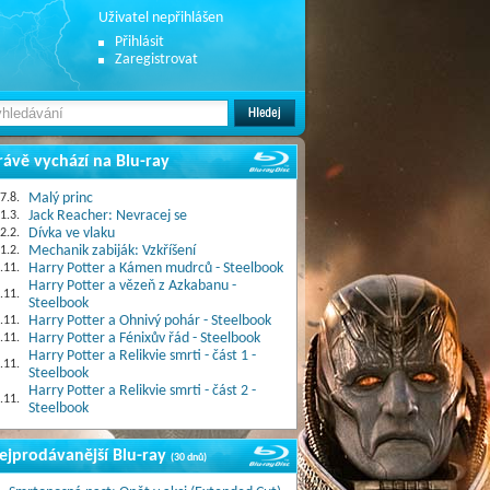
Uživatel nepřihlášen
Přihlásit
Zaregistrovat
rávě vychází na Blu-ray
7.8.
Malý princ
1.3.
Jack Reacher: Nevracej se
2.2.
Dívka ve vlaku
1.2.
Mechanik zabiják: Vzkříšení
.11.
Harry Potter a Kámen mudrců - Steelbook
Harry Potter a vězeň z Azkabanu -
.11.
Steelbook
.11.
Harry Potter a Ohnivý pohár - Steelbook
.11.
Harry Potter a Fénixův řád - Steelbook
Harry Potter a Relikvie smrti - část 1 -
.11.
Steelbook
Harry Potter a Relikvie smrti - část 2 -
.11.
Steelbook
ejprodávanější Blu-ray
(30 dnů)