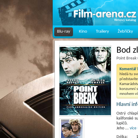
Blu-ray
Kino
Trailery
Žebříčky
Bod z
Point Break
Komentář k
hledá tu sv
představíte.
Kamarádství
konzumní s
mnohem víc
Hlavní i
Ostrý chlap
kalifonské s
lupičů.
Jeho
...
více 
Délka:
1