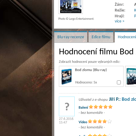
Žánr:
A
Režie:
K
Hrají:
P
Photo © Largo Entertainment.
více >
Blu-ray recenze
Edice filmu
Hodnocení
Hodnocení filmu Bod
Zobrazit hodnocení pouze vybraných edic:
Bod zlomu (Blu-ray)
Hodnoceno: 5x
Jiří P.:
Bod z
Uživatel z e-shopu
Balení
- bez komentáře -
27.6.2016
Video
15:47
- bez komentáře -