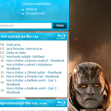
Uživatel nepřihlášen
Přihlásit
Zaregistrovat
rávě vychází na Blu-ray
7.8.
Malý princ
1.3.
Jack Reacher: Nevracej se
2.2.
Dívka ve vlaku
1.2.
Mechanik zabiják: Vzkříšení
.11.
Harry Potter a Kámen mudrců - Steelbook
Harry Potter a vězeň z Azkabanu -
.11.
Steelbook
.11.
Harry Potter a Ohnivý pohár - Steelbook
.11.
Harry Potter a Fénixův řád - Steelbook
Harry Potter a Relikvie smrti - část 1 -
.11.
Steelbook
Harry Potter a Relikvie smrti - část 2 -
.11.
Steelbook
ejprodávanější Blu-ray
(30 dnů)