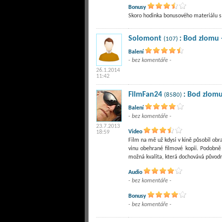
Bonusy
Skoro hodinka bonusového materiálu s 
Solomont
:
Bod zlomu 
(107)
Balení
- bez komentáře -
26.1.2014
11:42
FilmFan24
:
Bod zlom
(8580)
Balení
- bez komentáře -
23.7.2013
Video
18:59
Film na mě už kdysi v kině působil ob
vinu obehrané filmové kopii. Podobně
možná kvalita, která dochovává původ
Audio
- bez komentáře -
Bonusy
- bez komentáře -