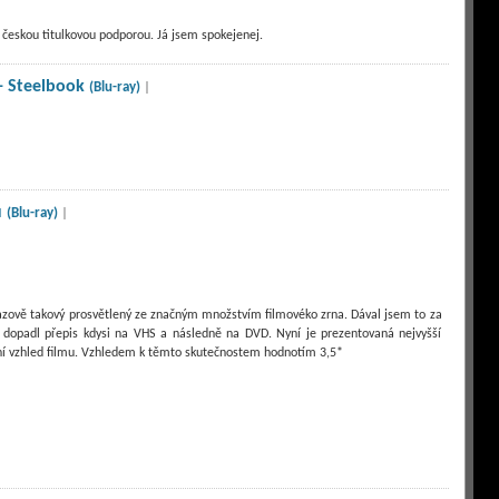
českou titulkovou podporou. Já jsem spokejenej.
- Steelbook
(Blu-ray)
|
u
(Blu-ray)
|
razově takový prosvětlený ze značným množstvím filmovéko zrna. Dával jsem to za
 dopadl přepis kdysi na VHS a následně na DVD. Nyní je prezentovaná nejvyšší
ní vzhled filmu. Vzhledem k těmto skutečnostem hodnotím 3,5*