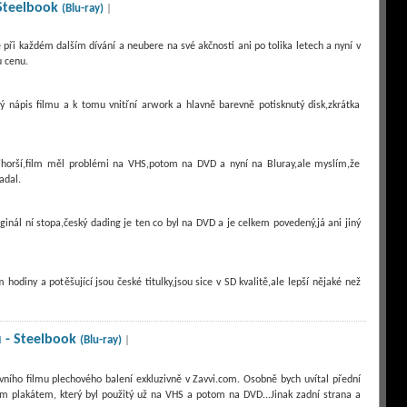
Steelbook
(Blu-ray)
|
 při každém dalším dívání a neubere na své akčnosti ani po tolika letech a nyní v
nápis filmu a k tomu vnitřní arwork a hlavně barevně potisknutý disk,zkrátka
ejhorší,film měl problémi na VHS,potom na DVD a nyní na Bluray,ale myslím,že
adal.
inál ní stopa,český dading je ten co byl na DVD a je celkem povedený,já ani jiný
hodiny a potěšující jsou české titulky,jsou sice v SD kvalitě,ale lepší nějaké než
 - Steelbook
(Blu-ray)
|
ního filmu plechového balení exkluzivně v Zavvi.com. Osobně bych uvítal přední
m plakátem, který byl použitý už na VHS a potom na DVD...Jinak zadní strana a