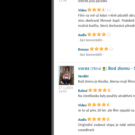
11:58
vnitřek jsou parádní.
Video
Film na mě už kdysi v kině působil ob
vinu obehrané filmové kopii. Podobně
možná kvalita, která dochovává původ
Audio
- bez komentáře -
Bonusy
- bez komentáře -
vorez
:
Bod zlomu -
(7854)
Verdikt
Bod zlomu je klasika, kterou mají film
27.1.2014
Balení
14:03
Na steelbooku byly použity atraktivní 
Video
Je to už přes 20 let, ale film vypadá 
Audio
Originální zvuková stopa je také velm
soundtrack