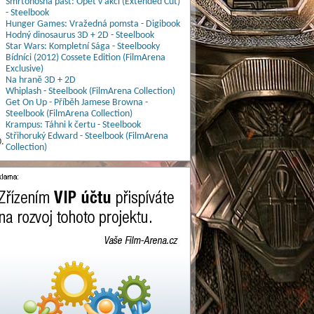
Smrtonosná past: Opět v akci (Extended Cut)
- Steelbook
Hunger Games: Vražedná pomsta - Digibook
Hodný dinosaurus 3D + 2D - Steelbook
Star Wars: Kompletní Sága - Steelbooky
Bídníci (2012) Cossete Edition (FilmArena
Exclusive)
Na hraně 3D + 2D
Whiplash - Steelbook (FilmArena Collection)
Get On Up - Příběh Jamese Browna -
Steelbook (FilmArena Collection)
Krampus: Táhni k čertu - Steelbook
Střihoruký Edward - Steelbook (FilmArena
.
Collection)