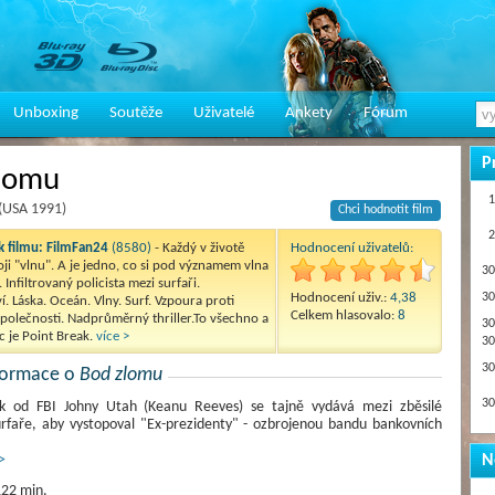
Unboxing
Soutěže
Uživatelé
Ankety
Fórum
P
lomu
1
 (USA 1991)
Chci hodnotit film
2
 filmu:
FilmFan24
(8580)
- Každý v životě
Hodnocení uživatelů:
oji "vlnu". A je jedno, co si pod významem vlna
30
 Infiltrovaný policista mezi surfaři.
Hodnocení uživ.:
4,38
30
. Láska. Oceán. Vlny. Surf. Vzpoura proti
Celkem hlasovalo:
8
polečnosti. Nadprůměrný thriller.To všechno a
30
 je Point Break.
více >
30
30
nformace o
Bod zlomu
30
ík od FBI Johny Utah (Keanu Reeves) se tajně vydává mezi zběsilé
urfaře, aby vystopoval "Ex-prezidenty" - ozbrojenou bandu bankovních
N
>
22 min.