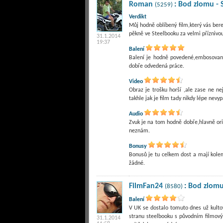
Roman
:
Bod zlomu - 
(5259)
Verdikt
Můj hodně oblíbený film,který vás bere
31.1.2014
19:37
Balení
Balení je hodně povedené,embosovaný 
dobře odvedená práce.
Video
Obraz je trošku horší ,ale zase ne n
takhle jak je film tady nikdy lépe nevyp
Audio
Zvuk je na tom hodně dobře,hlavně orig
neznám.
Bonusy
Bonusů je tu celkem dost a mají kolem 
žádné.
FilmFan24
:
Bod zlomu
(8580)
Balení
V UK se dostalo tomuto dnes už kultov
stranu steelbooku s původním filmový
31.1.2014