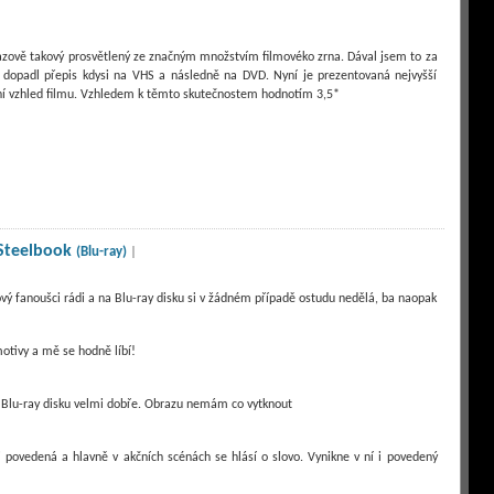
razově takový prosvětlený ze značným množstvím filmovéko zrna. Dával jsem to za
 dopadl přepis kdysi na VHS a následně na DVD. Nyní je prezentovaná nejvyšší
ní vzhled filmu. Vzhledem k těmto skutečnostem hodnotím 3,5*
 Steelbook
(Blu-ray)
|
ový fanoušci rádi a na Blu-ray disku si v žádném případě ostudu nedělá, ba naopak
motivy a mě se hodně líbí!
na Blu-ray disku velmi dobře. Obrazu nemám co vytknout
i povedená a hlavně v akčních scénách se hlásí o slovo. Vynikne v ní i povedený