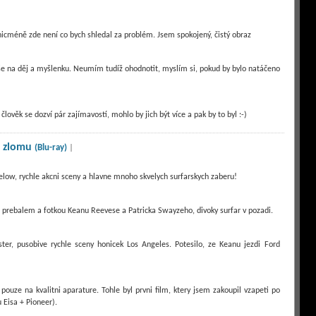
, nicméně zde není co bych shledal za problém. Jsem spokojený, čistý obraz
íše na děj a myšlenku. Neumím tudíž ohodnotit, myslím si, pokud by bylo natáčeno
lověk se dozví pár zajímavostí, mohlo by jich být více a pak by to byl :-)
 zlomu
(Blu-ray)
|
gelow, rychle akcni sceny a hlavne mnoho skvelych surfarskych zaberu!
m prebalem a fotkou Keanu Reevese a Patricka Swayzeho, divoky surfar v pozadi.
ster, pusobive rychle sceny honicek Los Angeles. Potesilo, ze Keanu jezdi Ford
pouze na kvalitni aparature. Tohle byl prvni film, ktery jsem zakoupil vzapeti po
Eisa + Pioneer).