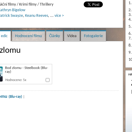
1.
kční filmy / Krimi filmy / Thrillery
athryn Bigelow
2.
3.
atrick Swayze
,
Keanu Reeves
,
...
více >
4.
5.
6.
 edic
Hodnocení filmu
Články
Videa
Fotogalerie
7.
8.
 zlomu
9.
10
Bod zlomu - Steelbook (Blu-
ray)
Hodnoceno: 5x
lomu
(Blu-ray)
|