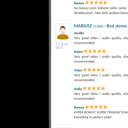
Bonusy
Na bonusy jsem bohuzel zatim neme ca
devadesatych. Take dalsi pridane bonu
MARIUSZ
:
Bod zlomu 
(1366)
Verdikt
Very good video i audio quality, sh
recommended.
3.2.2014
08:53
Balení
Very good video i audio quality, sh
recommended.
Video
Very good video i audio quality, sh
recommended.
Audio
Very good video i audio quality, sh
recommended.
Bonusy
SUPER BONUS! SUPER TRANSACTION!
Everything in perfect order!