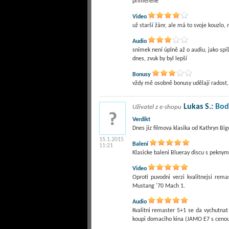
přiměřené
Video
už starší žánr, ale má to svoje kouzlo
Audio
snímek není úplně až o audiu, jako sp
dnes, zvuk by byl lepší
Bonusy
vždy mě osobně bonusy udělají radost, č
Lukas S.:
Bod
Uživatel z e-shopu
Verdikt
Dnes jiz filmova klasika od Kathryn Bi
15.1.2015
Balení
11:21
Klasicke baleni Blueray discu s pekny
Video
Oproti puvodni verzi kvalitnejsi rema
Mustang '70 Mach 1.
Audio
Kvalitni remaster 5+1 se da vychutnat 
koupi domaciho kina (JAMO E7 s cenou 