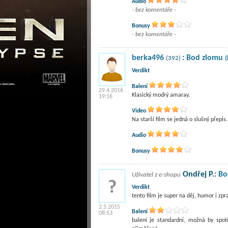
Audio
- bez komentáře -
Bonusy
- bez komentáře -
berka496
:
Bod zlomu
(392)
(
Verdikt
Balení
29.4.2016
Klasický modrý amaray.
19:16
Video
Na starší film se jedná o slušný přepis.
Audio
Bonusy
Ondřej P.:
Bo
Uživatel z e-shopu
Verdikt
tento film je super na děj, humor i zpr
2.5.2015
Balení
08:53
balení je standardní, možná by spotř