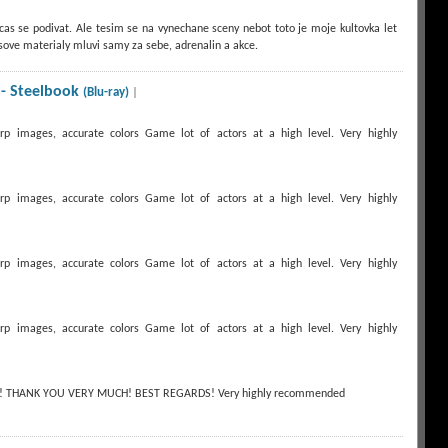
s se podivat. Ale tesim se na vynechane sceny nebot toto je moje kultovka let
sove materialy mluvi samy za sebe, adrenalin a akce.
- Steelbook
(Blu-ray)
|
arp images, accurate colors Game lot of actors at a high level. Very highly
arp images, accurate colors Game lot of actors at a high level. Very highly
arp images, accurate colors Game lot of actors at a high level. Very highly
arp images, accurate colors Game lot of actors at a high level. Very highly
 THANK YOU VERY MUCH! BEST REGARDS! Very highly recommended