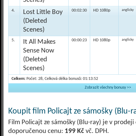
Scenes)
4.
00:02:30
HD 1080p
anglicky
Lost Little Boy
(Deleted
Scenes)
5.
00:00:23
HD 1080p
anglicky
It All Makes
Sense Now
(Deleted
Scenes)
Celkem:
Počet: 28, Celková délka bonusů: 01:13:52
Zobrazit všechny bonusy >>
Koupit film Policajt ze sámošky (Blu-r
Film Policajt ze sámošky (Blu-ray) je v prodej
doporučenou cenu:
199 Kč
vč. DPH.