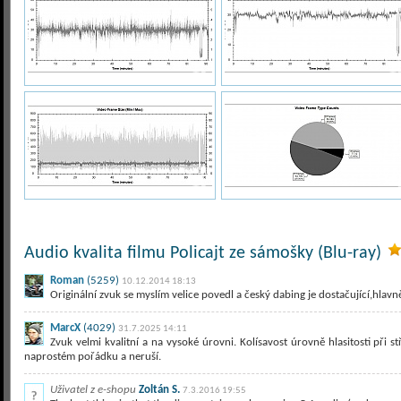
Audio kvalita filmu Policajt ze sámošky (Blu-ray)
Roman
(5259)
10.12.2014 18:13
Originální zvuk se myslím velice povedl a český dabing je dostačující,hlav
MarcX
(4029)
31.7.2025 14:11
Zvuk velmi kvalitní a na vysoké úrovni. Kolísavost úrovně hlasitosti při 
naprostém pořádku a neruší.
Uživatel z e-shopu
Zoltán S.
7.3.2016 19:55