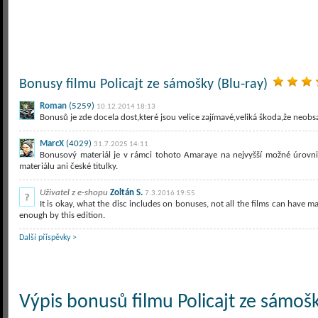
Bonusy filmu Policajt ze sámošky (Blu-ray)
Roman
(5259)
10.12.2014 18:13
Bonusů je zde docela dost,které jsou velice zajímavé,veliká škoda,že neobsa
MarcX
(4029)
31.7.2025 14:11
Bonusový materiál je v rámci tohoto Amaraye na nejvyšší možné úrovn
materiálu ani české titulky.
Uživatel z e-shopu
Zoltán S.
7.3.2016 19:55
It is okay, what the disc includes on bonuses, not all the films can have many
enough by this edition.
Další příspěvky >
Výpis bonusů filmu Policajt ze sámošk