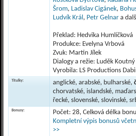
Kostková Dytrtová
,
Radana H
Šrom
,
Ladislav Cigánek
,
Bohus
Ludvík Král
,
Petr Gelnar
a další
Překlad: Hedvika Humlíčková
Produkce: Evelyna Vrbová
Zvuk: Martin Jílek
Dialogy a režie: Luděk Koutný
Vyrobila: LS Productions Dab
Titulky:
anglické, arabské, bulharské,
chorvatské, islandské, maďars
řecké, slovenské, slovinské, s
Bonusy:
Počet: 28, Celková délka bon
Kompletní výpis bonusů včetně
>>