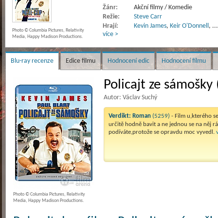
Žánr:
Akční filmy / Komedie
Režie:
Steve Carr
Hrají:
Kevin James
,
Keir O'Donnell
,
..
Photo © Columbia Pictures, Relativity
více >
Media, Happy Madison Productions.
Blu-ray recenze
Edice filmu
Hodnocení edic
Hodnocení filmu
Policajt ze sámošky 
Autor: Václav Suchý
Verdikt:
Roman
(5259)
- Film u,kterého s
určitě hodně bavit a ne jednou se na něj r
podíváte,protože se opravdu moc vyvedl.
Photo © Columbia Pictures, Relativity
Media, Happy Madison Productions.