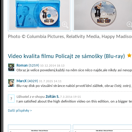
Photo © Columbia Pictures, Relativity Media, Happy Madiso
Video kvalita filmu Policajt ze sámošky (Blu-ray)
Roman
(5259)
10.12.2014 18:13
Obraz je velice povedený,každý na něm sice něco najde,ale nikdy asi nevypa
MarcX
(4029)
31.7.2025 14:11
Blu-ray disk po vizuální stránce nabízí prvotřídní zážitek, obraz čistý, ostr
Uživatel z e-shopu
Zoltán S.
7.3.2016 19:55
I am satisfied about the high definition video on this edition, on a bigger t
Další příspěvky >