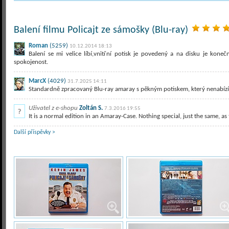
Balení filmu Policajt ze sámošky (Blu-ray)
Roman
(5259)
10.12.2014 18:13
Balení se mi velice líbí,vnitřní potisk je povedený a na disku je kone
spokojenost.
MarcX
(4029)
31.7.2025 14:11
Standardně zpracovaný Blu-ray amaray s pěkným potiskem, který nenabízí
Uživatel z e-shopu
Zoltán S.
7.3.2016 19:55
It is a normal edition in an Amaray-Case. Nothing special, just the same, a
Další příspěvky >