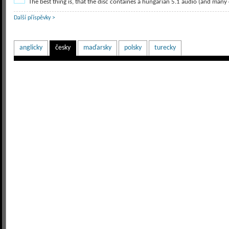
The best thing is, that the disc containes a hungarian 5.1 audio (and many 
Další příspěvky >
anglicky
česky
maďarsky
polsky
turecky