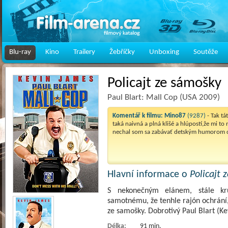
Blu-ray
Kino
Trailery
Žebříčky
Unboxing
Soutěže
Policajt ze sámošky
Paul Blart: Mall Cop (USA 2009)
Komentář k filmu:
Mino87
(9287)
- Tak tá
taká naivná a plná klišé a hlúpostí,že mi to 
nechal som sa zabávať detským humorom c
Hlavní informace o
Policajt 
S nekonečným elánem, stále kr
samotnému, že tenhle rajón ochrání, 
ze samošky. Dobrotivý Paul Blart (K
Délka:
91 min.