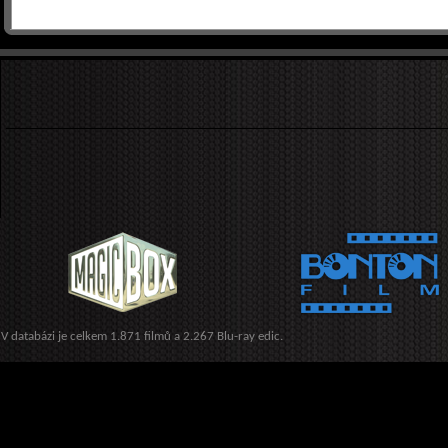
V databázi je celkem 1.871 filmů a 2.267 Blu-ray edic.