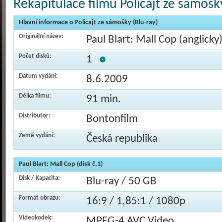
Rekapitulace filmu Policajt ze sámošky
Hlavní informace o Policajt ze sámošky (Blu-ray)
Originální název:
Paul Blart: Mall Cop (anglicky
Počet disků:
1
Datum vydání:
8.6.2009
Délka filmu:
91 min.
Distributor:
Bontonfilm
Země vydání:
Česká republika
Paul Blart: Mall Cop (disk č.1)
Disk / Kapacita:
Blu-ray / 50 GB
Formát obrazu:
16:9 / 1,85:1 / 1080p
Videokodek:
MPEG-4 AVC Video