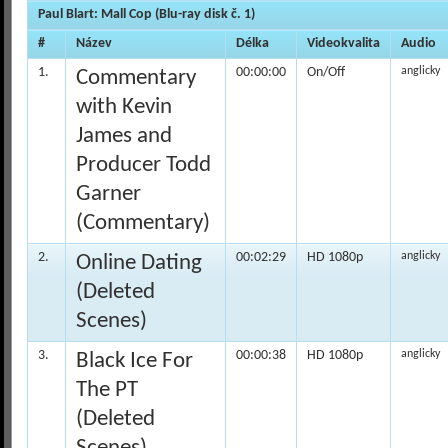
Paul Blart: Mall Cop (Blu-ray disk č. 1)
#
Název
Délka
Videokvalita
Audio
1.
00:00:00
On/Off
anglicky
Commentary
with Kevin
James and
Producer Todd
Garner
(Commentary)
2.
00:02:29
HD 1080p
anglicky
Online Dating
(Deleted
Scenes)
3.
00:00:38
HD 1080p
anglicky
Black Ice For
The PT
(Deleted