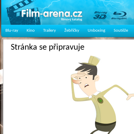
Blu-ray
Kino
Trailery
Žebříčky
Unboxing
Soutěže
Stránka se připravuje