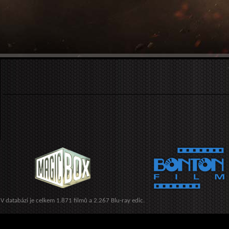
V databázi je celkem 1.871 filmů a 2.267 Blu-ray edic.