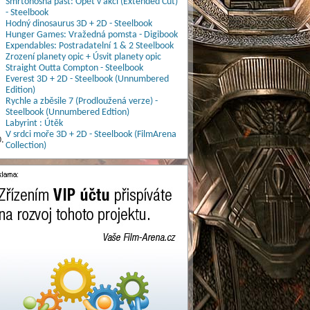
Smrtonosná past: Opět v akci (Extended Cut)
- Steelbook
Hodný dinosaurus 3D + 2D - Steelbook
Hunger Games: Vražedná pomsta - Digibook
Expendables: Postradatelní 1 & 2 Steelbook
Zrození planety opic + Úsvit planety opic
Straight Outta Compton - Steelbook
Everest 3D + 2D - Steelbook (Unnumbered
Edition)
Rychle a zběsile 7 (Prodloužená verze) -
Steelbook (Unnumbered Edtion)
Labyrint : Útěk
V srdci moře 3D + 2D - Steelbook (FilmArena
.
Collection)