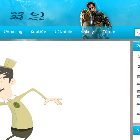
Unboxing
Soutěže
Uživatelé
Ankety
Fórum
P
e
1
2
30
30
30
30
30
30
N