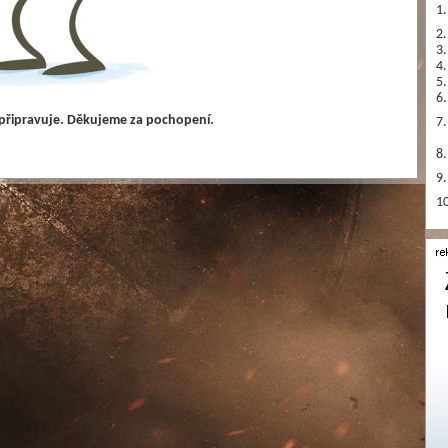
1.
2.
3.
4.
5.
6.
 připravuje. Děkujeme za pochopení.
7.
8.
9.
10