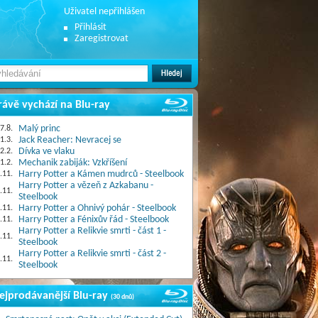
Uživatel nepřihlášen
Přihlásit
Zaregistrovat
rávě vychází na Blu-ray
7.8.
Malý princ
1.3.
Jack Reacher: Nevracej se
2.2.
Dívka ve vlaku
1.2.
Mechanik zabiják: Vzkříšení
.11.
Harry Potter a Kámen mudrců - Steelbook
Harry Potter a vězeň z Azkabanu -
.11.
Steelbook
.11.
Harry Potter a Ohnivý pohár - Steelbook
.11.
Harry Potter a Fénixův řád - Steelbook
Harry Potter a Relikvie smrti - část 1 -
.11.
Steelbook
Harry Potter a Relikvie smrti - část 2 -
.11.
Steelbook
ejprodávanější Blu-ray
(30 dnů)