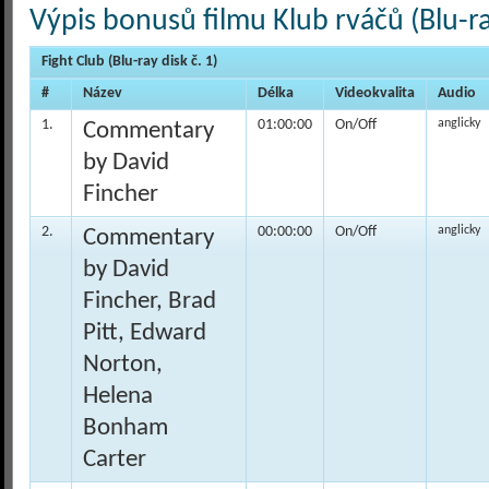
Výpis bonusů filmu Klub rváčů (Blu-r
Fight Club (Blu-ray disk č. 1)
#
Název
Délka
Videokvalita
Audio
1.
01:00:00
On/Off
anglicky
Commentary
by David
Fincher
2.
00:00:00
On/Off
anglicky
Commentary
by David
Fincher, Brad
Pitt, Edward
Norton,
Helena
Bonham
Carter