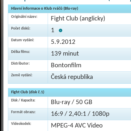
Hlavní informace o Klub rváčů (Blu-ray)
Originální název:
Fight Club (anglicky)
Počet disků:
1
Datum vydání:
5.9.2012
Délka filmu:
139 minut
Distributor:
Bontonfilm
Země vydání:
Česká republika
Fight Club (disk č.1)
Disk / Kapacita:
Blu-ray / 50 GB
Formát obrazu:
16:9 / 2,40:1 / 1080p
Videokodek:
MPEG-4 AVC Video