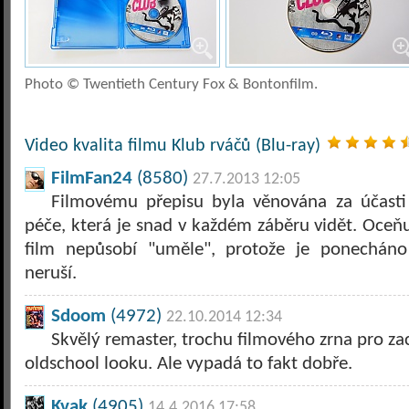
Photo © Twentieth Century Fox & Bontonfilm.
Video kvalita filmu Klub rváčů (Blu-ray)
FilmFan24
(8580)
27.7.2013 12:05
Filmovému přepisu byla věnována za účasti
péče, která je snad v každém záběru vidět. Oceňu
film nepůsobí "uměle", protože je ponecháno 
neruší.
Sdoom
(4972)
22.10.2014 12:34
Skvělý remaster, trochu filmového zrna pro za
oldschool looku. Ale vypadá to fakt dobře.
Kvak
(4905)
14.4.2016 17:58