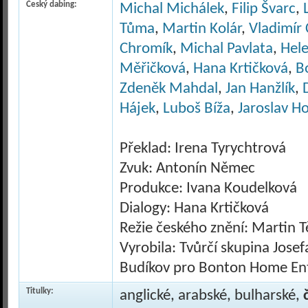
Český dabing:
Michal Michálek
,
Filip Švarc
,
Tůma
,
Martin Kolár
,
Vladimír
Chromík
,
Michal Pavlata
,
Hel
Měřičková
,
Hana Krtičková
,
B
Zdeněk Mahdal
,
Jan Hanžlík
,
Hájek
,
Luboš Bíža
,
Jaroslav H
Překlad: Irena Tyrychtrová
Zvuk: Antonín Němec
Produkce: Ivana Koudelková
Dialogy: Hana Krtičková
Režie českého znění: Martin Tě
Vyrobila: Tvůrčí skupina Josef
Budíkov pro Bonton Home En
Titulky:
anglické, arabské, bulharské,