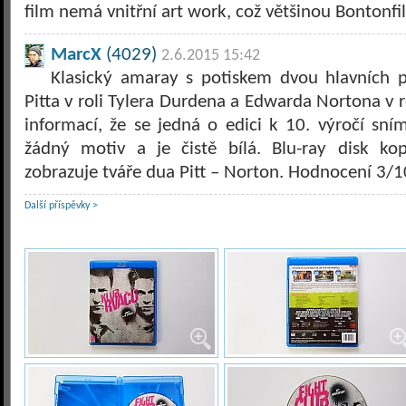
film nemá vnitřní art work, což většinou Bontonf
MarcX
(4029)
2.6.2015 15:42
Klasický amaray s potiskem dvou hlavních p
Pitta v roli Tylera Durdena a Edwarda Nortona v 
informací, že se jedná o edici k 10. výročí sním
žádný motiv a je čistě bílá. Blu-ray disk ko
zobrazuje tváře dua Pitt – Norton. Hodnocení 3/1
Další příspěvky >