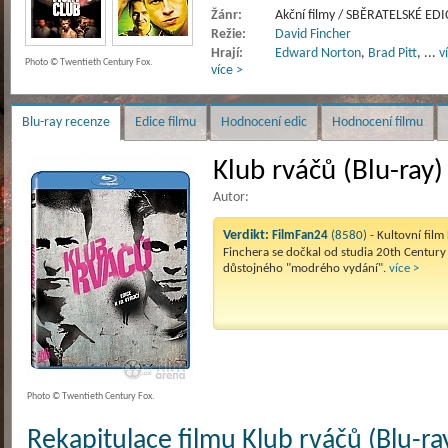
Žánr:
Akční filmy / SBĚRATELSKÉ EDIC
Režie:
David Fincher
Hrají:
Edward Norton
,
Brad Pitt
,
...
v
Photo © Twentieth Century Fox.
více >
Blu-ray recenze
Edice filmu
Hodnocení edic
Hodnocení filmu
Klub rváčů (Blu-ray)
Autor:
Verdikt:
FilmFan24
(8580)
- Kultovní film
Finchera se dočkal od studia 20th Century
důstojného "modrého vydání".
více >
Photo © Twentieth Century Fox.
Rekapitulace filmu Klub rváčů (Blu-ra