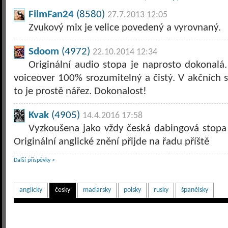
FilmFan24
(8580)
27.7.2013 12:05
Zvukový mix je velice povedený a vyrovnaný.
Sdoom
(4972)
22.10.2014 12:34
Originální audio stopa je naprosto dokonalá.
voiceover 100% srozumitelný a čistý. V akčních 
to je prostě nářez. Dokonalost!
Kvak
(4905)
14.4.2016 17:58
Vyzkoušena jako vždy česká dabingová stopa 
Originální anglické znění přijde na řadu příště
Další příspěvky >
anglicky
česky
maďarsky
polsky
rusky
španělsky