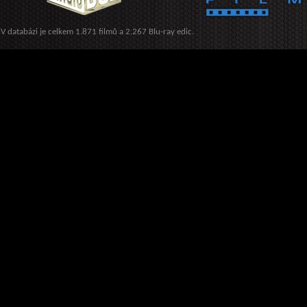
V databázi je celkem 1.871 filmů a 2.267 Blu-ray edic.