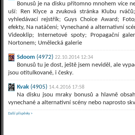
Bonusů je na disku přítomno mnohem více ne
uší: Ren Klyce a zvuková stránka Klubu rváčů
vyhledávací rejstřík; Guys Choice Award; Fotog
efekty, Na natáčení; Vynechané a alternativní scén
Videoklip; Internetové spoty; Propagační gal
Nortonem; Umělecká galerie
Sdoom
(4972)
22.10.2014 12:34
Bonusů tu je dost, ještě jsem neviděl, ale vypad
jsou otitulkované, i česky.
Kvak
(4905)
14.4.2016 17:58
Na disku jsou mraky bonusů a hlavně obsahuj
vynechané a alternativní scény nebo naprosto skv
Další příspěvky >