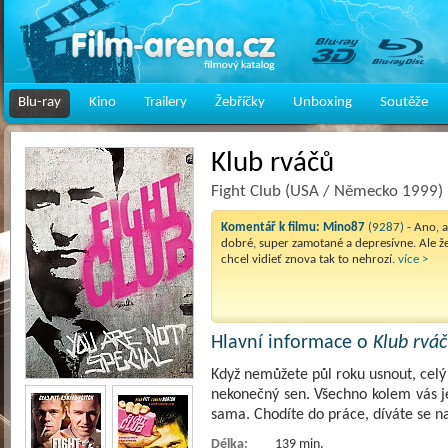
Blu-ray
Kino
Trailery
Žebříčky
Unboxing
Soutěže
Klub rváčů
Fight Club (USA / Německo 1999)
Komentář k filmu:
Mino87
(9287)
- Ano, 
dobré, super zamotané a depresívne. Ale ž
chcel vidieť znova tak to nehrozí.
více >
Hlavní informace o
Klub rvá
Když nemůžete půl roku usnout, celý
nekonečný sen. Všechno kolem vás j
sama. Chodíte do práce, díváte se na
Délka:
139 min.