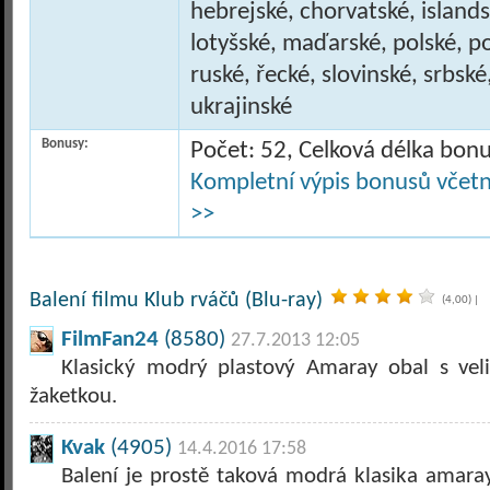
hebrejské, chorvatské, islands
lotyšské, maďarské, polské, p
ruské, řecké, slovinské, srbské
ukrajinské
Bonusy:
Počet: 52, Celková délka bon
Kompletní výpis bonusů včetně
>>
Balení filmu Klub rváčů (Blu-ray)
(4,00)
|
FilmFan24
(8580)
27.7.2013 12:05
Klasický modrý plastový Amaray obal s vel
žaketkou.
Kvak
(4905)
14.4.2016 17:58
Balení je prostě taková modrá klasika amara