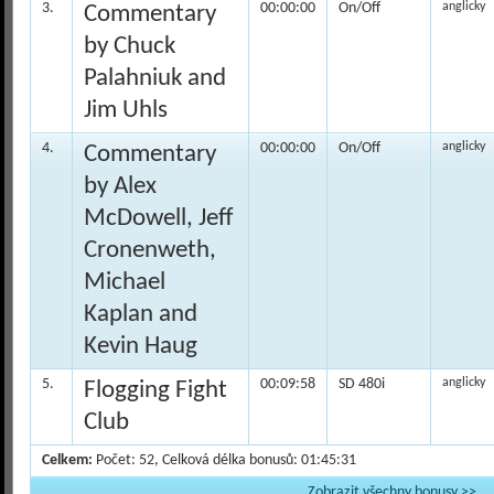
3.
00:00:00
On/Off
anglicky
Commentary
by Chuck
Palahniuk and
Jim Uhls
4.
00:00:00
On/Off
anglicky
Commentary
by Alex
McDowell, Jeff
Cronenweth,
Michael
Kaplan and
Kevin Haug
5.
00:09:58
SD 480i
anglicky
Flogging Fight
Club
Celkem:
Počet: 52, Celková délka bonusů: 01:45:31
Zobrazit všechny bonusy >>