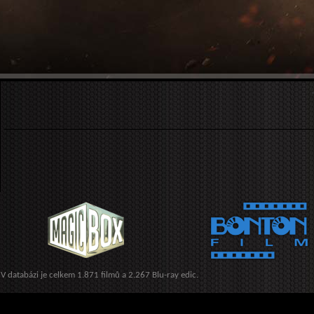
V databázi je celkem 1.871 filmů a 2.267 Blu-ray edic.