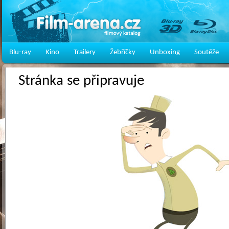
Blu-ray
Kino
Trailery
Žebříčky
Unboxing
Soutěže
Stránka se připravuje