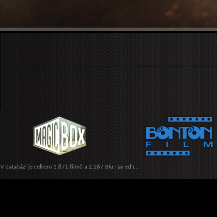
V databázi je celkem 1.871 filmů a 2.267 Blu-ray edic.