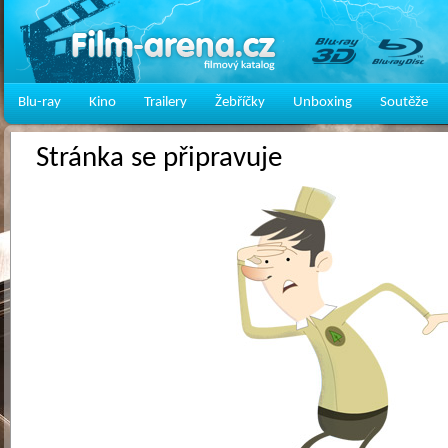
Blu-ray
Kino
Trailery
Žebříčky
Unboxing
Soutěže
Stránka se připravuje