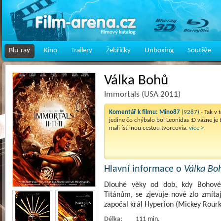
Blu-ray
Kino
Trailery
Žebříčky
Unboxing
Soutěže
Válka Bohů
Immortals (USA 2011)
Komentář k filmu:
Mino87
(9287)
- Tak v
jedine čo chýbalo bol Leonidas :D vážne je t
mali ísť inou cestou tvorcovia.
více >
Hlavní informace o
Válka Bo
Dlouhé věky od dob, kdy Bohové 
Titánům, se zjevuje nové zlo zmíta
započal král Hyperion (Mickey Rourk
Délka:
111 min.