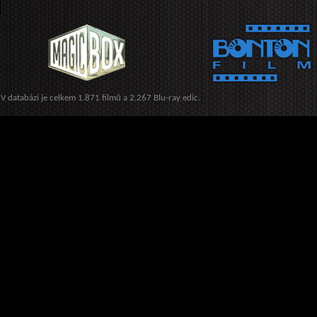
V databázi je celkem 1.871 filmů a 2.267 Blu-ray edic.