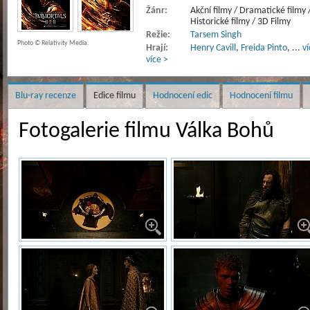
Žánr:
Akční filmy / Dramatické filmy /
Historické filmy / 3D Filmy
Režie:
Tarsem Singh
Photo © Relativity Media.
Hrají:
Henry Cavill
,
Freida Pinto
,
...
ví
více >
Blu-ray recenze
Edice filmu
Hodnocení edic
Hodnocení filmu
Fotogalerie filmu Válka Bohů