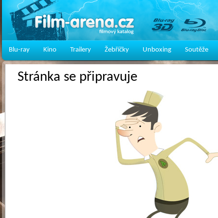
Blu-ray
Kino
Trailery
Žebříčky
Unboxing
Soutěže
Stránka se připravuje