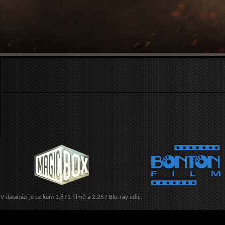
V databázi je celkem 1.871 filmů a 2.267 Blu-ray edic.