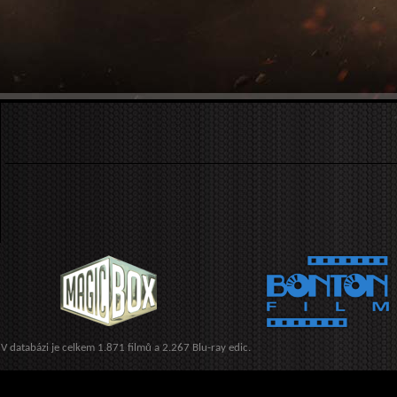
V databázi je celkem 1.871 filmů a 2.267 Blu-ray edic.