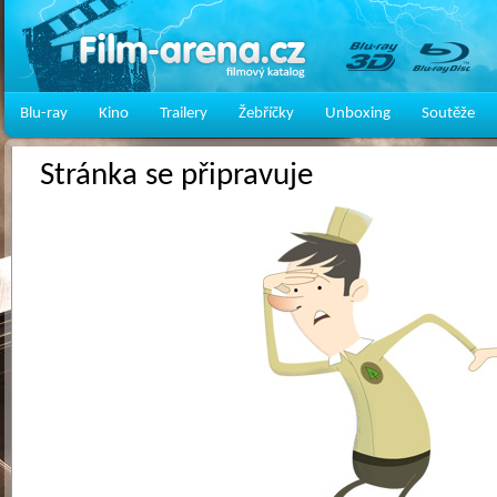
Blu-ray
Kino
Trailery
Žebříčky
Unboxing
Soutěže
Stránka se připravuje