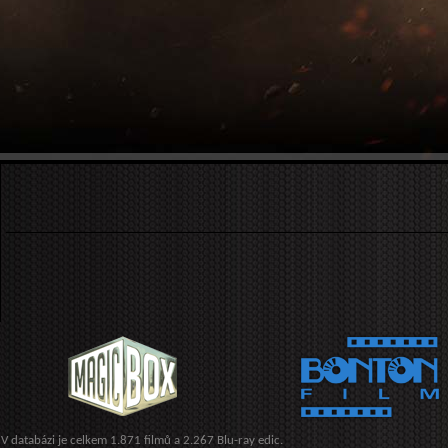
V databázi je celkem 1.871 filmů a 2.267 Blu-ray edic.