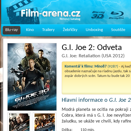
Blu-ray
Kino
Trailery
Žebříčky
Unboxing
Soutěže
G.I. Joe 2: Odveta
G.I. Joe: Retaliation (USA 2012)
Komentář k filmu:
Mino87
(9287)
- Aj ke
obsadenie naznačuje na riadnu jazdu, tak 
zopár dobrých scén. Tatum tu bude tak 20
Hlavní informace o
G.I. Joe 
Modrá planeta se ocitla na pokraji 
Cobra, která má s G. I. Joe nevyříze
žaludku, se ukáže ve chvíli, kdy raf
Délka:
110 min.