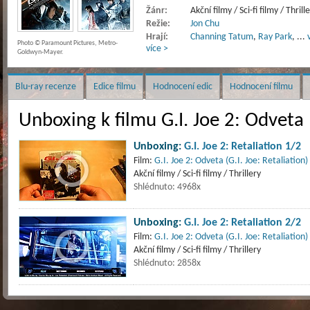
Žánr:
Akční filmy / Sci-fi filmy / Thrill
Režie:
Jon Chu
Hrají:
Channing Tatum
,
Ray Park
,
...
Photo © Paramount Pictures, Metro-
více >
Goldwyn-Mayer.
Blu-ray recenze
Edice filmu
Hodnocení edic
Hodnocení filmu
Unboxing k filmu G.I. Joe 2: Odveta
Unboxing:
G.I. Joe 2: Retaliation 1/2
Film:
G.I. Joe 2: Odveta (G.I. Joe: Retaliation)
Akční filmy / Sci-fi filmy / Thrillery
Shlédnuto: 4968x
Unboxing:
G.I. Joe 2: Retaliation 2/2
Film:
G.I. Joe 2: Odveta (G.I. Joe: Retaliation)
Akční filmy / Sci-fi filmy / Thrillery
Shlédnuto: 2858x