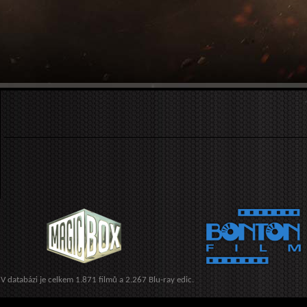
V databázi je celkem 1.871 filmů a 2.267 Blu-ray edic.