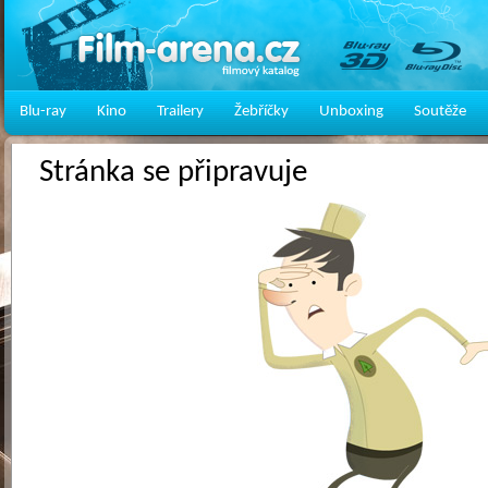
Blu-ray
Kino
Trailery
Žebříčky
Unboxing
Soutěže
Stránka se připravuje