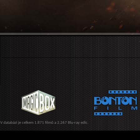
V databázi je celkem 1.871 filmů a 2.267 Blu-ray edic.