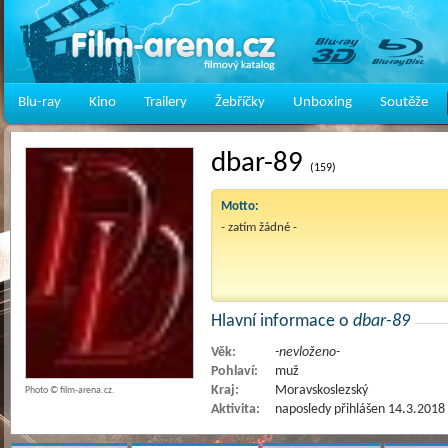
Blu-ray
Kino
Trailery
Žebříčky
Unboxing
Soutěže
dbar-89
(159)
Motto:
- zatím žádné -
Hlavní informace o
dbar-89
Věk:
-nevloženo-
Pohlaví:
muž
Kraj:
Moravskoslezský
Photo © film-arena.cz.
Aktivita:
naposledy přihlášen 14.3.2018