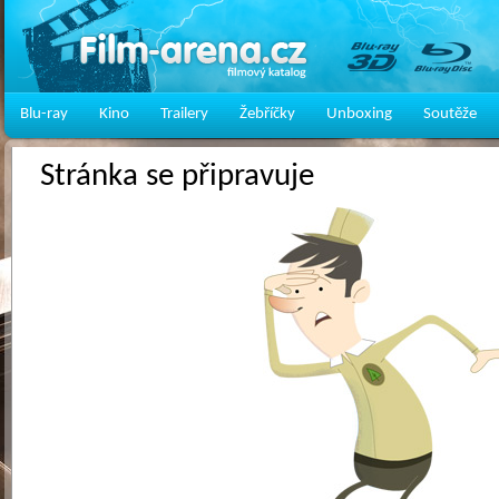
Blu-ray
Kino
Trailery
Žebříčky
Unboxing
Soutěže
Stránka se připravuje