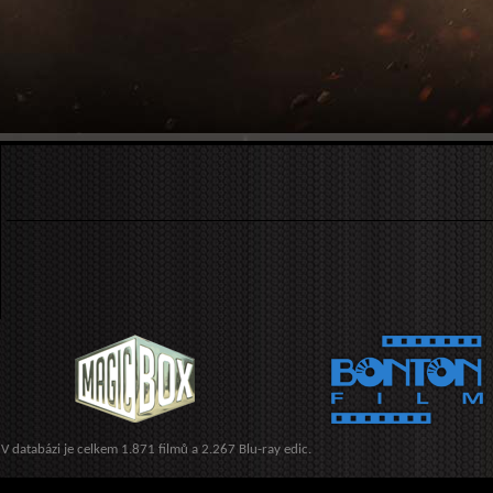
V databázi je celkem 1.871 filmů a 2.267 Blu-ray edic.