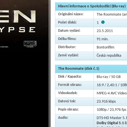
Hlavní informace o Spolubydlící (Blu-ray)
Originální název:
The Roommate (ang
Počet disků:
1
Datum vydání:
23.5.2011
Délka filmu:
91 min.
Distributor:
Bontonfilm
Země vydání:
Česká republika
The Roommate (disk č.1)
Disk / Kapacita:
Blu-ray / 50 GB
Formát obrazu:
16:9 / 2,40:1 / 108
Videokodek:
MPEG-4 AVC Video
Datový tok:
23.916 kbps
Popis obrazu:
1080p / 23,976 fps 
Audio:
DTS-HD Master 5.1
Dolby Digital 5.1 