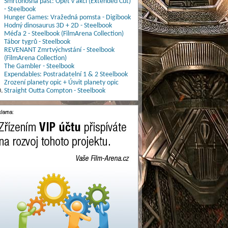
Smrtonosná past: Opět v akci (Extended Cut)
- Steelbook
Hunger Games: Vražedná pomsta - Digibook
Hodný dinosaurus 3D + 2D - Steelbook
Méďa 2 - Steelbook (FilmArena Collection)
Tábor tygrů - Steelbook
REVENANT Zmrtvýchvstání - Steelbook
(FilmArena Collection)
The Gambler - Steelbook
Expendables: Postradatelní 1 & 2 Steelbook
Zrození planety opic + Úsvit planety opic
.
Straight Outta Compton - Steelbook