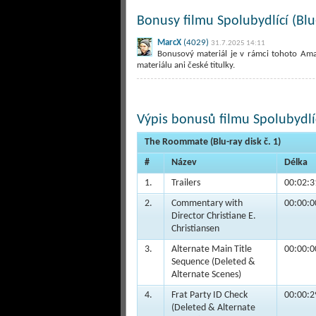
Bonusy filmu Spolubydlící (Blu
MarcX
(4029)
31.7.2025 14:11
Bonusový materiál je v rámci tohoto Am
materiálu ani české titulky.
Výpis bonusů filmu Spolubydlíc
The Roommate (Blu-ray disk č. 1)
#
Název
Délka
1.
Trailers
00:02:3
2.
Commentary with
00:00:0
Director Christiane E.
Christiansen
3.
Alternate Main Title
00:00:0
Sequence (Deleted &
Alternate Scenes)
4.
Frat Party ID Check
00:00:2
(Deleted & Alternate