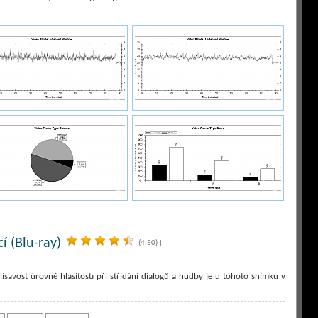
í (Blu-ray)
(4,50)
|
lísavost úrovně hlasitosti při střídání dialogů a hudby je u tohoto snímku v