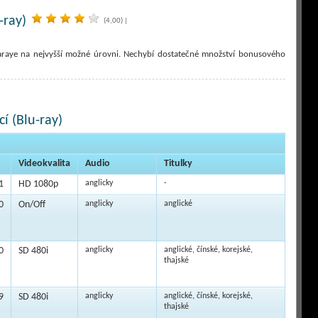
-ray)
(4,00)
|
araye na nejvyšší možné úrovni. Nechybí dostatečné množství bonusového
í (Blu-ray)
Videokvalita
Audio
Titulky
1
HD 1080p
anglicky
-
0
On/Off
anglicky
anglické
0
SD 480i
anglicky
anglické, čínské, korejské,
thajské
9
SD 480i
anglicky
anglické, čínské, korejské,
thajské