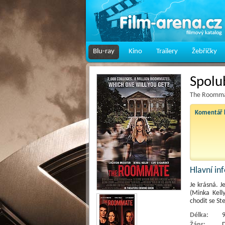
Blu-ray
Kino
Trailery
Žebříčky
Spolub
The Roomma
Komentář k
Hlavní i
Je krásná. J
(Minka Kell
chodit se S
Délka:
9
Žánr:
D