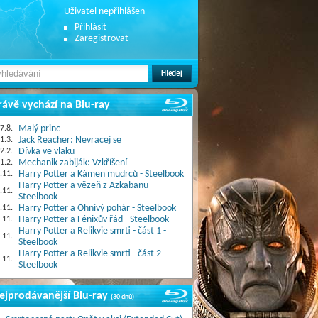
Uživatel nepřihlášen
Přihlásit
Zaregistrovat
rávě vychází na Blu-ray
7.8.
Malý princ
1.3.
Jack Reacher: Nevracej se
2.2.
Dívka ve vlaku
1.2.
Mechanik zabiják: Vzkříšení
.11.
Harry Potter a Kámen mudrců - Steelbook
Harry Potter a vězeň z Azkabanu -
.11.
Steelbook
.11.
Harry Potter a Ohnivý pohár - Steelbook
.11.
Harry Potter a Fénixův řád - Steelbook
Harry Potter a Relikvie smrti - část 1 -
.11.
Steelbook
Harry Potter a Relikvie smrti - část 2 -
.11.
Steelbook
ejprodávanější Blu-ray
(30 dnů)