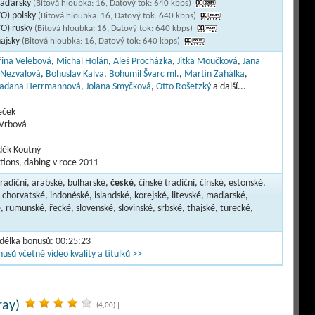
maďarsky
(Bitová hloubka: 16, Datový tok: 640 kbps)
VO) polsky
(Bitová hloubka: 16, Datový tok: 640 kbps)
VO) rusky
(Bitová hloubka: 16, Datový tok: 640 kbps)
hajsky
(Bitová hloubka: 16, Datový tok: 640 kbps)
řina Velebová
,
Michal Holán
,
Aleš Procházka
,
Jitka Moučková
,
Jana
 Nezvalová
,
Bohuslav Kalva
,
Bohumil Švarc ml.
,
Martin Zahálka
,
adana Herrmannová
,
Jolana Smyčková
,
Otto Rošetzký
a další...
eček
 Vrbová
uděk Koutný
tions, dabing v roce 2011
tradiční, arabské, bulharské,
české
, čínské tradiční, čínské, estonské,
 chorvatské, indonéské, islandské, korejské, litevské, maďarské,
, rumunské, řecké, slovenské, slovinské, srbské, thajské, turecké,
 délka bonusů: 00:25:23
usů včetně video kvality a titulků >>
ray)
(4,00)
|