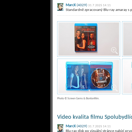
MarcX
(4029)
31.7.2025 14:11
Standardně zpracovaný Blu-ray amaray s p
Photo © Screen Gems & Bontonfilm.
Video kvalita filmu Spolubydlíc
MarcX
(4029)
31.7.2025 14:11
Blu-ray disk po vizuální stránce nabízí prvo