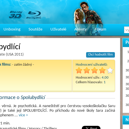
Unboxing
Soutěže
Uživatelé
Ankety
Fórum
P
ydlící
1
te (USA 2011)
Chci hodnotit film
2
 filmu:
- zatím žádný -
Hodnocení uživatelů:
30
Hodnocení uživ.:
4,00
30
Celkem hlasovalo:
1
30
30
30
nformace o
Spolubydlící
30
e věrná. Je psychotická. A naneštěstí pro čerstvou vysokoškolačku Saru
y) je také její SPOLUBYDLÍCÍ. Po příchodu do nové školy Sara začíná
tephenem
...
více >
N
1 min.
ramatické filmy / Horory / Thrillery