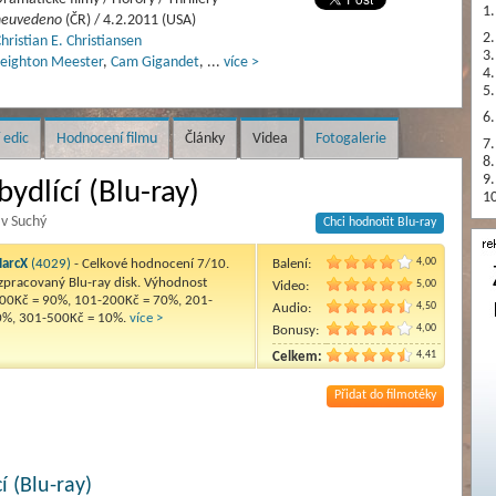
1.
neuvedeno
(ČR) / 4.2.2011 (USA)
2.
hristian E. Christiansen
3.
eighton Meester
,
Cam Gigandet
,
...
více >
4.
5.
6.
 edic
Hodnocení filmu
Články
Videa
Fotogalerie
7.
8.
9.
ydlící (Blu-ray)
10
av Suchý
Chci hodnotit Blu-ray
4,00
arcX
(4029)
- Celkové hodnocení 7/10.
Balení:
pracovaný Blu-ray disk. Výhodnost
5,00
Video:
00Kč = 90%, 101-200Kč = 70%, 201-
4,50
Audio:
0%, 301-500Kč = 10%.
více >
4,00
Bonusy:
4,41
Celkem:
Přidat do filmotéky
í (Blu-ray)