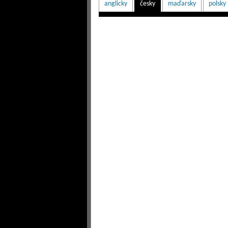
anglicky
česky
maďarsky
polsky