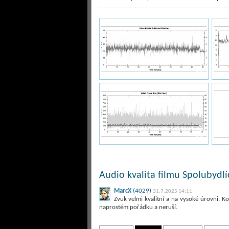
Audio kvalita filmu Spolubydlíc
MarcX
(4029)
31.7.2025 14:11
Zvuk velmi kvalitní a na vysoké úrovni. Ko
naprostém pořádku a neruší.