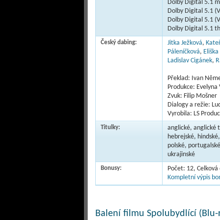
Dolby Digital 5.1 
Dolby Digital 5.1 (
Dolby Digital 5.1 (
Dolby Digital 5.1 t
Český dabing:
Jitka Ježková
,
Kate
Páleníčková
,
Eliška
Ladislav Cigánek
,
R
Překlad: Ivan Něm
Produkce: Evelyna
Zvuk: Filip Mošner
Dialogy a režie: L
Vyrobila: LS Produc
Titulky:
anglické, anglické 
hebrejské, hindské,
polské, portugalské
ukrajinské
Bonusy:
Počet: 12, Celková
Kompletní výpis bon
Balení filmu Spolubydlící (Blu-