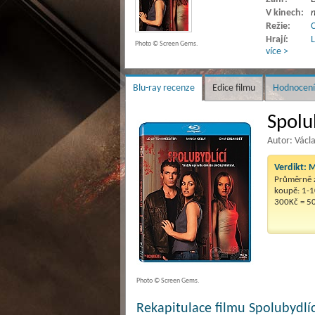
V kinech:
Režie:
C
Hrají:
L
Photo © Screen Gems.
více >
Blu-ray recenze
Edice filmu
Hodnocení
Spolub
Autor: Václ
Verdikt:
M
Průměrně z
koupě: 1-1
300Kč = 5
Photo © Screen Gems.
Rekapitulace filmu Spolubydlíc