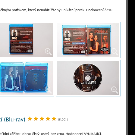
ěkným potiskem, který nenabízí žádný unikátní prvek. Hodnocení 6/10.
í (Blu-ray)
(5,00)
|
třídní zážitek, obraz čistý, ostrý, bez zrna. Hodnocení VYNIKAJÍCÍ.