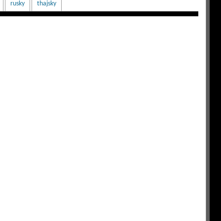
rusky
thajsky