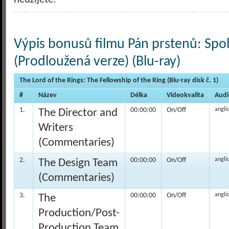
Výpis bonusů filmu Pán prstenů: Spo
(Prodloužená verze) (Blu-ray)
The Lord of the Rings: The Fellowship of the Ring (Blu-ray disk č. 1)
#
Název
Délka
Videokvalita
Audi
1.
00:00:00
On/Off
angli
The Director and
Writers
(Commentaries)
2.
00:00:00
On/Off
angli
The Design Team
(Commentaries)
3.
00:00:00
On/Off
angli
The
Production/Post-
Production Team