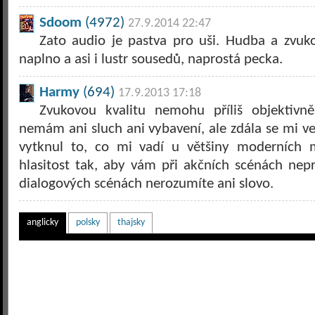
Sdoom
(4972)
27.9.2014 22:47
Zato audio je pastva pro uši. Hudba a zvuko
naplno a asi i lustr sousedů, naprostá pecka.
Harmy
(694)
17.9.2013 17:18
Zvukovou kvalitu nemohu příliš objektivn
nemám ani sluch ani vybavení, ale zdála se mi ve
vytknul to, co mi vadí u většiny moderních m
hlasitost tak, aby vám při akčních scénách nep
dialogových scénách nerozumíte ani slovo.
anglicky
polsky
thajsky