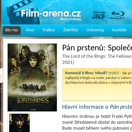
Blu-ray
Kino
Trailery
Žebříčky
Unboxing
Soutěže
Pán prstenů: Společ
The Lord of the Rings: The Fellow
2001)
Komentář k filmu:
Mino87
(9287)
- Tak pr
najlepšej trilógie na svete, pardon v celom 
dychberúce dobrodružstvo s úžasnými tri
Hlavní informace o
Pán prst
Hlavním hrdinou je hobit Frodo Pytl
zvané Středozemě dostal do samotné
Bude muset během svého putování 