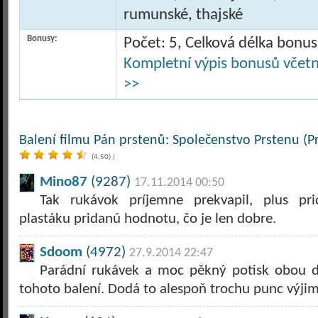
rumunské, thajské
Bonusy:
Počet: 5, Celková délka bonu
Kompletní výpis bonusů včetně
>>
Balení filmu Pán prstenů: Společenstvo Prstenu (P
(4,50)
|
Mino87
(9287)
17.11.2014 00:50
Tak rukávok príjemne prekvapil, plus p
plastáku pridanú hodnotu, čo je len dobre.
Sdoom
(4972)
27.9.2014 22:47
Parádní rukávek a moc pěkný potisk obou di
tohoto balení. Dodá to alespoň trochu punc výjim