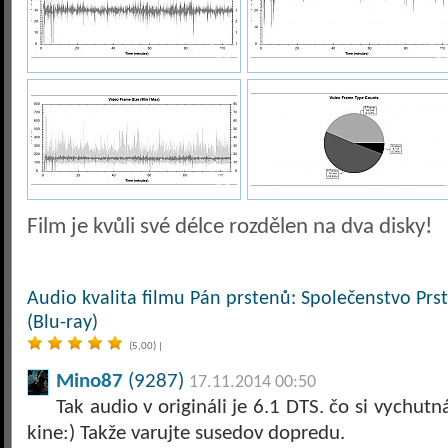
Film je kvůli své délce rozdělen na dva disky!
Audio kvalita filmu Pán prstenů: Společenstvo Prs
(Blu-ray)
(5,00)
|
Mino87
(9287)
17.11.2014 00:50
Tak audio v origináli je 6.1 DTS. čo si vychu
kine:) Takže varujte susedov dopredu.