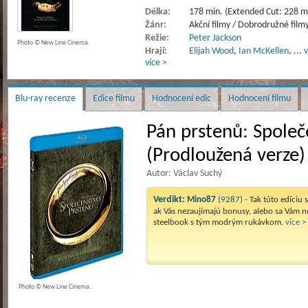
Délka:
178 min. (Extended Cut: 228 m
Žánr:
Akční filmy / Dobrodružné filmy
Režie:
Peter Jackson
Photo © New Line Cinema.
Hrají:
Elijah Wood
,
Ian McKellen
,
...
v
více >
Blu-ray recenze
Edice filmu
Hodnocení edic
Hodnocení filmu
Pán prstenů: Společ
(Prodloužená verze) 
Autor: Václav Suchý
Verdikt:
Mino87
(9287)
- Tak túto edíciu 
ak Vás nezaujímajú bonusy, alebo sa Vám n
steelbook s tým modrým rukávkom.
více >
Photo © New Line Cinema.