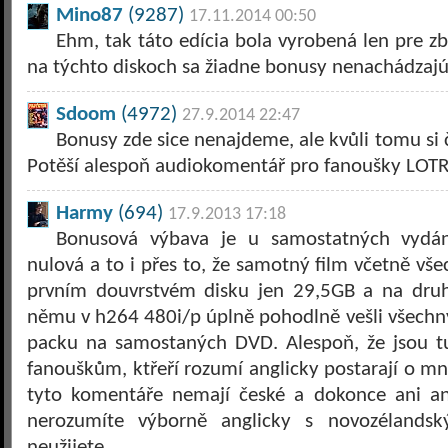
Mino87
(9287)
17.11.2014 00:50
Ehm, tak táto edícia bola vyrobená len pre zb
na týchto diskoch sa žiadne bonusy nenachádzajú
Sdoom
(4972)
27.9.2014 22:47
Bonusy zde sice nenajdeme, ale kvůli tomu si č
Potěší alespoň audiokomentář pro fanoušky LOTR
Harmy
(694)
17.9.2013 17:18
Bonusová výbava je u samostatných vydání
nulová a to i přes to, že samotný film včetně vš
prvním douvrstvém disku jen 29,5GB a na dru
němu v h264 480i/p úplně pohodlně vešli všechn
packu na samostaných DVD. Alespoň, že jsou tu
fanouškům, ktřeří rozumí anglicky postarají o m
tyto komentáře nemají české a dokonce ani ang
nerozumíte výborně anglicky s novozélands
neužijete.