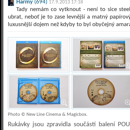
Harmy
(694)
17.9.2013 17:18
Tady nemám co vytknout - není to sice stee
ubrat, neboť je to zase levnější a matný papírov
luxusnější dojem než kdyby to byl obyčejný amar
Photo © New Line Cinema & Magicbox.
Rukávky jsou zpravidla součástí balení POU