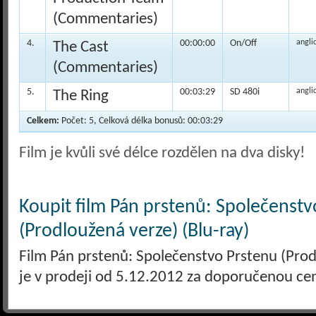
(Commentaries)
4.
00:00:00
On/Off
angli
The Cast
(Commentaries)
5.
00:03:29
SD 480i
angli
The Ring
Celkem:
Počet: 5, Celková délka bonusů: 00:03:29
Film je kvůli své délce rozdělen na dva disky!
Koupit film Pán prstenů: Společenstv
(Prodloužená verze) (Blu-ray)
Film Pán prstenů: Společenstvo Prstenu (Prod
je v prodeji od 5.12.2012 za doporučenou ce