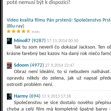
poté nemusí být k dispozici!
Video kvalita filmu Pán prstenů: Společenstvo Prs
(Blu-ray)
(4,50)
|
Mino87
(9287)
17.11.2014 00:50
Tak tu som neveril čo dokázal Jackson. Ten obr
krásne farebný bez kazov. Na daný rok niečo fam
Sdoom
(4972)
27.9.2014 22:47
Obraz není ideální, to si nebudem nalhávat.
opravdu někdy do zelena, jak už napsal pře
ostrostí problém není.
Harmy
(694)
17.9.2013 17:18
Společenstvu se sice dostalo nového přepisu
chyba a celý film má kompletně špatné barvy - 