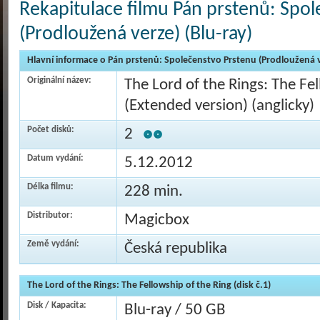
Rekapitulace filmu Pán prstenů: Spo
(Prodloužená verze) (Blu-ray)
Hlavní informace o Pán prstenů: Společenstvo Prstenu (Prodloužená v
Originální název:
The Lord of the Rings: The Fe
(Extended version) (anglicky)
Počet disků:
2
Datum vydání:
5.12.2012
Délka filmu:
228 min.
Distributor:
Magicbox
Země vydání:
Česká republika
The Lord of the Rings: The Fellowship of the Ring (disk č.1)
Disk / Kapacita:
Blu-ray / 50 GB