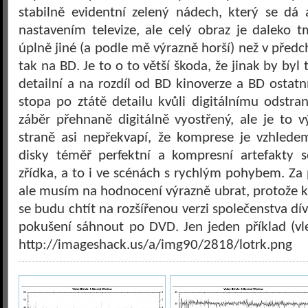
stabilně evidentní zelený nádech, který se dá 
nastavením televize, ale celý obraz je daleko 
úplně jiné (a podle mě výrazně horší) než v před
tak na BD. Je to o to větší škoda, že jinak by byl 
detailní a na rozdíl od BD kinoverze a BD ostatn
stopa po ztátě detailu kvůli digitálnímu odstr
záběr přehnaně digitálně vyostřený, ale je to 
straně asi nepřekvapí, že komprese je vzhlede
disky téměř perfektní a kompresní artefakty s
zřídka, a to i ve scénách s rychlým pohybem. Za
ale musím na hodnocení výrazně ubrat, protože 
se budu chtít na rozšířenou verzi společenstva dí
pokušení sáhnout po DVD. Jen jeden příklad (vl
http://imageshack.us/a/img90/2818/lotrk.png