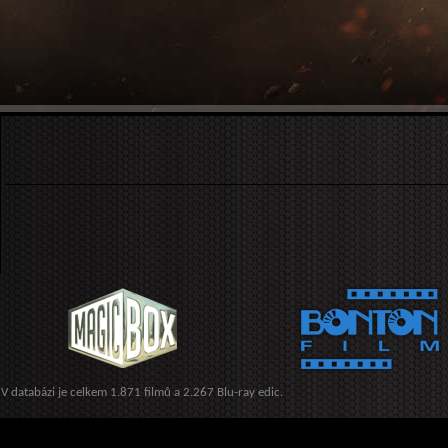
V databázi je celkem 1.871 filmů a 2.267 Blu-ray edic.