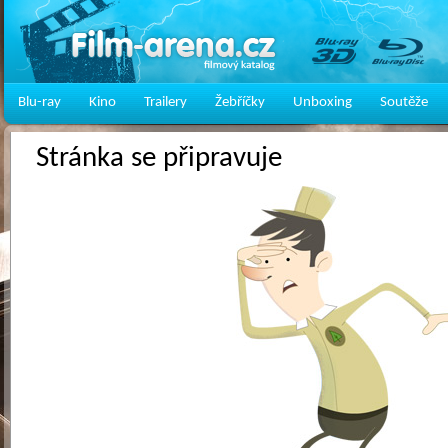
Blu-ray
Kino
Trailery
Žebříčky
Unboxing
Soutěže
Stránka se připravuje