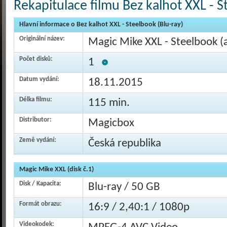
Rekapitulace filmu Bez kalhot XXL - S
Hlavní informace o Bez kalhot XXL - Steelbook (Blu-ray)
Originální název:
Magic Mike XXL - Steelbook (a
Počet disků:
1
Datum vydání:
18.11.2015
Délka filmu:
115 min.
Distributor:
Magicbox
Země vydání:
Česká republika
Magic Mike XXL (disk č.1)
Disk / Kapacita:
Blu-ray / 50 GB
Formát obrazu:
16:9 / 2,40:1 / 1080p
Videokodek: