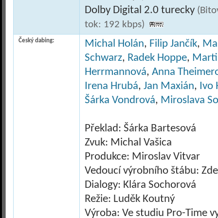
Dolby Digital 2.0 turecky
(Bit
tok: 192 kbps)
Český dabing:
Michal Holán
,
Filip Jančík
,
Mar
Schwarz
,
Radek Hoppe
,
Marti
Herrmannová
,
Anna Theimer
Irena Hrubá
,
Jan Maxián
,
Ivo
Šárka Vondrová
,
Miroslava S
Překlad: Šárka Bartesová
Zvuk: Michal Vašica
Produkce: Miroslav Vitvar
Vedoucí výrobního štábu: Zd
Dialogy: Klára Sochorová
Režie: Luděk Koutný
Výroba: Ve studiu Pro-Time vy