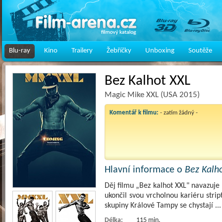
Blu-ray
Kino
Trailery
Žebříčky
Unboxing
Soutěže
Bez Kalhot XXL
Magic Mike XXL (USA 2015)
Komentář k filmu:
- zatím žádný -
Hlavní informace o
Bez Kalh
Děj filmu „Bez kalhot XXL" navazuje 
ukončil svou vrcholnou kariéru stript
skupiny Králové Tampy se chystají
..
Délka:
115 min.