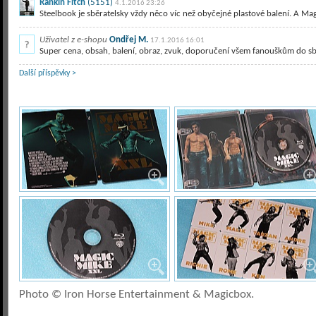
Rankin Fitch
(5151)
4.1.2016 23:26
Steelbook je sběratelsky vždy něco víc než obyčejné plastové balení. A Mag
Uživatel z e-shopu
Ondřej M.
17.1.2016 16:01
Super cena, obsah, balení, obraz, zvuk, doporučení všem fanouškům do sbír
Další příspěvky >
Photo © Iron Horse Entertainment & Magicbox.