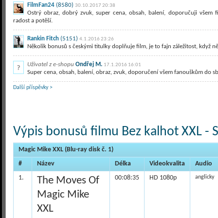
FilmFan24
(8580)
30.10.2017 20:38
Ostrý obraz, dobrý zvuk, super cena, obsah, balení, doporučuji všem 
radost a potěší.
Rankin Fitch
(5151)
4.1.2016 23:26
Několik bonusů s českými titulky doplňuje film, je to fajn záležitost, když 
Uživatel z e-shopu
Ondřej M.
17.1.2016 16:01
Super cena, obsah, balení, obraz, zvuk, doporučení všem fanouškům do sbír
Další příspěvky >
Výpis bonusů filmu Bez kalhot XXL - S
Magic Mike XXL (Blu-ray disk č. 1)
#
Název
Délka
Videokvalita
Audio
1.
00:08:35
HD 1080p
anglicky
The Moves Of
Magic Mike
XXL