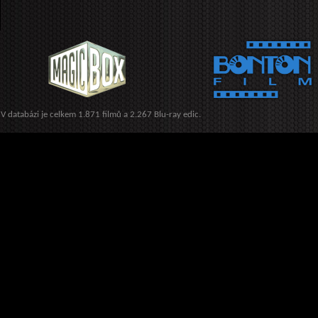
V databázi je celkem 1.871 filmů a 2.267 Blu-ray edic.