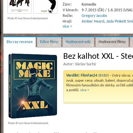
Žánr:
Komedie
V kinech:
9.7.2015 (ČR) / 1.6.2015 (USA)
Režie:
Gregory Jacobs
Photo © Iron Horse Entertainment.
Hrají:
Amber Heard
,
Jada Pinkett Sm
více >
Blu-ray recenze
Edice filmu
Hodnocení edic
Hodnocení filmu
Bez kalhot XXL - Ste
Autor: Václav Suchý
Verdikt:
FilmFan24
(8580)
- Ostrý obraz,
zvuk, super cena, obsah, balení, doporuču
filmovým fanouškům do sbírky, určitě uděl
a potěší.
více >
Photo © Iron Horse Entertainment.