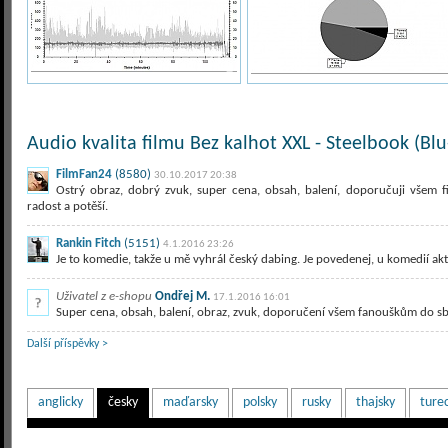
Audio kvalita filmu Bez kalhot XXL - Steelbook (Blu
FilmFan24
(8580)
30.10.2017 20:38
Ostrý obraz, dobrý zvuk, super cena, obsah, balení, doporučuji všem 
radost a potěší.
Rankin Fitch
(5151)
4.1.2016 23:26
Je to komedie, takže u mě vyhrál český dabing. Je povedenej, u komedií ak
Uživatel z e-shopu
Ondřej M.
17.1.2016 16:01
Super cena, obsah, balení, obraz, zvuk, doporučení všem fanouškům do sbír
Další příspěvky >
anglicky
česky
maďarsky
polsky
rusky
thajsky
ture