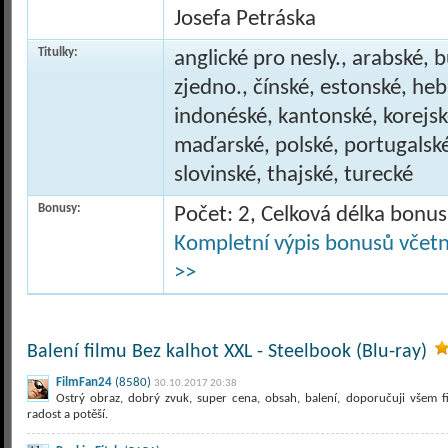
Josefa Petráska
Titulky:
anglické pro nesly., arabské, 
zjedno., čínské, estonské, heb
indonéské, kantonské, korejské
maďarské, polské, portugalsk
slovinské, thajské, turecké
Bonusy:
Počet: 2, Celková délka bonu
Kompletní výpis bonusů včetně
>>
Balení filmu Bez kalhot XXL - Steelbook (Blu-ray)
FilmFan24
(8580)
30.10.2017 20:38
Ostrý obraz, dobrý zvuk, super cena, obsah, balení, doporučuji všem 
radost a potěší.