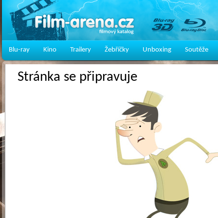
Blu-ray
Kino
Trailery
Žebříčky
Unboxing
Soutěže
Stránka se připravuje