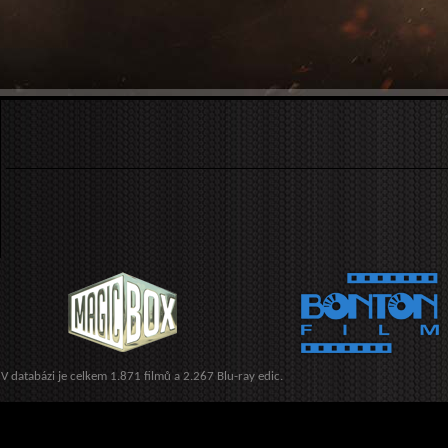
V databázi je celkem 1.871 filmů a 2.267 Blu-ray edic.