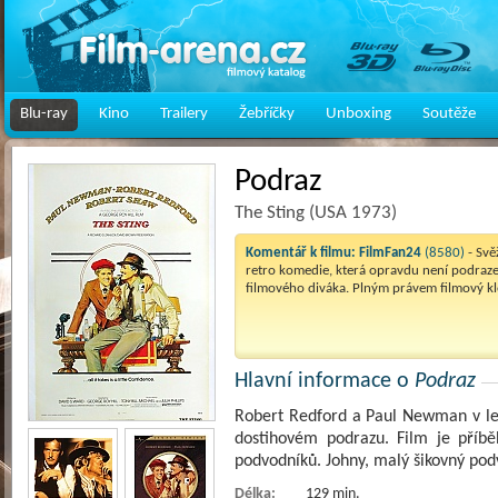
Blu-ray
Kino
Trailery
Žebříčky
Unboxing
Soutěže
Podraz
The Sting (USA 1973)
Komentář k filmu:
FilmFan24
(8580)
- Svě
retro komedie, která opravdu není podraz
filmového diváka. Plným právem filmový k
Hlavní informace o
Podraz
Robert Redford a Paul Newman v le
dostihovém podrazu. Film je příbě
podvodníků. Johny, malý šikovný pod
Délka:
129 min.