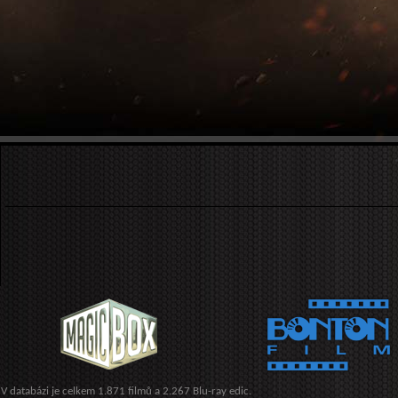
V databázi je celkem 1.871 filmů a 2.267 Blu-ray edic.