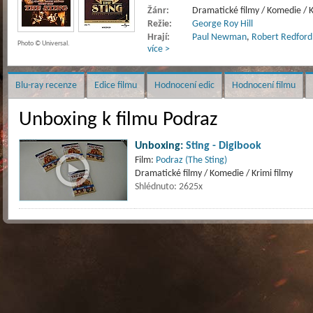
Žánr:
Dramatické filmy / Komedie / K
Režie:
George Roy Hill
Hrají:
Paul Newman
,
Robert Redford
Photo © Universal.
více >
Blu-ray recenze
Edice filmu
Hodnocení edic
Hodnocení filmu
Unboxing k filmu Podraz
Unboxing:
Sting - Digibook
Film:
Podraz (The Sting)
Dramatické filmy / Komedie / Krimi filmy
Shlédnuto: 2625x