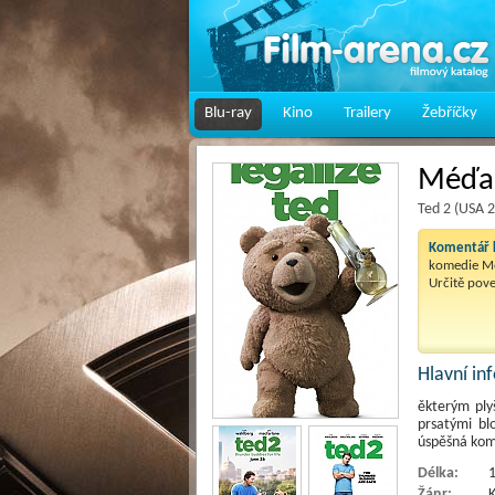
Blu-ray
Kino
Trailery
Žebříčky
Méďa
Ted 2 (USA 
Komentář k
komedie Méď
Určitě pov
Hlavní i
ěkterým ply
prsatými bl
úspěšná ko
Délka:
1
Žánr: