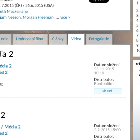
1.
.7.2015 (ČR) / 26.6.2015 (USA)
2.
eth MacFarlane
3.
Liam Neeson
,
Morgan Freeman
,
...
více >
4.
5.
6.
7.
 edic
Hodnocení filmu
Články
Videa
Fotogalerie
8.
9.
10
ďa 2
Datum vložení:
éďa 2
23.11.2015
ed 2)
10:10
Distributor:
Bontonfilm
3x
PŘEHRÁT
 2
Datum vložení:
 / Méďa 2
2.2.2015 18:00
ed 2)
Distributor: