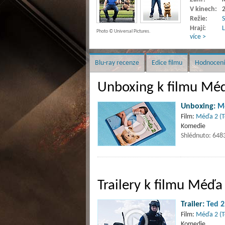
V kinech:
2
Režie:
S
Hrají:
Photo © Universal Pictures.
více >
Blu-ray recenze
Edice filmu
Hodnocení
Unboxing k filmu Mé
Unboxing:
M
Film:
Méďa 2 (T
Komedie
Shlédnuto: 648
Trailery k filmu Méďa
Trailer:
Ted 2
Film:
Méďa 2 (T
Komedie