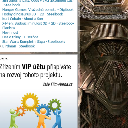
Smrtonosná past: Opět v akci (Extended Cut)
- Steelbook
Hunger Games: Vražedná pomsta - Digibook
Hodný dinosaurus 3D + 2D - Steelbook
Kurt Cobain - About a Son
X-Men: Budoucí minulost 3D + 2D - Steelbook
Pianista
Nevinnost
Hra o trůny - 1. sezóna
Star Wars: Kompletní Sága - Steelbooky
.
Birdman - Steelbook