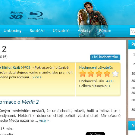
Unboxing
Soutěže
Uživatelé
Ankety
Fórum
P
 2
1
2015)
Chci hodnotit film
2
 filmu:
Kvak
(4905)
- Pokračování bláznivé
Hodnocení uživatelů:
a nabízí stejnou várku srandy, jako první díl.
30
edené pokračování...
více >
Hodnocení uživ.:
4,00
30
Celkem hlasovalo:
1
30
30
30
nformace o
Méďa 2
30
šovým medvědům nestačí, že umí chodit, mluvit, hulit a milovat se s
ondýnami. Někteří si dokonce chtějí pořídit vlastní dítě! Mimořádně
medie Méďa názorně
...
více >
N
15 min.
Komedie