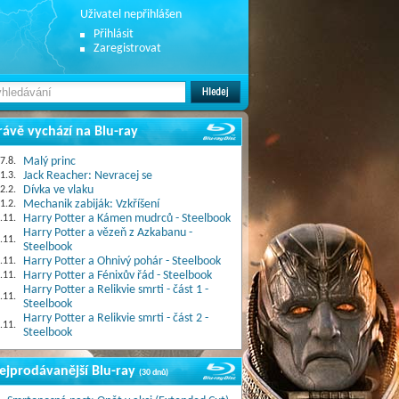
Uživatel nepřihlášen
Přihlásit
Zaregistrovat
rávě vychází na Blu-ray
7.8.
Malý princ
1.3.
Jack Reacher: Nevracej se
2.2.
Dívka ve vlaku
1.2.
Mechanik zabiják: Vzkříšení
.11.
Harry Potter a Kámen mudrců - Steelbook
Harry Potter a vězeň z Azkabanu -
.11.
Steelbook
.11.
Harry Potter a Ohnivý pohár - Steelbook
.11.
Harry Potter a Fénixův řád - Steelbook
Harry Potter a Relikvie smrti - část 1 -
.11.
Steelbook
Harry Potter a Relikvie smrti - část 2 -
.11.
Steelbook
ejprodávanější Blu-ray
(30 dnů)