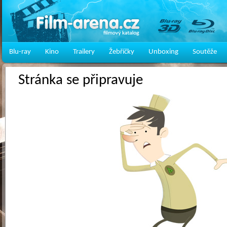
Blu-ray
Kino
Trailery
Žebříčky
Unboxing
Soutěže
Stránka se připravuje