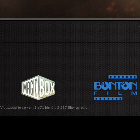
V databázi je celkem 1.871 filmů a 2.267 Blu-ray edic.