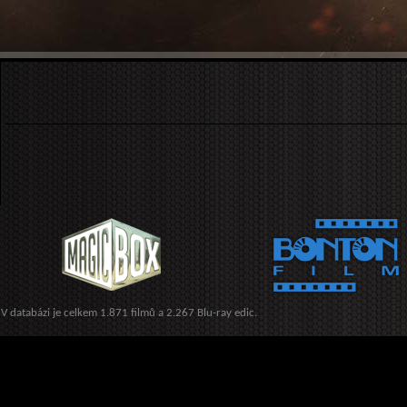
V databázi je celkem 1.871 filmů a 2.267 Blu-ray edic.