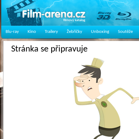
Blu-ray
Kino
Trailery
Žebříčky
Unboxing
Soutěže
Stránka se připravuje